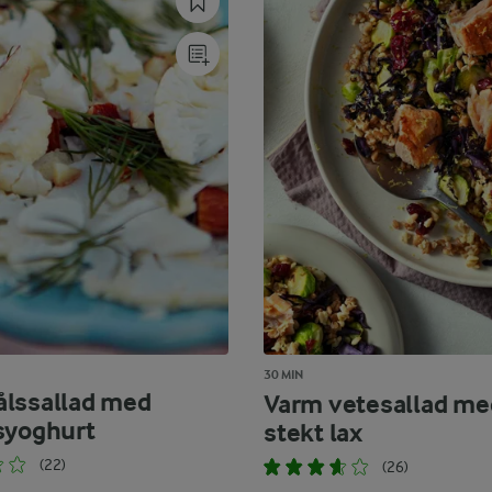
30 MIN
lssallad med
Varm vetesallad me
syoghurt
stekt lax
(22)
(26)