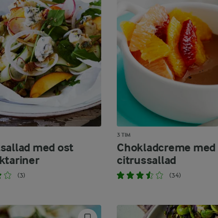
3 TIM
sallad med ost
Chokladcreme med
ktariner
citrussallad
(3)
(34)