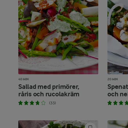
40 MIN
20 MIN
Sallad med primörer,
Spenat
råris och rucolakräm
och ne
(33)