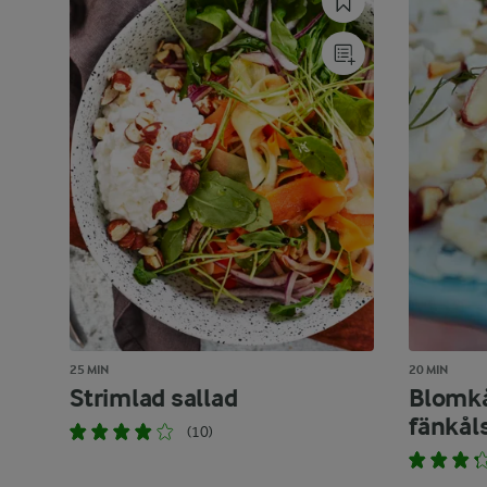
25 MIN
20 MIN
Strimlad sallad
Blomkå
fänkål
(10)