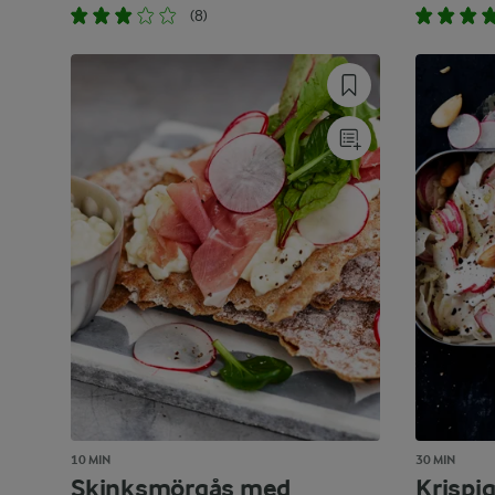
(8)
10 MIN
30 MIN
Skinksmörgås med
Krispi