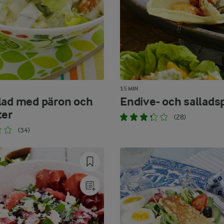
15 MIN
lad med päron och
Endive- och sallads
ter
(28)
(34)