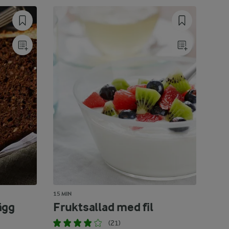
15 MIN
ägg
Fruktsallad med fil
(21)