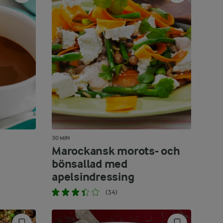
30 MIN
Marockansk morots- och
bönsallad med
apelsindressing
(34)