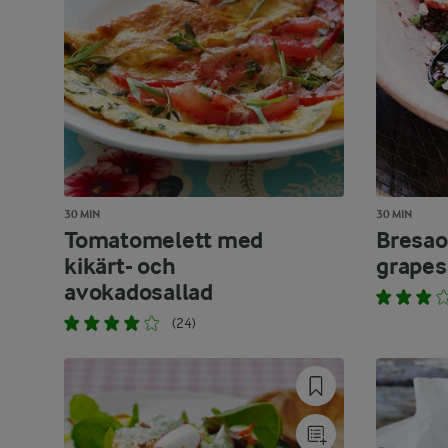
30 MIN
30 MIN
Tomatomelett med
Bresao
kikärt- och
grapes
avokadosallad
(24)