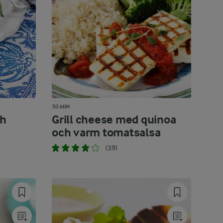
30 MIN
ch
Grill cheese med quinoa
och varm tomatsalsa
(39)