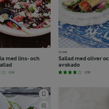
30 MIN
la med lins- och
Sallad med oliver o
allad
avokado
(34)
(28)