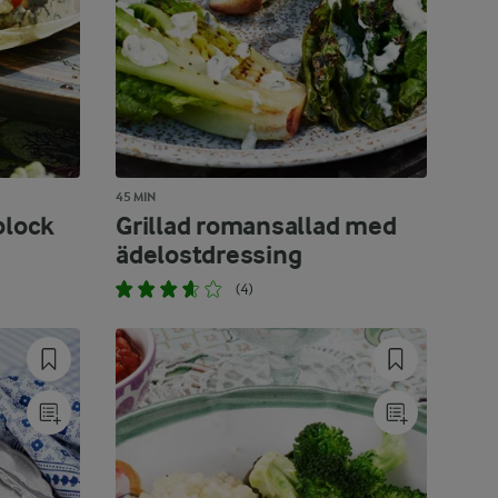
45 MIN
plock
Grillad romansallad med
ädelostdressing
(4)