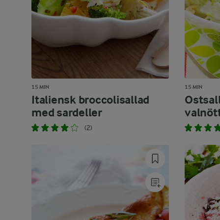
15 MIN
15 MIN
Italiensk broccolisallad
Ostsal
med sardeller
valnöt
(2)