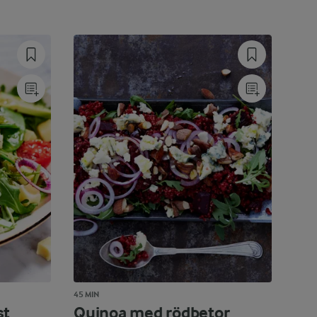
45 MIN
st
Quinoa med rödbetor