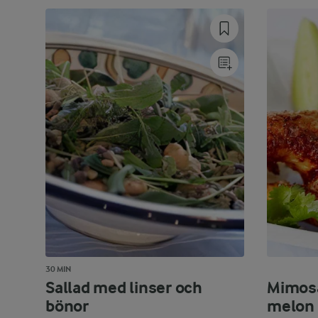
30 MIN
Sallad med linser och
Mimos
bönor
melon