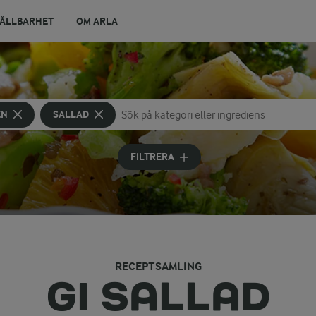
ÅLLBARHET
OM ARLA
EN
SALLAD
Sök på kategori eller ingrediens
Skriv in sökord för att få förslag
FILTRERA
RECEPTSAMLING
GI SALLAD