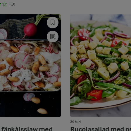
(9)
20 MIN
g fänkålsslaw med
Rucolasallad med o