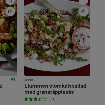
30 MIN
Ljummen blomkålssallad
d
med granatäpplesås
(31)