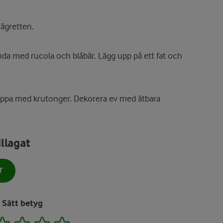
nägretten.
da med rucola och blåbär. Lägg upp på ett fat och
oppa med krutonger. Dekorera ev med ätbara
llagat
T
Sätt betyg
2
3
4
5