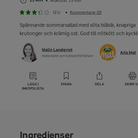
15 MIN
Arbetstid: 15 min
•
(21)
Kommentarer (0)
•
Spännande sommarsallad med söta blåbär, knapriga
krutonger och krämig ost. God till nötkött och kyckl
Malin Landqvist
Arla Mat
Matkreatör och kokboksförfattare
LÄGG I
SPARA
DELA
SKRIV 
INKÖPSLISTA
Ingredienser