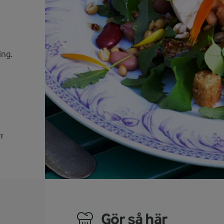
ing.
UT
Gör så här