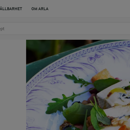
ÅLLBARHET
OM ARLA
r ingrediens
t få förslag