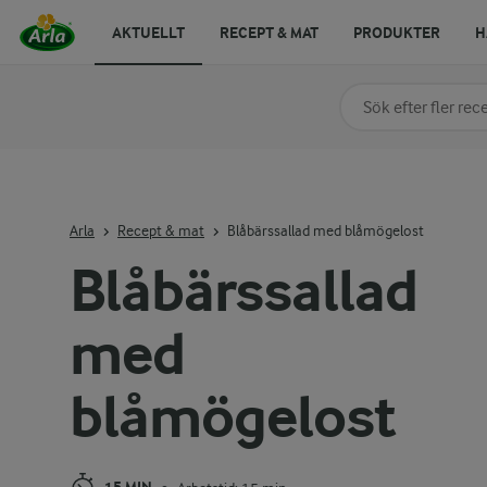
AKTUELLT
RECEPT & MAT
PRODUKTER
H
Sök på kategori elle
Skriv in sökord för at
Arla
Recept & mat
Blåbärssallad med blåmögelost
Blåbärssallad
med
blåmögelost