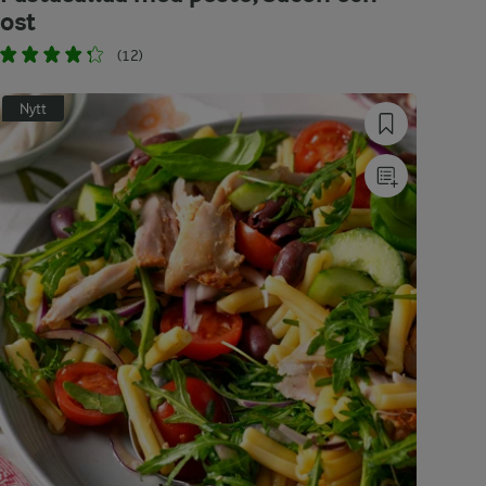
ost
(12)
Nytt