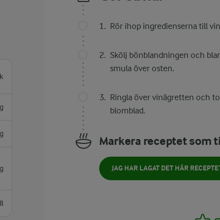
Rör ihop ingredienserna till vi
Skölj bönblandningen och blan
smula över osten.
k
Ringla över vinägretten och t
g
blomblad.
g
Markera receptet som ti
g
JAG HAR LAGAT DET HÄR RECEPTE
dl
1