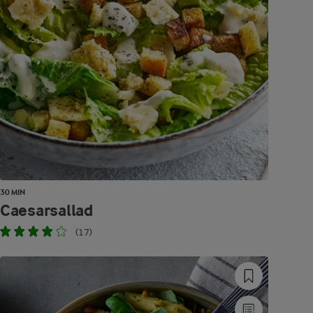
30 MIN
Caesarsallad
(17)