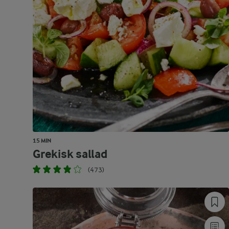
15 MIN
Grekisk sallad
(473)