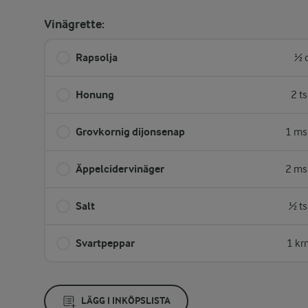
Vinägrette:
Rapsolja
½ 
Honung
2 t
Grovkornig dijonsenap
1 ms
Äppelcidervinäger
2 ms
Salt
½ ts
Svartpeppar
1 kr
LÄGG I INKÖPSLISTA