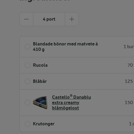
4 port
Blandade bönor med matvete à
1 bur
410 g
Rucola
70 
Blåbär
125 
Castello® Danablu
extra creamy
150 
blåmögelost
Krutonger
1 