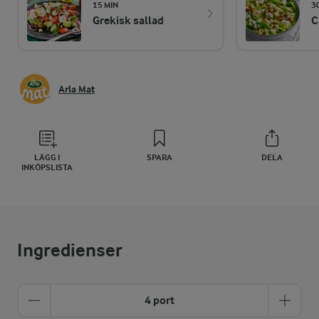
15 MIN
3
Grekisk sallad
C
Arla Mat
LÄGG I
SPARA
DELA
INKÖPSLISTA
Ingredienser
4 port