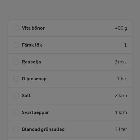
Vita bönor
400 g
Färsk lök
1
Rapsolja
2 msk
Dijonsenap
1 tsk
Salt
2 krm
Svartpeppar
1 krm
Blandad grönsallad
1 liter