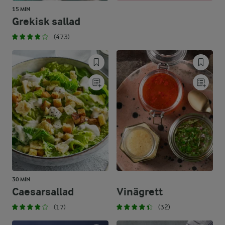
15 MIN
Grekisk sallad
(473)
30 MIN
Caesarsallad
Vinägrett
(17)
(32)