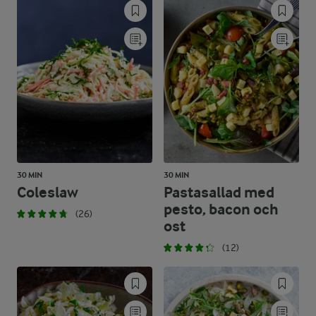
30 MIN
30 MIN
Coleslaw
Pastasallad med
pesto, bacon och
(26)
ost
(12)