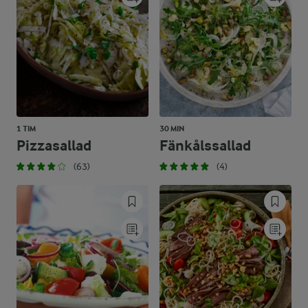
1 TIM
30 MIN
Pizzasallad
Fänkålssallad
(63)
(4)