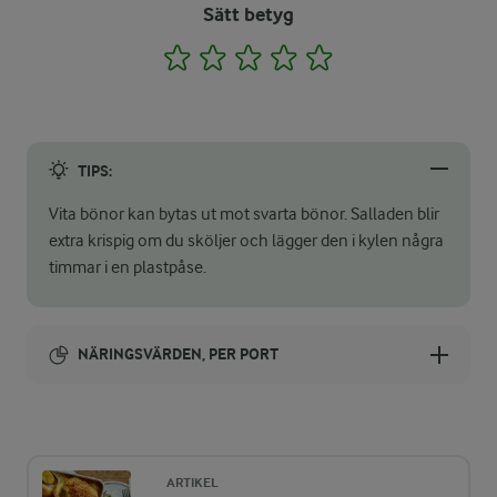
Sätt betyg
1
2
3
4
5
TIPS:
Vita bönor kan bytas ut mot svarta bönor. Salladen blir
extra krispig om du sköljer och lägger den i kylen några
timmar i en plastpåse.
NÄRINGSVÄRDEN, PER PORT
Energi:
405 kcal
ARTIKEL