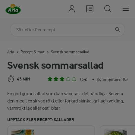
Sök på kategori eller ingrediens
Skriv in sökord för att få förslag
Arla
Recept & mat
Svensk sommarsallad
Svensk sommarsallad
45 MIN
(34)
Kommentarer (0)
•
En god grundsallad som kan varieras i det oändliga. Servera
den med t ex skivad rökt eller torkad skinka, grillad kyckling,
varmrökt lax eller ost i bitar.
UPPTÄCK FLER RECEPT: SALLADER