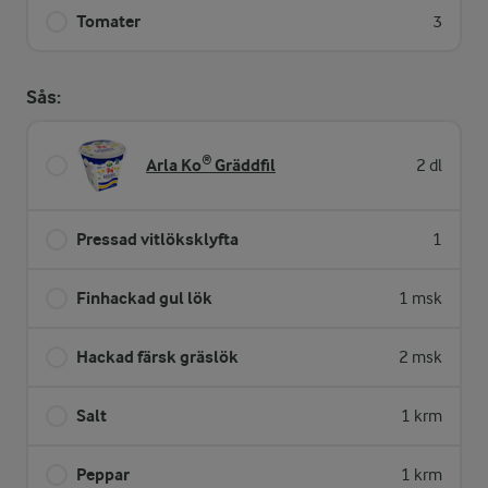
Tomater
3
Sås:
Arla Ko® Gräddfil
2 dl
Pressad vitlöksklyfta
1
Finhackad gul lök
1 msk
Hackad färsk gräslök
2 msk
Salt
1 krm
Peppar
1 krm