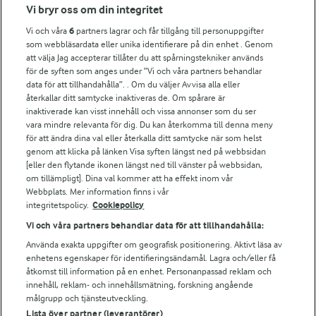
Fler Arlasajter
Vi bryr oss om din integritet
Vi och våra
6
partners lagrar och får tillgång till personuppgifter
För ägare
som webbläsardata eller unika identifierare på din enhet . Genom
att välja Jag accepterar tillåter du att spårningstekniker används
Arlas kundportal
för de syften som anges under ”Vi och våra partners behandlar
Arla.com
data för att tillhandahålla”. . Om du väljer Avvisa alla eller
Falbygdens Ost
återkallar ditt samtycke inaktiveras de. Om spårare är
Arla webbshop
inaktiverade kan visst innehåll och vissa annonser som du ser
vara mindre relevanta för dig. Du kan återkomma till denna meny
Bildbank
för att ändra dina val eller återkalla ditt samtycke när som helst
genom att klicka på länken Visa syften längst ned på webbsidan
[eller den flytande ikonen längst ned till vänster på webbsidan,
om tillämpligt]. Dina val kommer att ha effekt inom vår
Följ oss
Webbplats. Mer information finns i vår
integritetspolicy.
Cookiepolicy
Vi och våra partners behandlar data för att tillhandahålla:
Använda exakta uppgifter om geografisk positionering. Aktivt läsa av
enhetens egenskaper för identifieringsändamål. Lagra och/eller få
åtkomst till information på en enhet. Personanpassad reklam och
innehåll, reklam- och innehållsmätning, forskning angående
målgrupp och tjänsteutveckling.
Lista över partner (leverantörer)
© 2026 Arla Foods