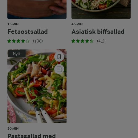
15 MIN
45 MIN
Fetaostsallad
Asiatisk biffsallad
(106)
(41)
Nytt
30 MIN
Pastasallad med