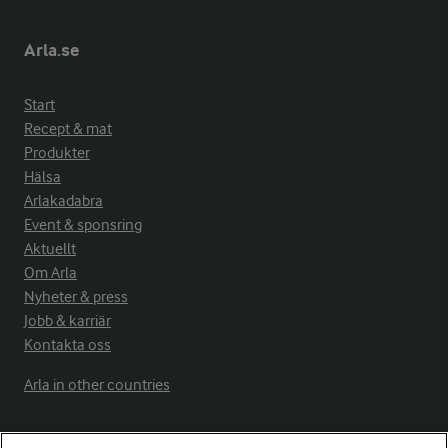
Arla.se
Start
Recept & mat
Produkter
Hälsa
Arlakadabra
Event & sponsring
Aktuellt
Om Arla
Nyheter & press
Jobb & karriär
Kontakta oss
Arla in other countries