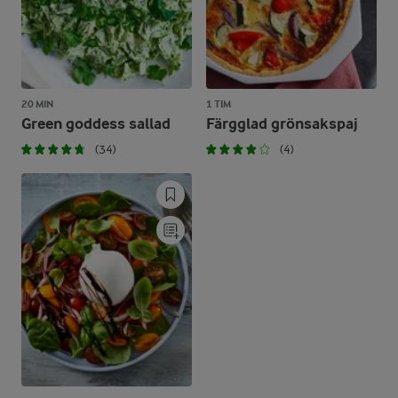
20 MIN
1 TIM
Green goddess sallad
Färgglad grönsakspaj
(34)
(4)