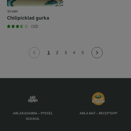
30 MIN
Chilipicklad gurka
(32)
1
2
3
4
5
ARLAKADABRA – PYSSEL
ARLA MAT – RECEPTAPP
OCH KUL