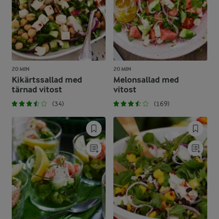
20 MIN
20 MIN
Kikärtssallad med
Melonsallad med
tärnad vitost
vitost
(34)
(169)