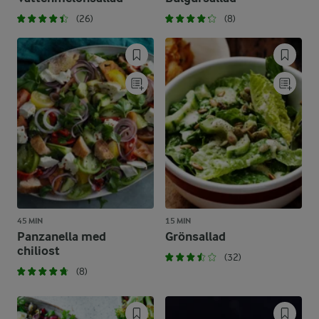
(26)
(8)
45 MIN
15 MIN
Panzanella med
Grönsallad
chiliost
(32)
(8)