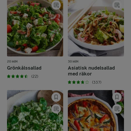
20 MIN
30 MIN
Grönkålssallad
Asiatisk nudelsallad
med räkor
(22)
(337)