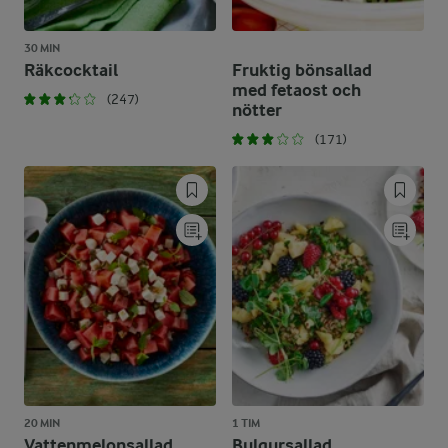
30 MIN
Räkcocktail
Fruktig bönsallad
med fetaost och
(247)
nötter
(171)
20 MIN
1 TIM
Vattenmelonsallad
Bulgursallad