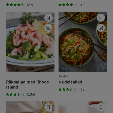
(27)
(15)
30 MIN
Räksallad med Rhode
Nudelsallad
Island
(59)
(154)