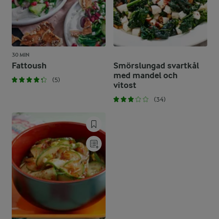
30 MIN
Fattoush
Smörslungad svartkål
med mandel och
(5)
vitost
(34)