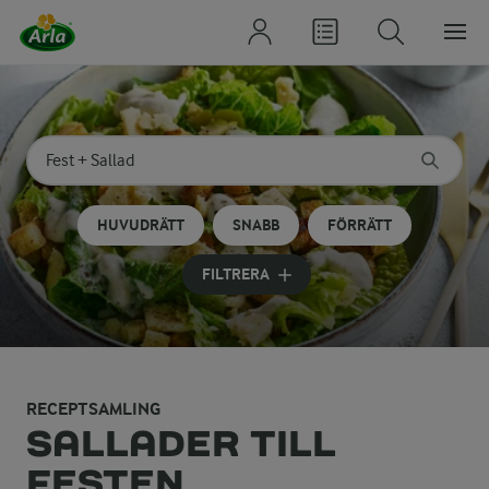
Sök på kategori eller ingrediens
Skriv in sökord för att få förslag
HUVUDRÄTT
SNABB
FÖRRÄTT
FILTRERA
RECEPTSAMLING
SALLADER TILL
FESTEN