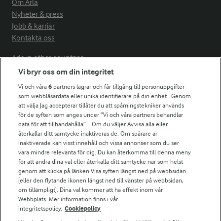
Om Arla
Nyheter & press
Jobb & karriär
Kontakta oss
Arla in other countries
Vi bryr oss om din integritet
Vi och våra
6
partners lagrar och får tillgång till personuppgifter
Fler Arlasajter
som webbläsardata eller unika identifierare på din enhet . Genom
att välja Jag accepterar tillåter du att spårningstekniker används
för de syften som anges under ”Vi och våra partners behandlar
För ägare
data för att tillhandahålla”. . Om du väljer Avvisa alla eller
Arlas kundportal
återkallar ditt samtycke inaktiveras de. Om spårare är
Arla.com
inaktiverade kan visst innehåll och vissa annonser som du ser
vara mindre relevanta för dig. Du kan återkomma till denna meny
Falbygdens Ost
för att ändra dina val eller återkalla ditt samtycke när som helst
Arla webbshop
genom att klicka på länken Visa syften längst ned på webbsidan
Bildbank
[eller den flytande ikonen längst ned till vänster på webbsidan,
om tillämpligt]. Dina val kommer att ha effekt inom vår
Webbplats. Mer information finns i vår
integritetspolicy.
Cookiepolicy
Följ oss