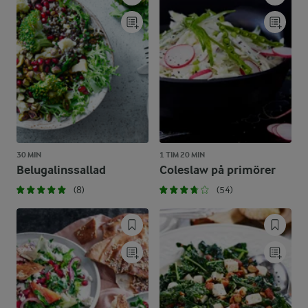
30 MIN
1 TIM 20 MIN
Belugalinssallad
Coleslaw på primörer
(8)
(54)