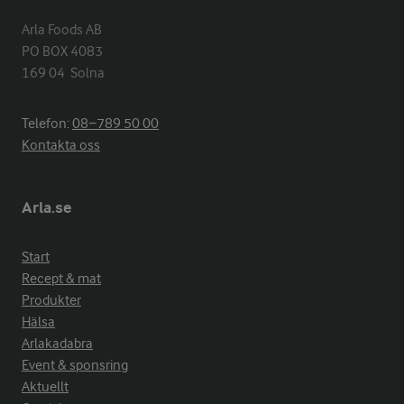
Arla Foods AB

PO BOX 4083

169 04  Solna
Telefon:
08−789 50 00
Kontakta oss
Arla.se
Start
Recept & mat
Produkter
Hälsa
Arlakadabra
Event & sponsring
Aktuellt