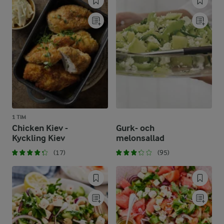
1 TIM
Chicken Kiev -
Gurk- och
Kyckling Kiev
melonsallad
(17)
(95)