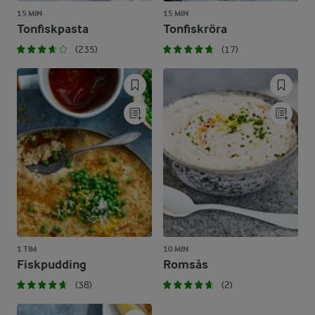
15 MIN
15 MIN
Tonfiskpasta
Tonfiskröra
(235)
(17)
1 TIM
10 MIN
Fiskpudding
Romsås
(38)
(2)