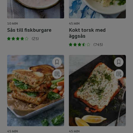
10 MIN
45 MIN
Sås till fiskburgare
Kokt torsk med
äggsås
(25)
(745)
45 MIN
45 MIN