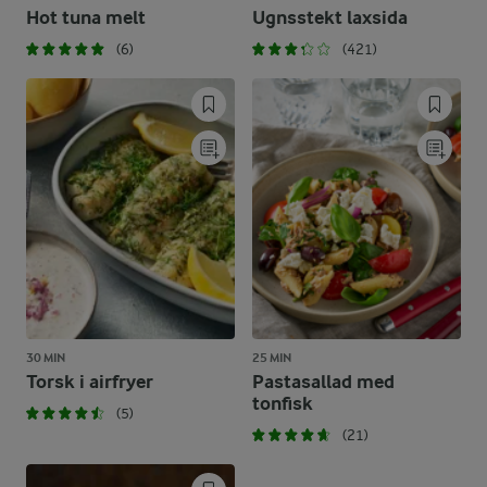
Hot tuna melt
Ugnsstekt laxsida
(6)
(421)
30 MIN
25 MIN
Torsk i airfryer
Pastasallad med
tonfisk
(5)
(21)