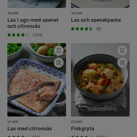
30 MIN
30 MIN
Lax i ugn med spenat
Lax och spenatpasta
och citronsås
(9)
(334)
45 MIN
20 MIN
Lax med citronsås
Fiskgryta