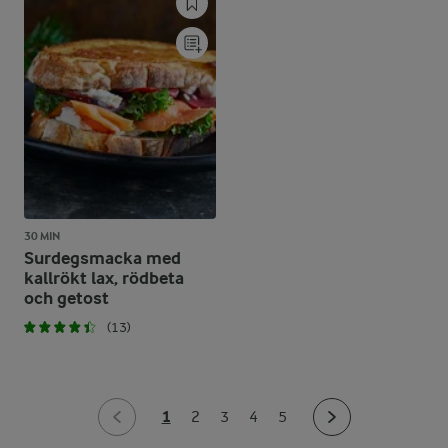
30 MIN
Surdegsmacka med
kallrökt lax, rödbeta
och getost
(13)
1
2
3
4
5