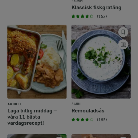
45 MIN
Klassisk fiskgratäng
(162)
5 MIN
ARTIKEL
Laga billig middag –
Remouladsås
våra 11 bästa
(185)
vardagsrecept!