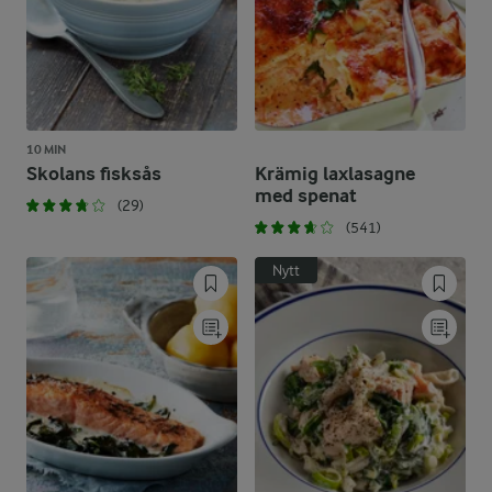
10 MIN
Skolans fisksås
Krämig laxlasagne
med spenat
(29)
(541)
Nytt