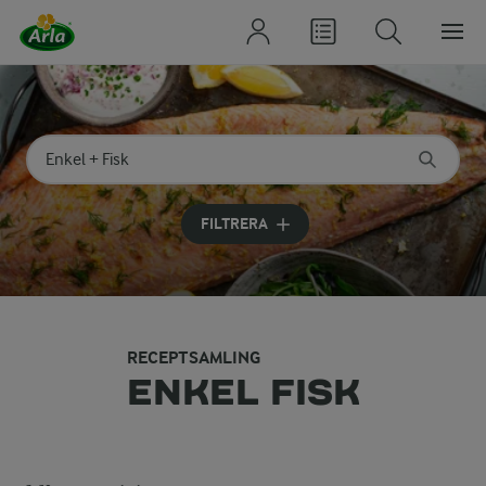
Sök på kategori eller ingrediens
Skriv in sökord för att få förslag
FILTRERA
RECEPTSAMLING
ENKEL FISK