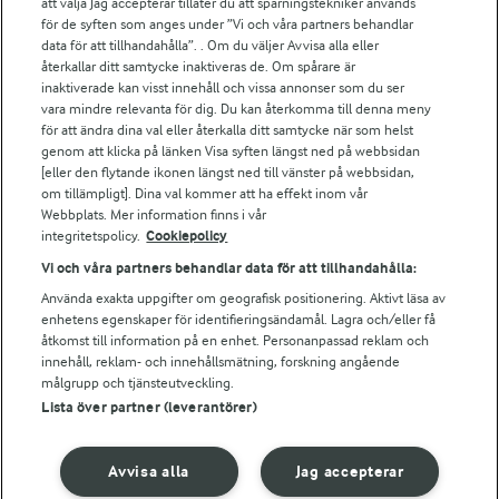
att välja Jag accepterar tillåter du att spårningstekniker används
för de syften som anges under ”Vi och våra partners behandlar
För ägare
data för att tillhandahålla”. . Om du väljer Avvisa alla eller
Arlas kundportal
återkallar ditt samtycke inaktiveras de. Om spårare är
Arla.com
inaktiverade kan visst innehåll och vissa annonser som du ser
vara mindre relevanta för dig. Du kan återkomma till denna meny
Falbygdens Ost
för att ändra dina val eller återkalla ditt samtycke när som helst
Arla webbshop
genom att klicka på länken Visa syften längst ned på webbsidan
Bildbank
[eller den flytande ikonen längst ned till vänster på webbsidan,
om tillämpligt]. Dina val kommer att ha effekt inom vår
Webbplats. Mer information finns i vår
integritetspolicy.
Cookiepolicy
Följ oss
Vi och våra partners behandlar data för att tillhandahålla:
Använda exakta uppgifter om geografisk positionering. Aktivt läsa av
enhetens egenskaper för identifieringsändamål. Lagra och/eller få
åtkomst till information på en enhet. Personanpassad reklam och
innehåll, reklam- och innehållsmätning, forskning angående
målgrupp och tjänsteutveckling.
Lista över partner (leverantörer)
© 2026 Arla Foods
Avvisa alla
Jag accepterar
Ändra cookie-inställningar