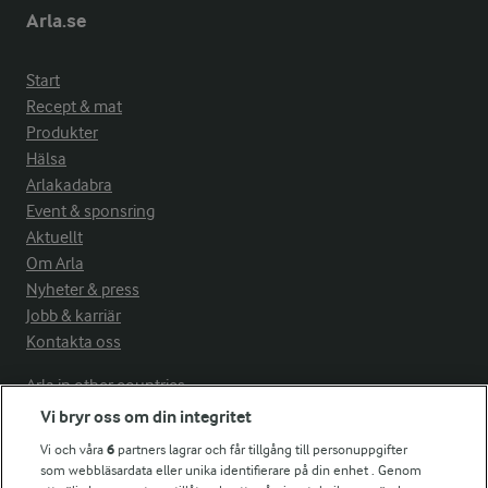
Arla.se
Start
Recept & mat
Produkter
Hälsa
Arlakadabra
Event & sponsring
Aktuellt
Om Arla
Nyheter & press
Jobb & karriär
Kontakta oss
Arla in other countries
Vi bryr oss om din integritet
Vi och våra
6
partners lagrar och får tillgång till personuppgifter
Fler Arlasajter
som webbläsardata eller unika identifierare på din enhet . Genom