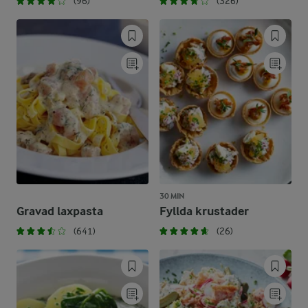
(96)
(326)
30 MIN
Gravad laxpasta
Fyllda krustader
(641)
(26)