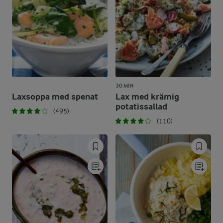
30 MIN
Laxsoppa med spenat
Lax med krämig
potatissallad
(495)
(110)