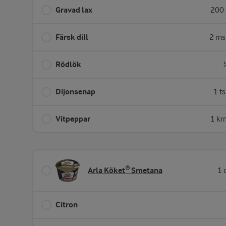
Gravad lax
200 
Färsk dill
2 ms
Rödlök
Dijonsenap
1 t
Vitpeppar
1 kr
Arla Köket® Smetana
1 
Citron