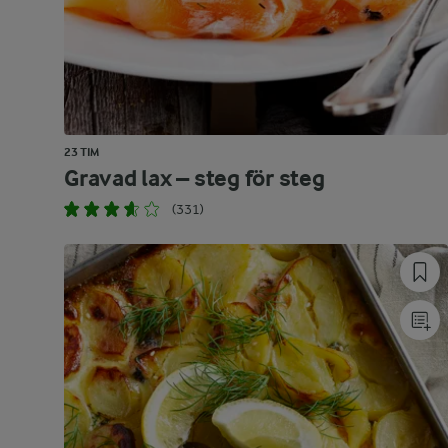
23 TIM
Gravad lax – steg för steg
(331)