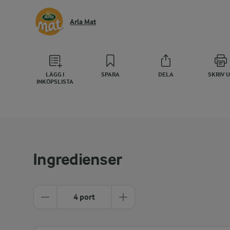
Arla Mat
LÄGG I
SPARA
DELA
SKRIV 
INKÖPSLISTA
Ingredienser
4 port