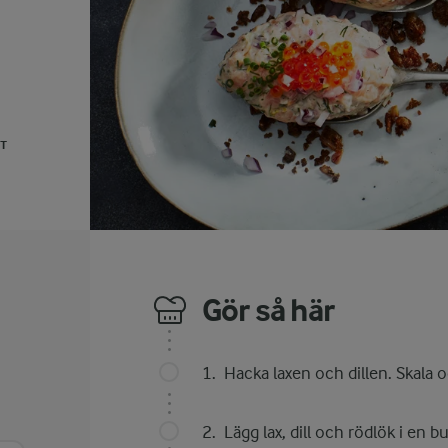
UT
Gör så här
Hacka laxen och dillen. Skala 
Lägg lax, dill och rödlök i en b