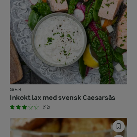
20 MIN
Inkokt lax med svensk Caesarsås
(92)