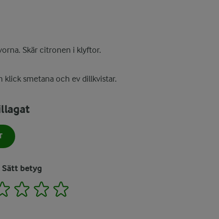
orna. Skär citronen i klyftor.
 klick smetana och ev dillkvistar.
llagat
T
Sätt betyg
2
3
4
5