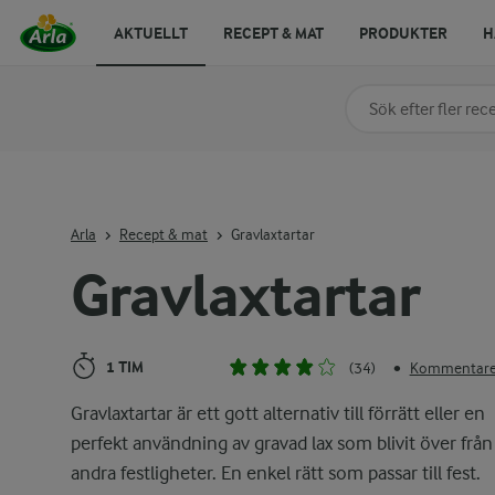
AKTUELLT
RECEPT & MAT
PRODUKTER
H
Sök på kategori elle
Skriv in sökord för at
Arla
Recept & mat
Gravlaxtartar
Gravlaxtartar
1 TIM
(34)
Kommentarer
•
Gravlaxtartar är ett gott alternativ till förrätt eller en
perfekt användning av gravad lax som blivit över från
andra festligheter. En enkel rätt som passar till fest.