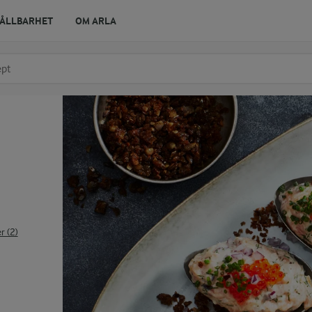
ÅLLBARHET
OM ARLA
r ingrediens
t få förslag
 (2)