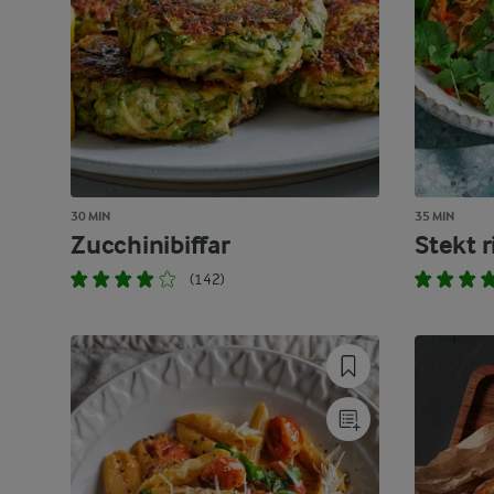
30 MIN
35 MIN
Zucchinibiffar
Stekt r
(142)