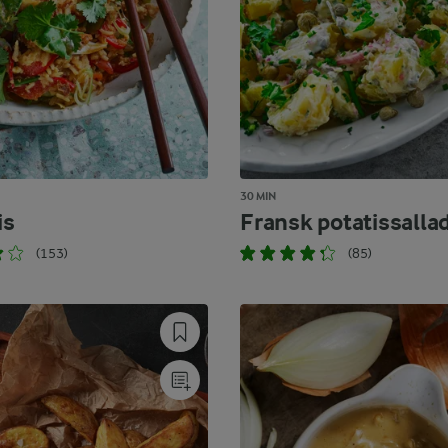
30 MIN
is
Fransk potatissalla
(153)
(85)