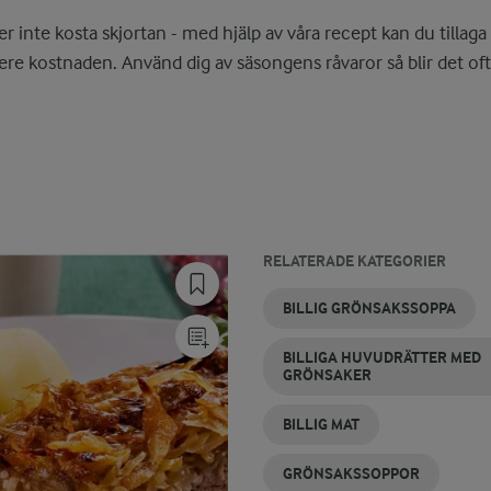
 inte kosta skjortan - med hjälp av våra recept kan du tillaga r
re kostnaden. Använd dig av säsongens råvaror så blir det ofta
RELATERADE KATEGORIER
GRÖNSAKSGRATÄNG
GRÖNSAKSRÄTTER
GRÖNSAKSBIFFAR
WOKGRÖNSAKER
KYCKLING
BILLIG
BILLIG GRÖNSAKSSOPPA
MED
MIDDAG
GRÖNSAKER
BILLIGA HUVUDRÄTTER MED
GRÖNSAKER
BILLIG MAT
GRÖNSAKSSOPPOR