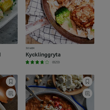
30 MIN
d
Kycklinggryta
(820)