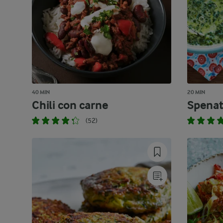
40 MIN
20 MIN
Chili con carne
Spena
(52)