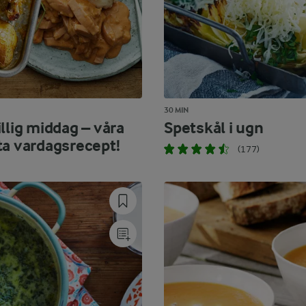
30 MIN
llig middag – våra
Spetskål i ugn
ta vardagsrecept!
(177)