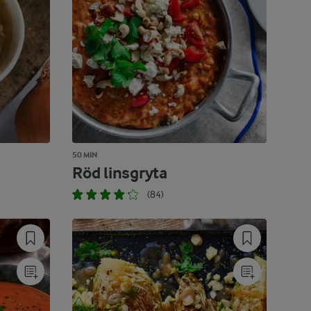
50 MIN
Röd linsgryta
(84)