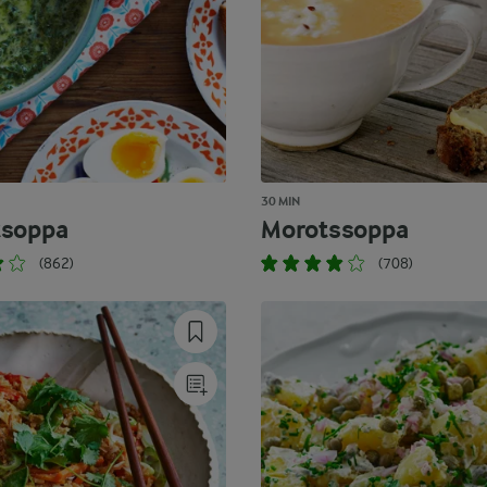
30 MIN
tsoppa
Morotssoppa
(862)
(708)