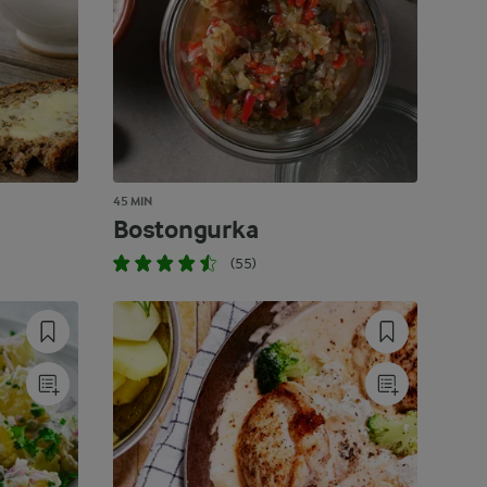
45 MIN
Bostongurka
(55)