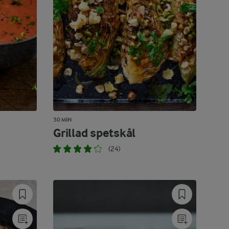
30 MIN
Grillad spetskål
(24)