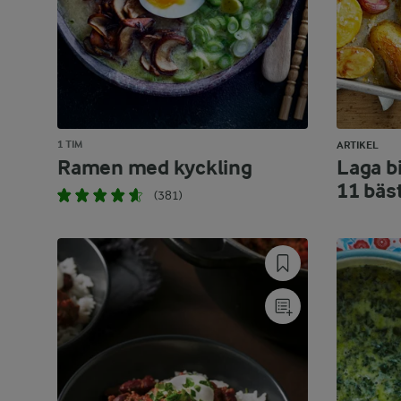
1 TIM
ARTIKEL
Ramen med kyckling
Laga bi
11 bäs
(381)