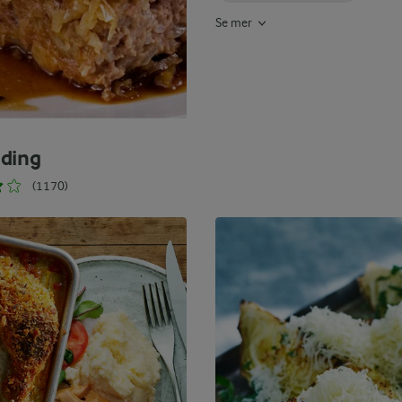
Se mer
ding
(1170)