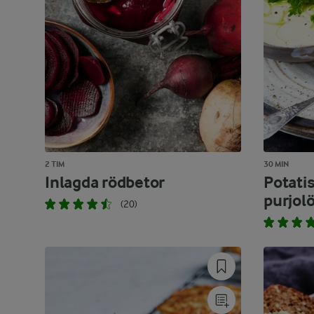
2 TIM
30 MIN
Inlagda rödbetor
Potati
purjol
(20)