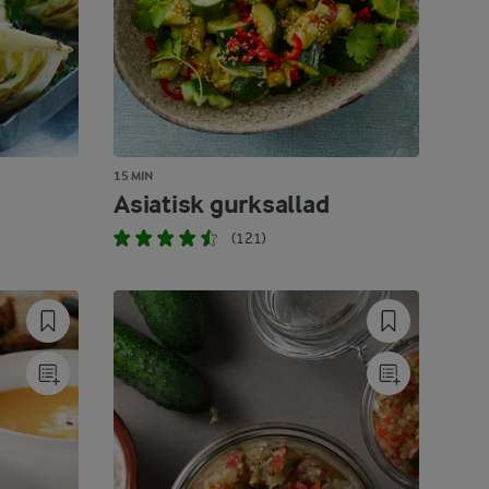
15 MIN
Asiatisk gurksallad
(121)