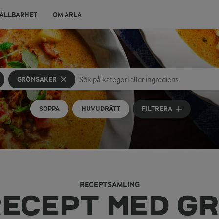
ÅLLBARHET
OM ARLA
GRÖNSAKER
Sök på kategori eller ingrediens
Skriv in sökord för att få förslag
SOPPA
HUVUDRÄTT
FILTRERA
RECEPTSAMLING
 RECEPT MED G