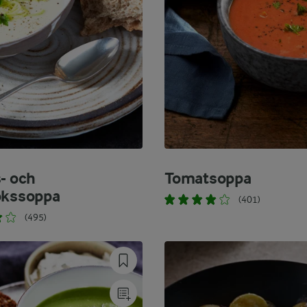
s- och
Tomatsoppa
ökssoppa
(401)
(495)