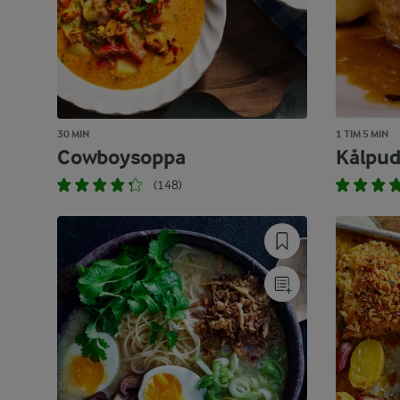
30 MIN
1 TIM 5 MIN
Cowboysoppa
Kålpud
(148)