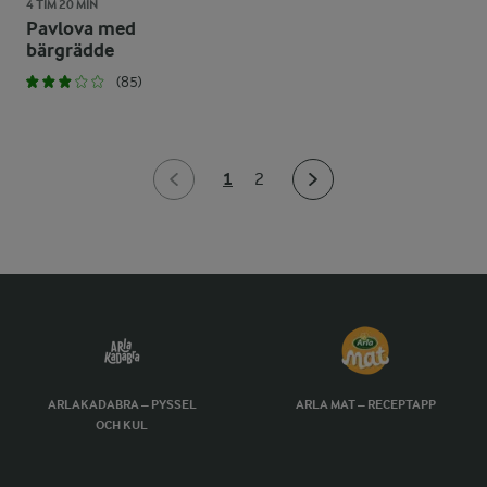
4 TIM 20 MIN
Pavlova med
bärgrädde
(85)
1
2
ARLAKADABRA – PYSSEL
ARLA MAT – RECEPTAPP
OCH KUL