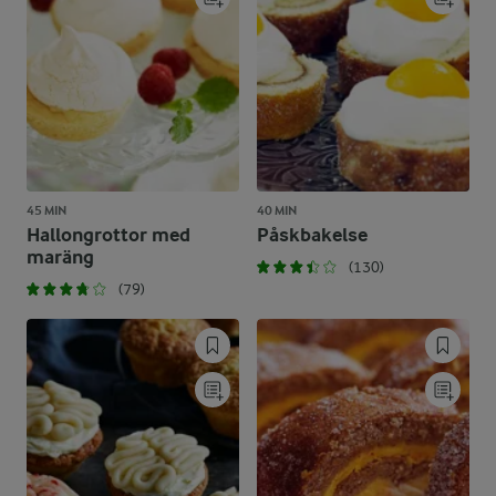
45 MIN
40 MIN
Hallongrottor med
Påskbakelse
maräng
(130)
(79)