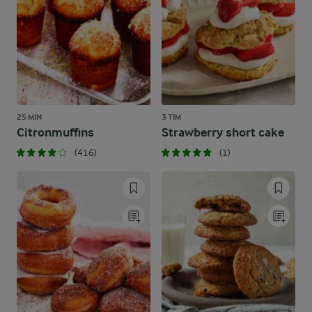
25 MIN
3 TIM
Citronmuffins
Strawberry short cake
(416)
(1)