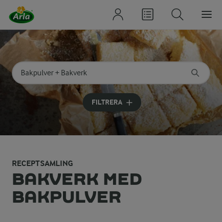
Sök på kategori eller ingrediens
Skriv in sökord för att få förslag
FILTRERA
RECEPTSAMLING
BAKVERK MED
BAKPULVER