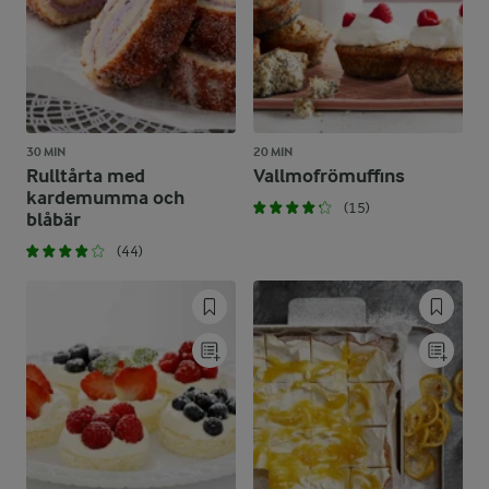
30 MIN
20 MIN
Rulltårta med
Vallmofrömuffins
kardemumma och
(15)
blåbär
(44)