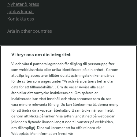
Nyheter & press
Jobb & karriär
Kontakta oss
Arla in other countries
Fler Arlasajter
Vi bryr oss om din integritet
Vi och våra
6
partners lagrar och får tillgång till personuppgifter
För ägare
som webbläsardata eller unika identifierare på din enhet . Genom
att välja Jag accepterar tillåter du att spårningstekniker används
Arlas kundportal
för de syften som anges under ”Vi och våra partners behandlar
Arla.com
data för att tillhandahålla”. . Om du väljer Avvisa alla eller
Falbygdens Ost
återkallar ditt samtycke inaktiveras de. Om spårare är
Arla webbshop
inaktiverade kan visst innehåll och vissa annonser som du ser
vara mindre relevanta för dig. Du kan återkomma till denna meny
Bildbank
för att ändra dina val eller återkalla ditt samtycke när som helst
genom att klicka på länken Visa syften längst ned på webbsidan
[eller den flytande ikonen längst ned till vänster på webbsidan,
om tillämpligt]. Dina val kommer att ha effekt inom vår
Följ oss
Webbplats. Mer information finns i vår