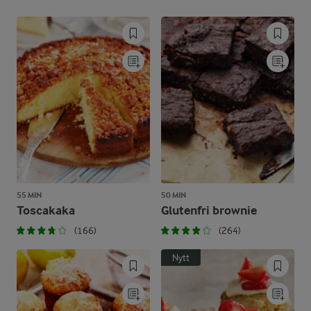
55 MIN
50 MIN
Toscakaka
Glutenfri brownie
(166)
(264)
Nytt