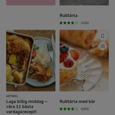
Rulltårta
(406)
ARTIKEL
Laga billig middag –
Rulltårta med bär
våra 11 bästa
(680)
vardagsrecept!