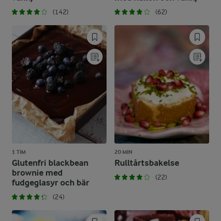
(142)
(62)
1 TIM
20 MIN
Glutenfri blackbean
Rulltårtsbakelse
brownie med
(22)
fudgeglasyr och bär
(24)