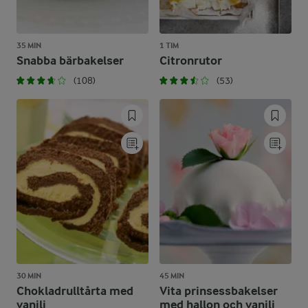
35 MIN
1 TIM
Snabba bärbakelser
Citronrutor
(108)
(53)
30 MIN
45 MIN
Chokladrulltårta med
Vita prinsessbakelser
vanilj
med hallon och vanilj