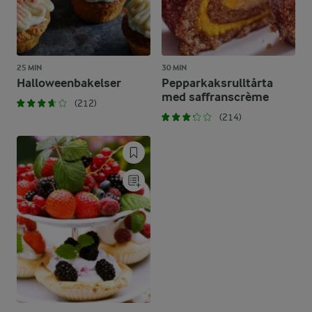
25 MIN
30 MIN
Halloweenbakelser
Pepparkaksrulltårta
med saffranscrème
(212)
(214)