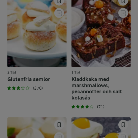
2 TIM
1 TIM
Glutenfria semlor
Kladdkaka med
marshmallows,
(270)
pecannötter och salt
kolasås
(71)