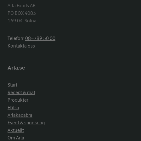
Arla Foods AB

PO BOX 4083

169 04  Solna
Telefon:
08−789 50 00
Kontakta oss
Arla.se
Start
Recept & mat
Produkter
Hälsa
Arlakadabra
Event & sponsring
Aktuellt
Om Arla