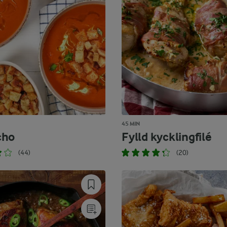
45 MIN
cho
Fylld kycklingfilé
(44)
(20)