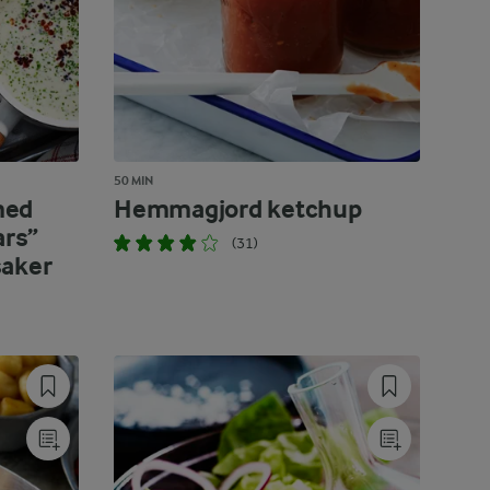
50 MIN
med
Hemmagjord ketchup
ars”
(31)
saker