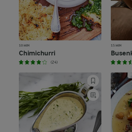
10 MIN
15 MIN
Chimichurri
Busenk
(24)