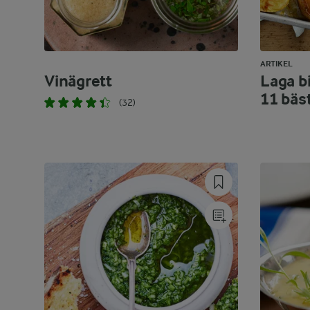
ARTIKEL
Vinägrett
Laga bi
11 bäs
(32)