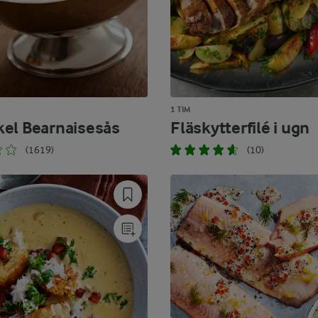
1 TIM
el Bearnaisesås
Fläskytterfilé i ugn
(1619)
(10)