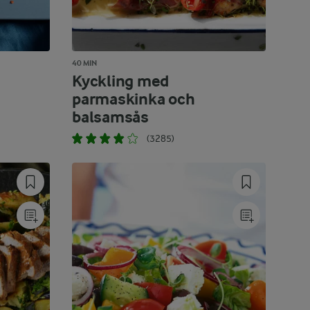
40 MIN
Kyckling med
parmaskinka och
balsamsås
(3285)