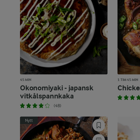
45 MIN
1 TIM 45 MIN
Okonomiyaki - japansk
Chicke
vitkålspannkaka
(48)
Nytt