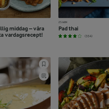
25 MIN
llig middag – våra
Pad thai
ta vardagsrecept!
(354)