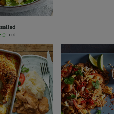
sallad
(17)