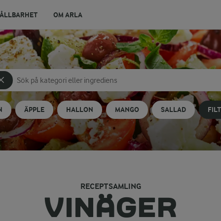
ÅLLBARHET
OM ARLA
Sök på kategori eller ingrediens
Skriv in sökord för att få förslag
N
ÄPPLE
HALLON
MANGO
SALLAD
FIL
RECEPTSAMLING
VINÄGER