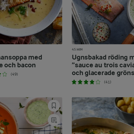
45 MIN
hansoppa med
Ugnsbakad röding 
e och bacon
”sauce au trois cavi
och glacerade grön
(49)
(41)