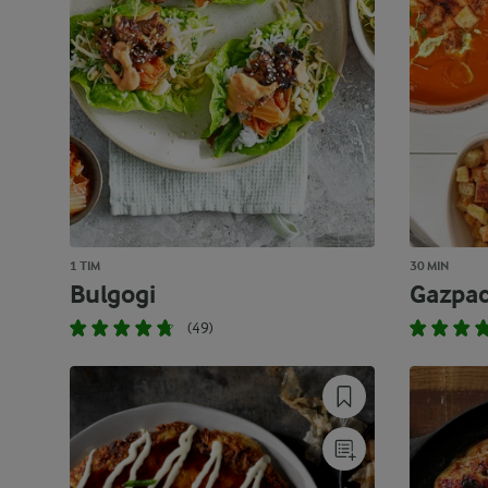
1 TIM
30 MIN
Bulgogi
Gazpa
(49)