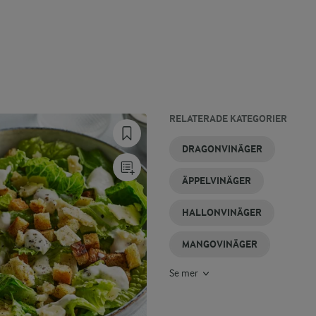
RELATERADE KATEGORIER
JORDGUBBSVINÄGER
VINÄGERDRESSING
FLÄDERVINÄGER
FIKONVINÄGER
VINÄGERCHIPS
VINÄGER
DRAGONVINÄGER
TILL
SALLAD
ÄPPELVINÄGER
HALLONVINÄGER
MANGOVINÄGER
Se mer