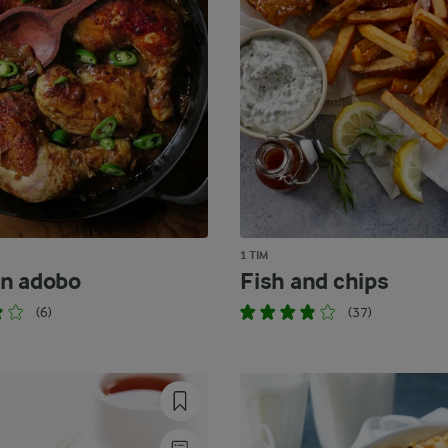
1 TIM
n adobo
Fish and chips
(6)
(37)