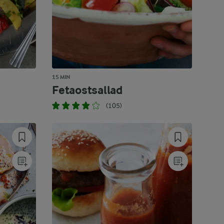
15 MIN
Fetaostsallad
(105)