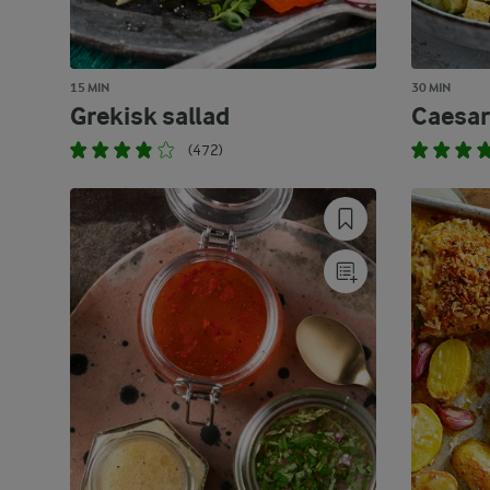
15 MIN
30 MIN
Grekisk sallad
Caesar
(472)