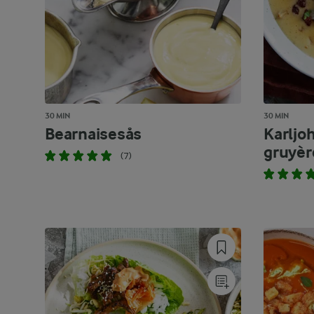
30 MIN
30 MIN
Bearnaisesås
Karljo
gruyèr
(7)