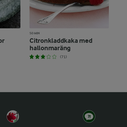
50 MIN
or
Citronkladdkaka med
hallonmaräng
(71)