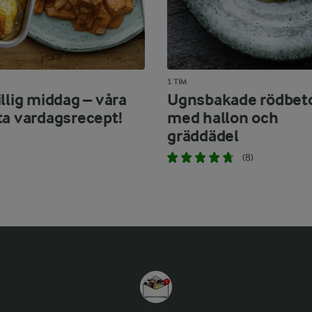
1 TIM
llig middag – våra
Ugnsbakade rödbet
ta vardagsrecept!
med hallon och
gräddädel
(8)