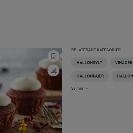
RELATERADE KATEGORIER
DRAGONVINÄGER
HALLONMUFFINS
HALLONMOUSSE
HALLONSORBET
HALLONKAKA
EFTERRÄTT
HALLONSYLT
VINÄGER
MED
HALLON
HALLONPAJER
HALLON
Se mer