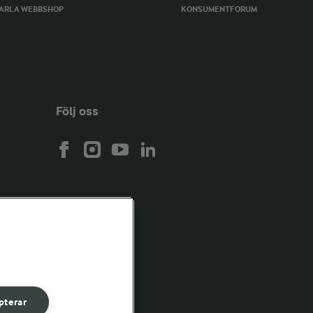
ARLA WEBBSHOP
KONSUMENTFORUM
Följ oss
pterar