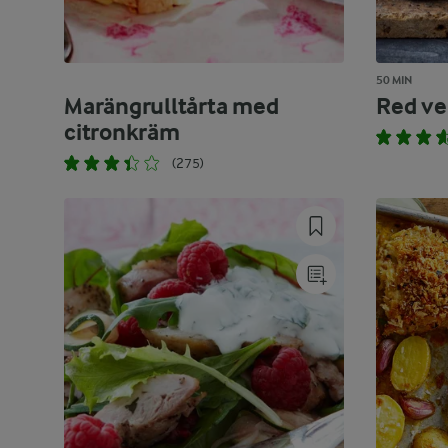
50 MIN
Marängrulltårta med
Red ve
citronkräm
(275)