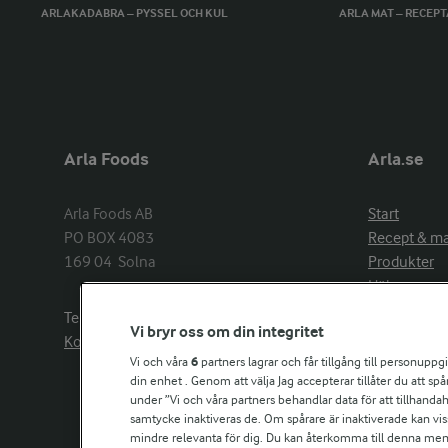
ARLAKADABRA – PYSSEL OCH KUL
ARLA MAT – RECEP
Arla Foods
Arla.se
Arla Foods AB

Start
PO BOX 4083

Recept & m
169 04  Solna
Produkter
Hälsa
Arlakadabra
Telefon:
08−789 50 00
Vi bryr oss om din integritet
Event & spo
Kontakta oss
Aktuellt
Vi och våra
6
partners lagrar och får tillgång till personuppg
din enhet . Genom att välja Jag accepterar tillåter du att s
Om Arla
under ”Vi och våra partners behandlar data för att tillhandahål
Nyheter & p
samtycke inaktiveras de. Om spårare är inaktiverade kan vis
Jobb & karri
mindre relevanta för dig. Du kan återkomma till denna meny f