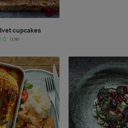
lvet cupcakes
(136)