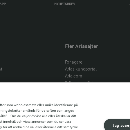
TAPP
NYHETSBREV
Fler Arlasajter
För ägare
at
Arlas kundportal
Arla.com
Falbygdens Ost
Arla webbshop
nsring
Bildbank
ifter som webbläsardata eller unika identifierare på
pårningstekniker används för de syften som anges
la”. . Om du väljer Avvisa alla eller återkallar ditt
ress
st innehåll och vissa annonser som du ser vara
är
Jag acce
ör att ändra dina val eller återkalla ditt samtycke