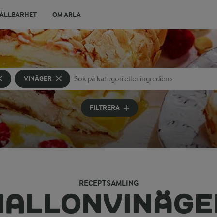
ÅLLBARHET
OM ARLA
VINÄGER
Sök på kategori eller ingrediens
Skriv in sökord för att få förslag
FILTRERA
RECEPTSAMLING
HALLONVINÄGE