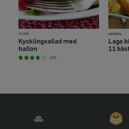
30 MIN
ARTIKEL
Kycklingsallad med
Laga bi
hallon
11 bäs
(59)