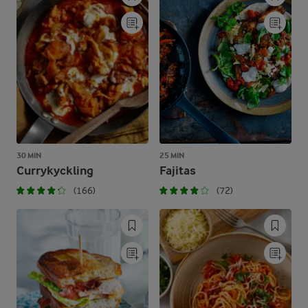
30 MIN
25 MIN
Currykyckling
Fajitas
(166)
(72)