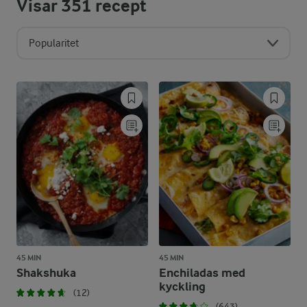
Visar
351
recept
Popularitet
45 MIN
45 MIN
Shakshuka
Enchiladas med
kyckling
(12)
(643)