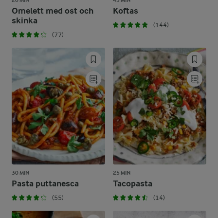
20 MIN
45 MIN
Omelett med ost och
Koftas
skinka
(144)
(77)
30 MIN
25 MIN
Pasta puttanesca
Tacopasta
(55)
(14)