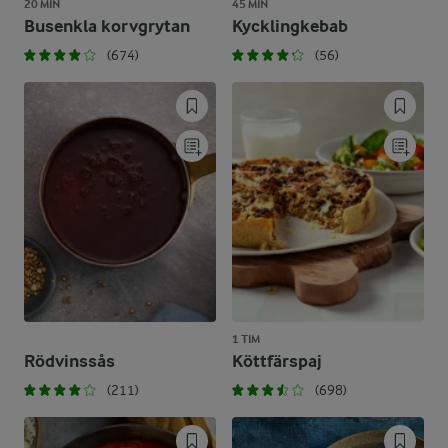
20 MIN
45 MIN
Busenkla korvgrytan
Kycklingkebab
(674)
(56)
1 TIM
Rödvinssås
Köttfärspaj
(211)
(698)