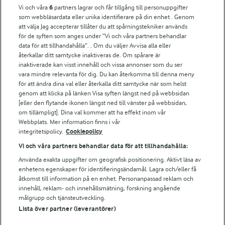
Vi och våra
6
partners lagrar och får tillgång till personuppgifter
För ägare
som webbläsardata eller unika identifierare på din enhet . Genom
att välja Jag accepterar tillåter du att spårningstekniker används
Arlas kundportal
för de syften som anges under ”Vi och våra partners behandlar
Arla.com
data för att tillhandahålla”. . Om du väljer Avvisa alla eller
Falbygdens Ost
återkallar ditt samtycke inaktiveras de. Om spårare är
Arla webbshop
inaktiverade kan visst innehåll och vissa annonser som du ser
vara mindre relevanta för dig. Du kan återkomma till denna meny
Bildbank
för att ändra dina val eller återkalla ditt samtycke när som helst
genom att klicka på länken Visa syften längst ned på webbsidan
[eller den flytande ikonen längst ned till vänster på webbsidan,
om tillämpligt]. Dina val kommer att ha effekt inom vår
Följ oss
Webbplats. Mer information finns i vår
integritetspolicy.
Cookiepolicy
Vi och våra partners behandlar data för att tillhandahålla:
Använda exakta uppgifter om geografisk positionering. Aktivt läsa av
enhetens egenskaper för identifieringsändamål. Lagra och/eller få
åtkomst till information på en enhet. Personanpassad reklam och
innehåll, reklam- och innehållsmätning, forskning angående
målgrupp och tjänsteutveckling.
Lista över partner (leverantörer)
© 2026 Arla Foods
Ändra cookie-inställningar