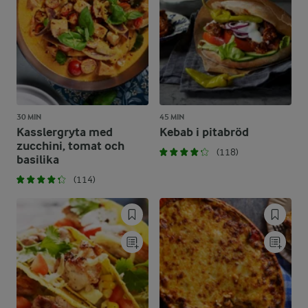
30 MIN
45 MIN
Kasslergryta med
Kebab i pitabröd
zucchini, tomat och
(118)
basilika
(114)