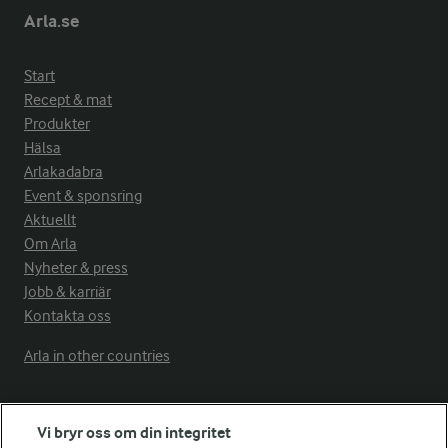
Arla.se
Start
Recept & mat
Produkter
Hälsa
Arlakadabra
Event & sponsring
Aktuellt
Om Arla
Nyheter & press
Jobb & karriär
Kontakta oss
Arla in other countries
Fler Arlasajter
Vi bryr oss om din integritet