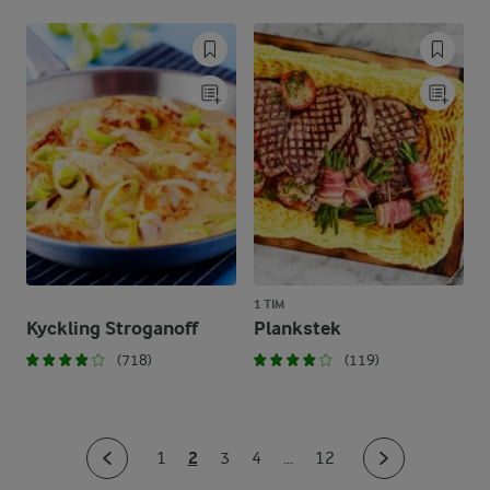
1 TIM
Kyckling Stroganoff
Plankstek
(718)
(119)
2
1
3
4
...
12