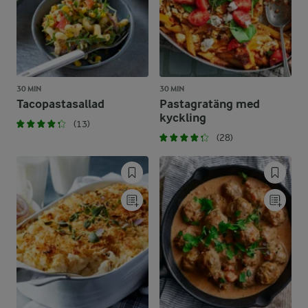
30 MIN
30 MIN
Tacopastasallad
Pastagratäng med
kyckling
(13)
(28)