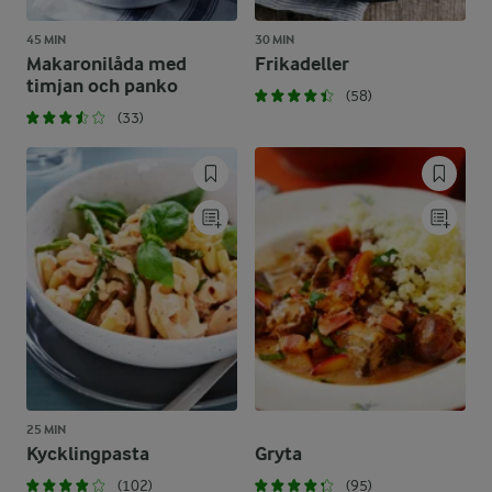
45 MIN
30 MIN
Makaronilåda med
Frikadeller
timjan och panko
(58)
(33)
25 MIN
Kycklingpasta
Gryta
(102)
(95)