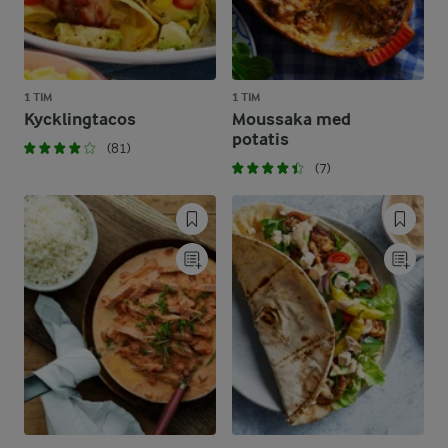
1 TIM
1 TIM
Kycklingtacos
Moussaka med
potatis
(81)
(7)