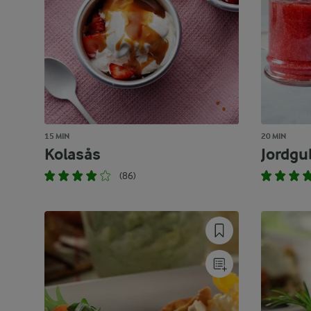
15 MIN
20 MIN
Kolasås
Jordgu
(86)