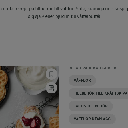
ra goda recept på tillbehör till våfflor. Söta, krämiga och krisp
dig själv eller bjud in till våffelbuffé!
RELATERADE KATEGORIER
TILLBEHÖR
GAMMALDAGS
TILLBEHÖR
TILLBEHÖR
NYA
VÅFFLOR
VÅFFLOR
TILL
VÅFFLOR
TILL
TILLBEHÖR
MED ÄGG
HAMBURGARE
RÄKOR
TILLBEHÖR TILL KRÄFTSKIV
TACOS TILLBEHÖR
VÅFFLOR UTAN ÄGG