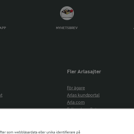
TAPP
NYHETSBREV
Fler Arlasajter
För ägare
at
Arlas kundportal
Arla.com
Falbygdens Ost
Arla webbshop
nsring
Bildbank
ifter som webbläsardata eller unika identifierare på