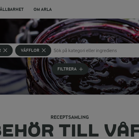
ÅLLBARHET
OM ARLA
R
VÅFFLOR
Sök på kategori eller ingrediens
Skriv in sökord för att få förslag
FILTRERA
RECEPTSAMLING
BEHÖR TILL VÅ