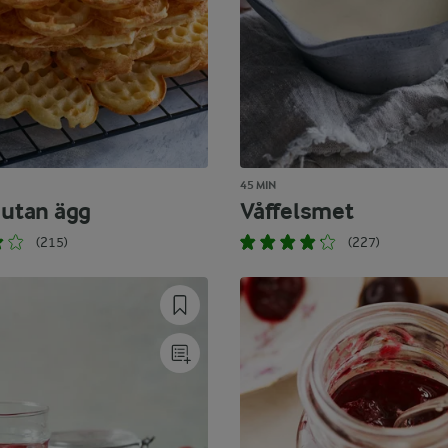
45 MIN
 utan ägg
Våffelsmet
(215)
(227)