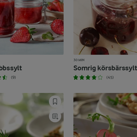
30 MIN
bbssylt
Somrig körsbärssyl
(9)
(45)