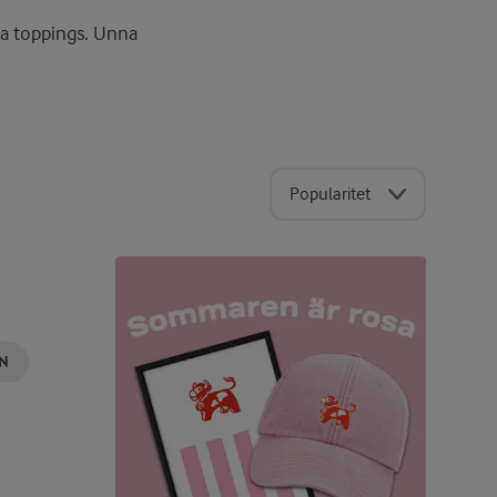
iga toppings. Unna
Popularitet
AN