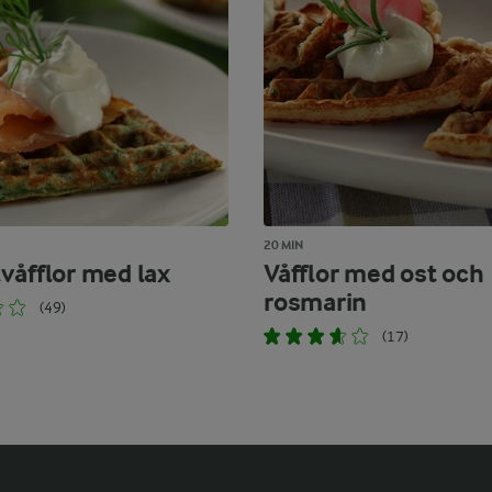
20 MIN
våfflor med lax
Våfflor med ost och
rosmarin
(49)
(17)