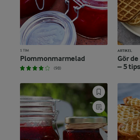
1 TIM
ARTIKEL
Plommonmarmelad
Gör de
– 5 tips
(98)