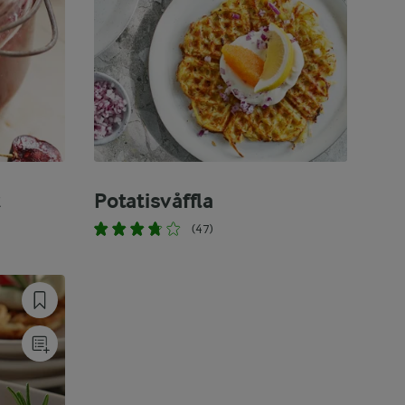
t
Potatisvåffla
(47)