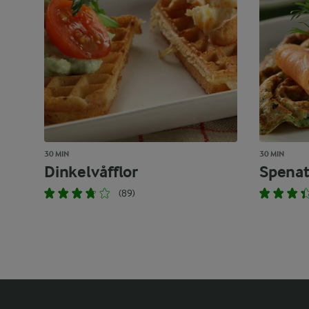
30 MIN
30 MIN
Dinkelvåfflor
Spenat
(89)