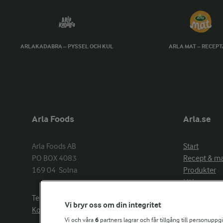
ARLAKADABRA – PYSSEL OCH KUL
ARLA MAT – RECEP
Arla Foods
Arla.se
Arla Foods AB

Start
PO BOX 4083

Recept & m
169 04  Solna
Produkter
Hälsa
Arlakadabra
Telefon:
08−789 50 00
Vi bryr oss om din integritet
Event & spo
Kontakta oss
Aktuellt
Vi och våra
6
partners lagrar och får tillgång till personuppg