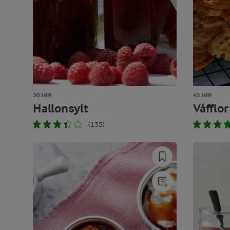
30 MIN
45 MIN
Hallonsylt
Våfflor
(135)