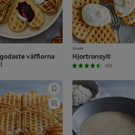
50 MIN
 godaste våfflorna
Hjortronsylt
!
(50)