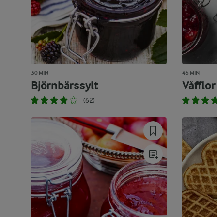
30 MIN
45 MIN
Björnbärssylt
Våfflor
(62)