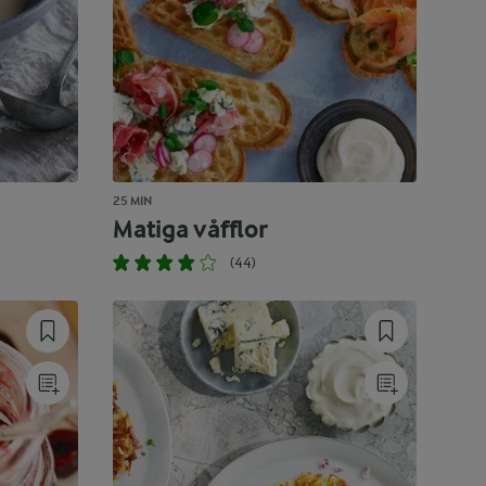
25 MIN
Matiga våfflor
(44)