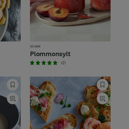
30 MIN
Plommonsylt
(2)