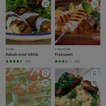
30 MIN
1 TIM 20 MIN
Kebab med vitlök
Fiskspett
(35)
(25)