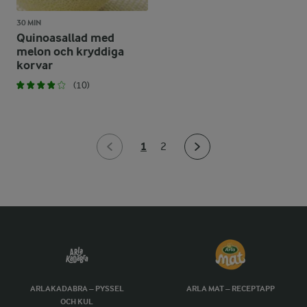
30 MIN
Quinoasallad med
melon och kryddiga
korvar
(10)
1
2
ARLAKADABRA – PYSSEL
ARLA MAT – RECEPTAPP
OCH KUL