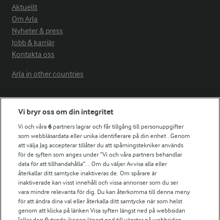
Aktuellt
Om Arla
Nyheter & press
Jobb & karriär
Kontakta oss
Arla in other countries
Fler Arlasajter
Vi bryr oss om din integritet
Vi och våra
6
partners lagrar och får tillgång till personuppgifter
För ägare
som webbläsardata eller unika identifierare på din enhet . Genom
att välja Jag accepterar tillåter du att spårningstekniker används
Arlas kundportal
för de syften som anges under ”Vi och våra partners behandlar
Arla.com
data för att tillhandahålla”. . Om du väljer Avvisa alla eller
Falbygdens Ost
återkallar ditt samtycke inaktiveras de. Om spårare är
Arla webbshop
inaktiverade kan visst innehåll och vissa annonser som du ser
vara mindre relevanta för dig. Du kan återkomma till denna meny
Bildbank
för att ändra dina val eller återkalla ditt samtycke när som helst
genom att klicka på länken Visa syften längst ned på webbsidan
[eller den flytande ikonen längst ned till vänster på webbsidan,