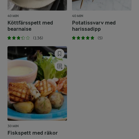
40 MIN
40 MIN
Köttfärsspett med
Potatissvarv med
bearnaise
harissadipp
(136)
(5)
30 MIN
Fiskspett med räkor