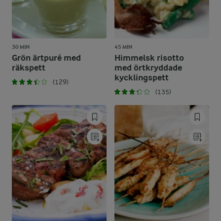
30 MIN
45 MIN
Grön ärtpuré med
Himmelsk risotto
räkspett
med örtkryddade
kycklingspett
(129)
(135)