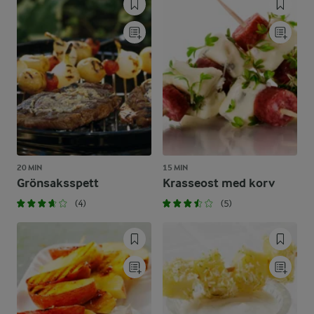
20 MIN
15 MIN
Grönsaksspett
Krasseost med korv
(4)
(5)