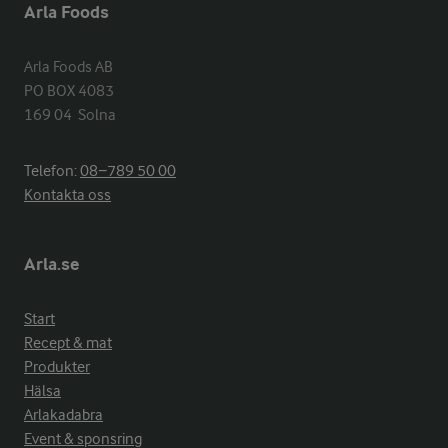
Arla Foods
Arla Foods AB

PO BOX 4083

169 04  Solna
Telefon:
08−789 50 00
Kontakta oss
Arla.se
Start
Recept & mat
Produkter
Hälsa
Arlakadabra
Event & sponsring