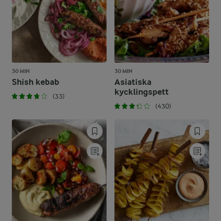
30 MIN
30 MIN
Shish kebab
Asiatiska
kycklingspett
(33)
(430)