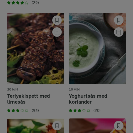
(29)
30 MIN
10 MIN
Teriyakispett med
Yoghurtsås med
limesås
koriander
(95)
(20)