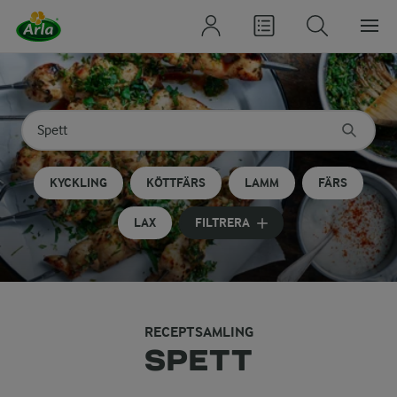
Sök på kategori eller ingrediens
Skriv in sökord för att få förslag
KYCKLING
KÖTTFÄRS
LAMM
FÄRS
LAX
FILTRERA
RECEPTSAMLING
SPETT