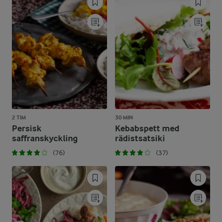
2 TIM
30 MIN
Persisk
Kebabspett med
saffranskyckling
rädistsatsiki
(76)
(37)