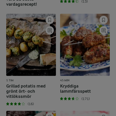
(13)
vardagsrecept!
1 TIM
45 MIN
Grillad potatis med
Kryddiga
grönt ört- och
lammfärsspett
vitlökssmör
(171)
(16)