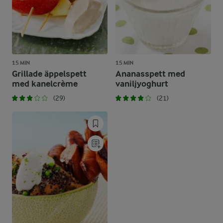
15 MIN
15 MIN
Grillade äppelspett
Ananasspett med
med kanelcrème
vaniljyoghurt
(29)
(21)