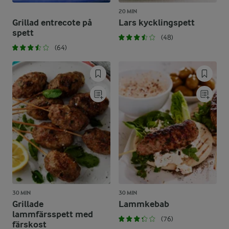
20 MIN
Grillad entrecote på
Lars kycklingspett
spett
(48)
(64)
30 MIN
30 MIN
Grillade
Lammkebab
lammfärsspett med
(76)
färskost