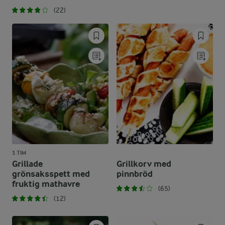
(22)
1 TIM
Grillade
Grillkorv med
grönsaksspett med
pinnbröd
fruktig mathavre
(65)
(12)