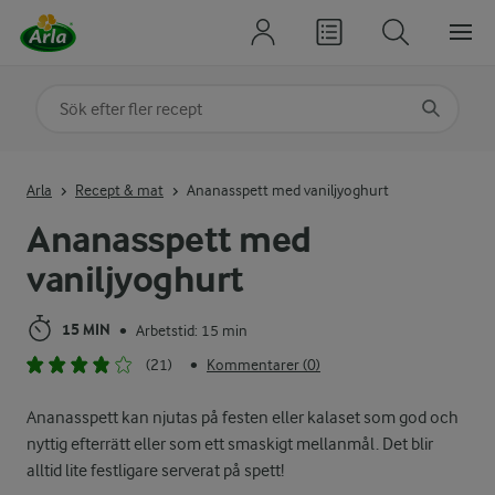
Sök på kategori eller ingrediens
Skriv in sökord för att få förslag
Arla
Recept & mat
Ananasspett med vaniljyoghurt
Ananasspett med
vaniljyoghurt
15 MIN
Arbetstid: 15 min
•
(21)
Kommentarer (0)
•
Ananasspett kan njutas på festen eller kalaset som god och
nyttig efterrätt eller som ett smaskigt mellanmål. Det blir
alltid lite festligare serverat på spett!