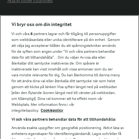
Arla in other countries
Fler Arlasajter
Vi bryr oss om din integritet
Vi och våra
6
partners lagrar och får tillgång till personuppgifter
För ägare
som webbläsardata eller unika identifierare på din enhet . Genom
att välja Jag accepterar tillåter du att spårningstekniker används
Arlas kundportal
för de syften som anges under ”Vi och våra partners behandlar
Arla.com
data för att tillhandahålla”. . Om du väljer Avvisa alla eller
Falbygdens Ost
återkallar ditt samtycke inaktiveras de. Om spårare är
Arla webbshop
inaktiverade kan visst innehåll och vissa annonser som du ser
vara mindre relevanta för dig. Du kan återkomma till denna meny
Bildbank
för att ändra dina val eller återkalla ditt samtycke när som helst
genom att klicka på länken Visa syften längst ned på webbsidan
[eller den flytande ikonen längst ned till vänster på webbsidan,
om tillämpligt]. Dina val kommer att ha effekt inom vår
Följ oss
Webbplats. Mer information finns i vår
integritetspolicy.
Cookiepolicy
Vi och våra partners behandlar data för att tillhandahålla:
Använda exakta uppgifter om geografisk positionering. Aktivt läsa av
enhetens egenskaper för identifieringsändamål. Lagra och/eller få