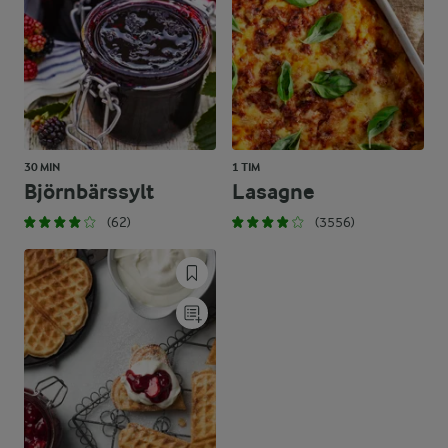
30 MIN
1 TIM
Björnbärssylt
Lasagne
(62)
(3556)