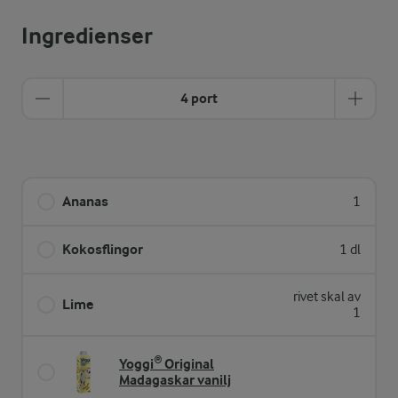
Ingredienser
4 port
Ananas
1
Kokosflingor
1 dl
rivet skal av
Lime
1
Yoggi® Original
Madagaskar vanilj