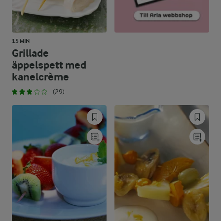
15 MIN
Grillade
äppelspett med
kanelcrème
(29)