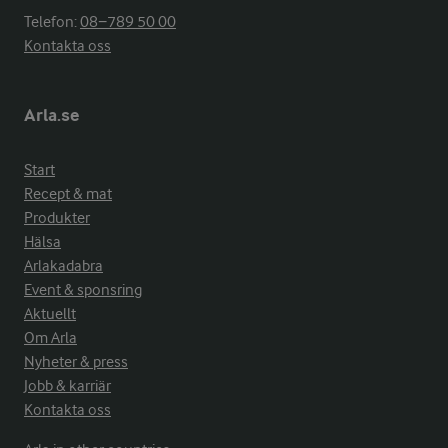
Telefon:
08−789 50 00
Kontakta oss
Arla.se
Start
Recept & mat
Produkter
Hälsa
Arlakadabra
Event & sponsring
Aktuellt
Om Arla
Nyheter & press
Jobb & karriär
Kontakta oss