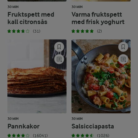
30 MIN
30 MIN
Fruktspett med
Varma fruktspett
kall citronsås
med frisk yoghurt
(31)
(2)
30 MIN
30 MIN
Pannkakor
Salsicciapasta
(16041)
(1026)