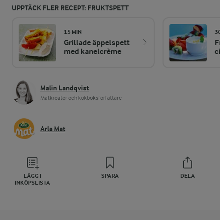
UPPTÄCK FLER RECEPT: FRUKTSPETT
15 MIN
3
Grillade äppelspett
F
med kanelcrème
c
Malin Landqvist
Matkreatör och kokboksförfattare
Arla Mat
LÄGG I
SPARA
DELA
INKÖPSLISTA