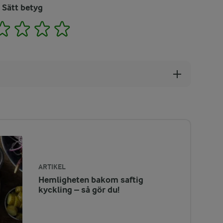
Sätt betyg
2
3
4
5
ARTIKEL
Hemligheten bakom saftig
kyckling – så gör du!