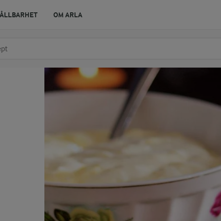
ÅLLBARHET
OM ARLA
r ingrediens
t få förslag