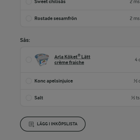
Sweet chilisås
2 ms
Rostade sesamfrön
2 ms
Sås:
Arla Köket® Lätt
4 
crème fraiche
Konc apelsinjuice
½ 
Salt
½ ts
LÄGG I INKÖPSLISTA