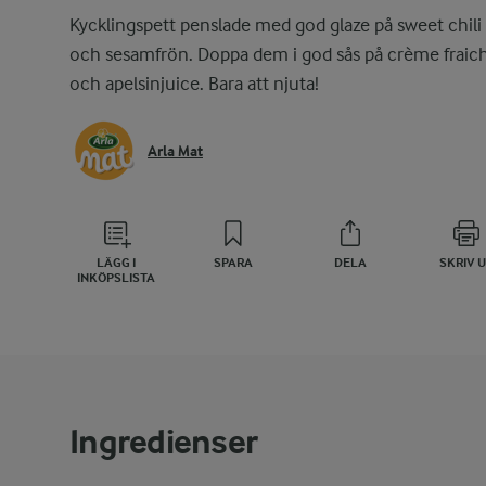
Kycklingspett penslade med god glaze på sweet chili 
och sesamfrön. Doppa dem i god sås på crème fraic
och apelsinjuice. Bara att njuta!
Arla Mat
LÄGG I
SPARA
DELA
SKRIV 
INKÖPSLISTA
Ingredienser