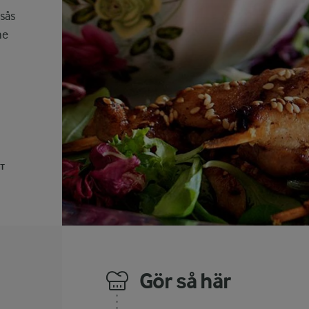
sås
he
UT
Gör så här