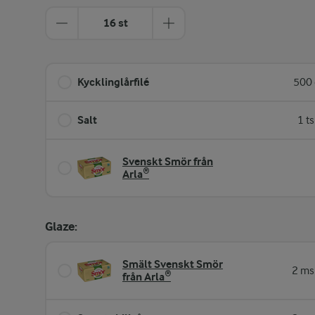
16 st
Kycklinglårfilé
500 
Salt
1 t
Svenskt Smör från
Arla®
Glaze:
Smält Svenskt Smör
2 ms
från Arla®