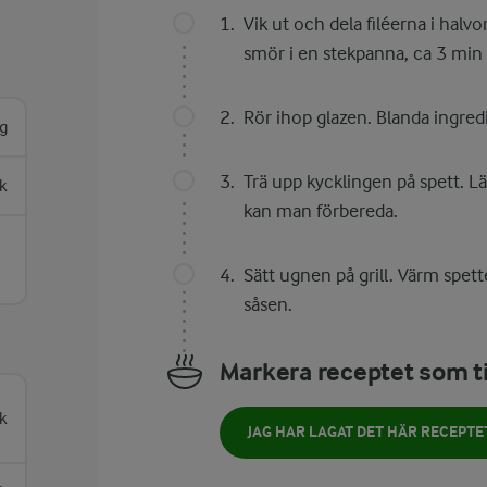
Vik ut och dela filéerna i halv
smör i en stekpanna, ca 3 min p
Rör ihop glazen. Blanda ingredi
g
Trä upp kycklingen på spett. Lä
sk
kan man förbereda.
Sätt ugnen på grill. Värm spet
såsen.
Markera receptet som ti
k
JAG HAR LAGAT DET HÄR RECEPTE