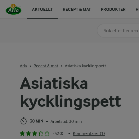
AKTUELLT
RECEPT & MAT
PRODUKTER
H
Sök på kategori elle
Skriv in sökord för at
Arla
Recept & mat
Asiatiska kycklingspett
Asiatiska
kycklingspett
30 MIN
Arbetstid: 30 min
•
(430)
Kommentarer (1)
•