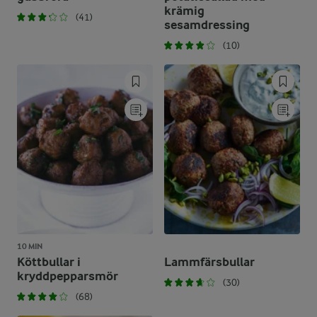
krämig
(41)
sesamdressing
(10)
10 MIN
Köttbullar i
Lammfärsbullar
kryddpepparsmör
(30)
(68)