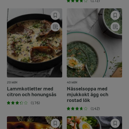
(172)
20 MIN
40 MIN
Lammkotletter med
Nässelsoppa med
citron och honungsås
mjukkokt ägg och
rostad lök
(176)
(142)