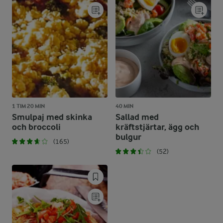
1 TIM 20 MIN
40 MIN
Smulpaj med skinka
Sallad med
och broccoli
kräftstjärtar, ägg och
bulgur
(165)
(52)