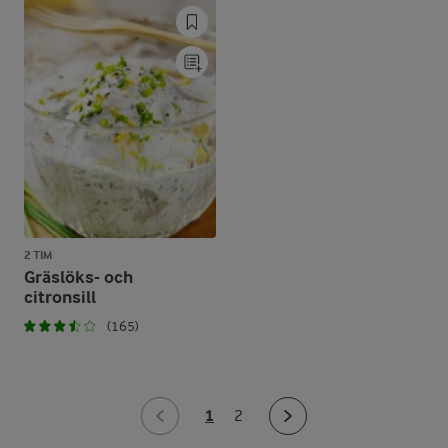
2 TIM
Gräslöks- och
citronsill
(165)
1
2