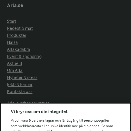
Arla.se
Start
Recept & mat
Produkter
Hälsa
Arlakadabra
Event & sponsring
Aktuellt
Om Arla
Nyheter & press
Jobb & karriär
Kontakta oss
Arla in other countries
Vi bryr oss om din integritet
Vi och våra
6
partners lagrar och får tillgång till personuppgifter
Fler Arlasajter
som webbläsardata eller unika identifierare på din enhet . Genom