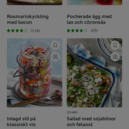
Rosmarinkyckling
Pocherade ägg med
med bacon
lax och citronsås
(116)
(29)
30 MIN
Inlagd sill på
Sallad med sojabönor
klassiskt vis
och fetaost