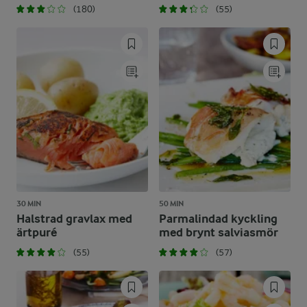
(180)
(55)
30 MIN
50 MIN
Halstrad gravlax med
Parmalindad kyckling
ärtpuré
med brynt salviasmör
(55)
(57)