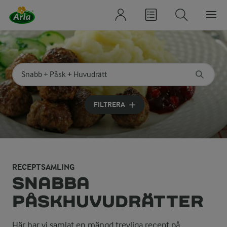
Sök på kategori eller ingrediens
Skriv in sökord för att få förslag
FILTRERA
RECEPTSAMLING
SNABBA
PÅSKHUVUDRÄTTER
Här har vi samlat en mängd trevliga recept på