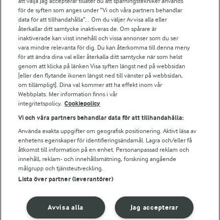
att välja Jag accepterar tillåter du att spårningstekniker används
för de syften som anges under ”Vi och våra partners behandlar
För ägare
data för att tillhandahålla”. . Om du väljer Avvisa alla eller
Arlas kundportal
återkallar ditt samtycke inaktiveras de. Om spårare är
Arla.com
inaktiverade kan visst innehåll och vissa annonser som du ser
vara mindre relevanta för dig. Du kan återkomma till denna meny
Falbygdens Ost
för att ändra dina val eller återkalla ditt samtycke när som helst
Arla webbshop
genom att klicka på länken Visa syften längst ned på webbsidan
Bildbank
[eller den flytande ikonen längst ned till vänster på webbsidan,
om tillämpligt]. Dina val kommer att ha effekt inom vår
Webbplats. Mer information finns i vår
integritetspolicy.
Cookiepolicy
Följ oss
Vi och våra partners behandlar data för att tillhandahålla:
Använda exakta uppgifter om geografisk positionering. Aktivt läsa av
enhetens egenskaper för identifieringsändamål. Lagra och/eller få
åtkomst till information på en enhet. Personanpassad reklam och
innehåll, reklam- och innehållsmätning, forskning angående
målgrupp och tjänsteutveckling.
Lista över partner (leverantörer)
© 2026 Arla Foods
Avvisa alla
Jag accepterar
Ändra cookie-inställningar