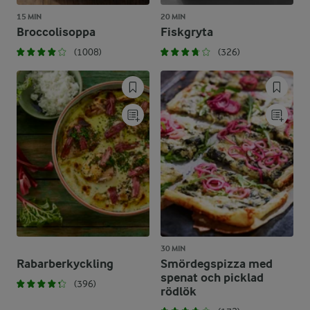
15 MIN
20 MIN
Broccolisoppa
Fiskgryta
(1008)
(326)
30 MIN
Rabarberkyckling
Smördegspizza med
spenat och picklad
(396)
rödlök