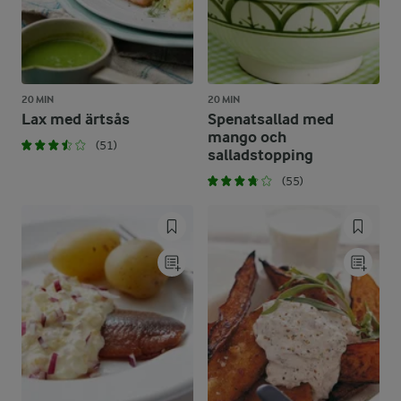
20 MIN
20 MIN
Lax med ärtsås
Spenatsallad med
mango och
(51)
salladstopping
(55)