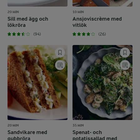
20 MIN
10 MIN
Sill med ägg och
Ansjoviscrème med
lökröra
vitlök
(94)
(26)
20 MIN
35 MIN
Sandvikare med
Spenat- och
gubbröra
potatissallad med