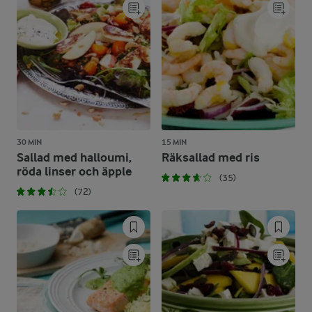
30 MIN
15 MIN
Sallad med halloumi,
Räksallad med ris
röda linser och äpple
(35)
(72)