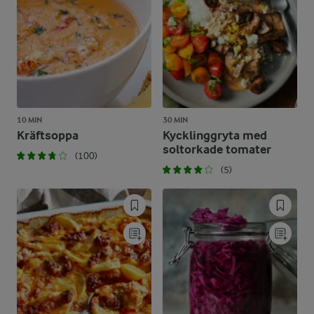
10 MIN
30 MIN
Kräftsoppa
Kycklinggryta med
soltorkade tomater
(100)
(5)