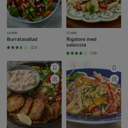
10 MIN
25 MIN
Burratasallad
Rigatoni med
salsiccia
(23)
(78)