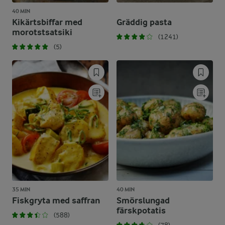
40 MIN
Kikärtsbiffar med
Gräddig pasta
morotstsatsiki
(1241)
(5)
35 MIN
40 MIN
Fiskgryta med saffran
Smörslungad
färskpotatis
(588)