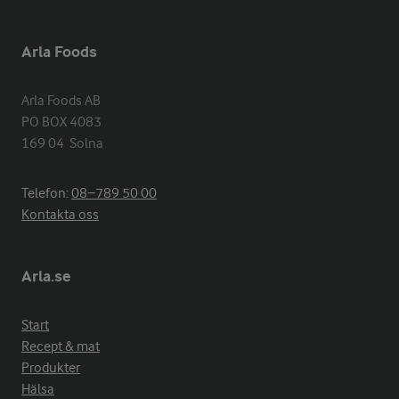
Arla Foods
Arla Foods AB

PO BOX 4083

169 04  Solna
Telefon:
08−789 50 00
Kontakta oss
Arla.se
Start
Recept & mat
Produkter
Hälsa