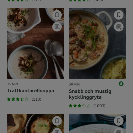
35 MIN
30 MIN
Trattkantarellsoppa
Snabb och mustig
kycklinggryta
(110)
(1003)