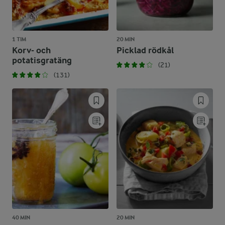
1 TIM
20 MIN
Korv- och
Picklad rödkål
potatisgratäng
(21)
(131)
40 MIN
20 MIN