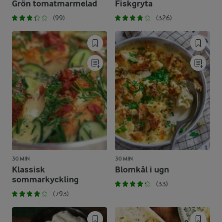
Grön tomatmarmelad
Fiskgryta
(99)
(326)
30 MIN
30 MIN
Klassisk
Blomkål i ugn
sommarkyckling
(33)
(793)