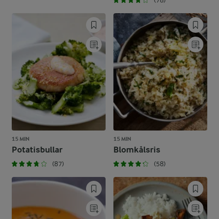
(78)
15 MIN
15 MIN
Potatisbullar
Blomkålsris
(87)
(58)