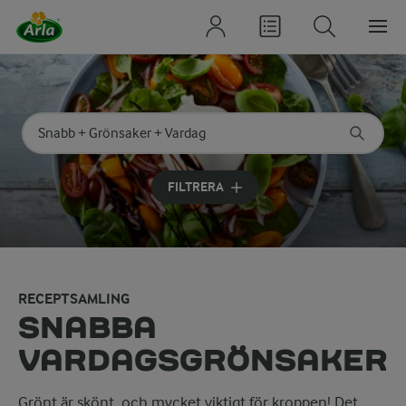
Sök på kategori eller ingrediens
Skriv in sökord för att få förslag
FILTRERA
RECEPTSAMLING
SNABBA
VARDAGSGRÖNSAKER
Grönt är skönt, och mycket viktigt för kroppen! Det