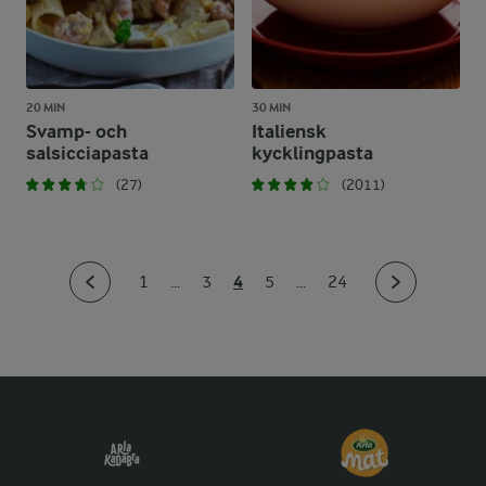
20 MIN
30 MIN
Svamp- och
Italiensk
salsicciapasta
kycklingpasta
(27)
(2011)
4
1
...
3
5
...
24