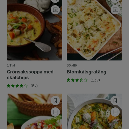
1 TIM
30 MIN
Grönsakssoppa med
Blomkålsgratäng
skalchips
(137)
(87)