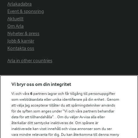
Arlakadabra
Event & sponsring
Aktuellt
Om Arla
Nyheter & press
Jobb & karriär
Kontakta oss
Arla in other countries
Fler Arlasajter
Vi bryr oss om din integritet
Vi och våra
6
partners lagrar och får tillgång till personuppgifter
För ägare
som webbläsardata eller unika identifierare på din enhet . Genom
att välja Jag accepterar tillåter du att spårningstekniker används
Arlas kundportal
för de syften som anges under ”Vi och våra partners behandlar
Arla.com
data för att tillhandahålla”. . Om du väljer Avvisa alla eller
Falbygdens Ost
återkallar ditt samtycke inaktiveras de. Om spårare är
Arla webbshop
inaktiverade kan visst innehåll och vissa annonser som du ser
vara mindre relevanta för dig. Du kan återkomma till denna meny
Bildbank