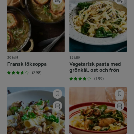
30 MIN
15 MIN
Fransk löksoppa
Vegetarisk pasta med
grönkål, ost och frön
(298)
(199)