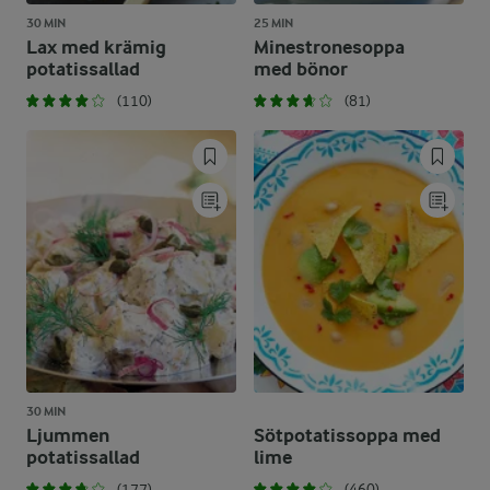
30 MIN
25 MIN
Lax med krämig
Minestronesoppa
potatissallad
med bönor
(110)
(81)
30 MIN
Ljummen
Sötpotatissoppa med
potatissallad
lime
(177)
(460)