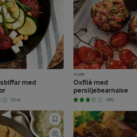
45 MIN
rsbiffar med
Oxfilé med
or
persiljebearnaise
(214)
(89)