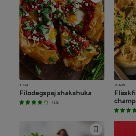
1 TIM
30 MIN
Filodegspaj shakshuka
Fläskf
champi
(15)