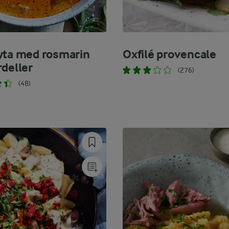
yta med rosmarin
Oxfilé provencale
rdeller
(276)
(48)