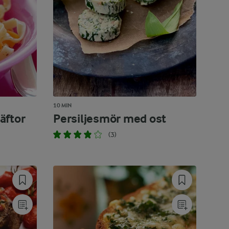
10 MIN
äftor
Persiljesmör med ost
(3)