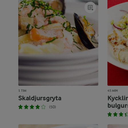
1 TIM
45 MIN
Skaldjursgryta
Kyckli
bulgur
(50)