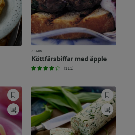
25 MIN
Köttfärsbiffar med äpple
(111)