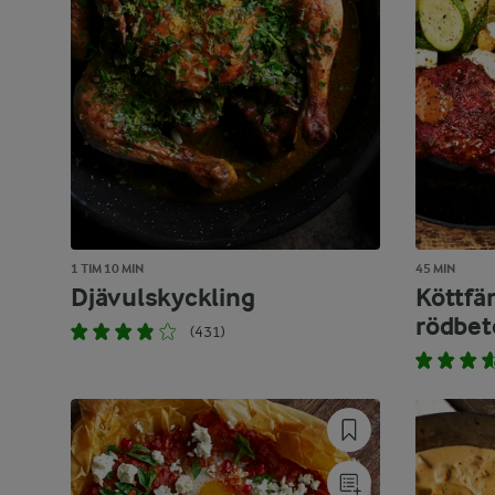
1 TIM 10 MIN
45 MIN
Djävulskyckling
Köttfä
rödbet
(431)