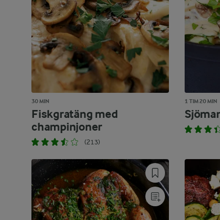
30 MIN
1 TIM 20 MIN
Fiskgratäng med
Sjöman
champinjoner
(213)