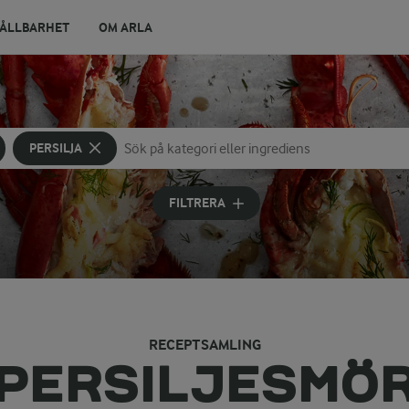
ÅLLBARHET
OM ARLA
PERSILJA
Sök på kategori eller ingrediens
Skriv in sökord för att få förslag
FILTRERA
RECEPTSAMLING
PERSILJESMÖ