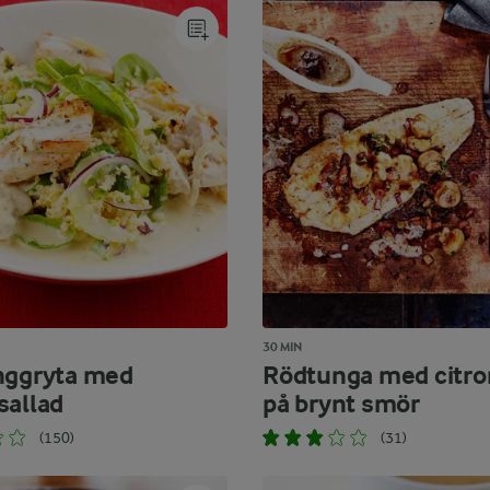
30 MIN
nggryta med
Rödtunga med citro
sallad
på brynt smör
(150)
(31)