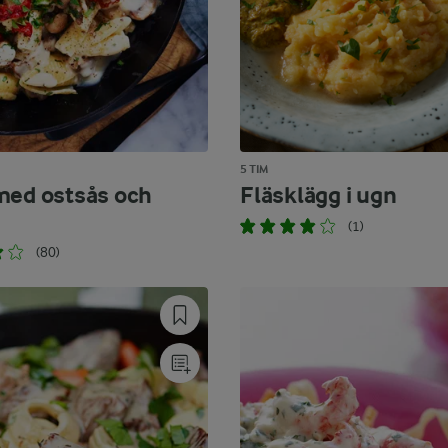
5 TIM
med ostsås och
Fläsklägg i ugn
(1)
(80)