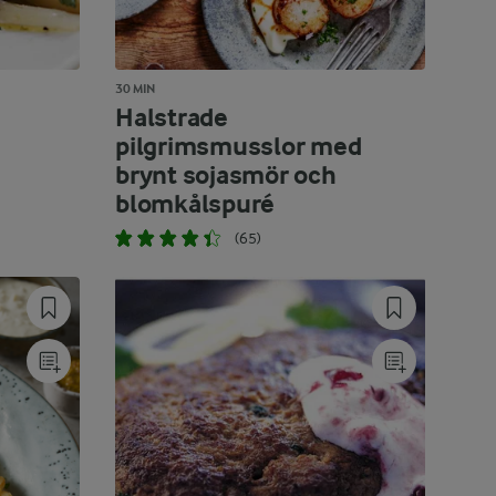
30 MIN
Halstrade
pilgrimsmusslor med
brynt sojasmör och
blomkålspuré
(65)