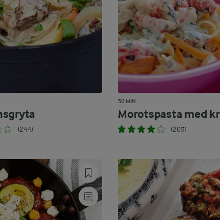
30 MIN
sgryta
Morotspasta med kr
(244)
(205)