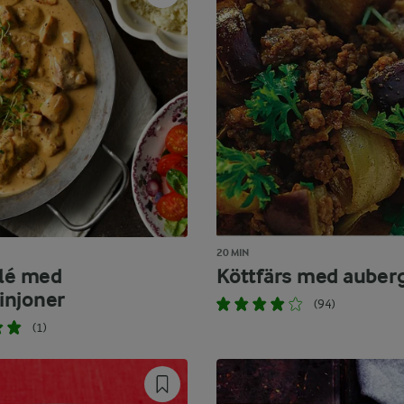
20 MIN
ilé med
Köttfärs med auber
njoner
(94)
(1)