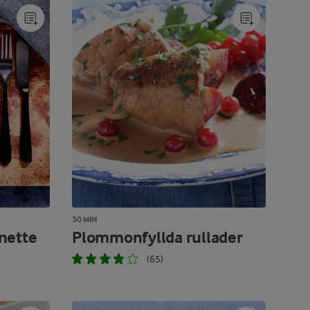
30 MIN
nette
Plommonfyllda rullader
(65)