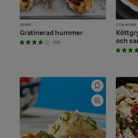
30 MIN
1 TIM 40 MIN
Gratinerad hummer
Köttgr
och sa
(50)