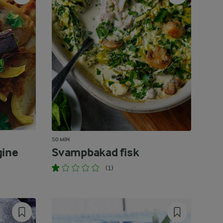
50 MIN
gine
Svampbakad fisk
(1)