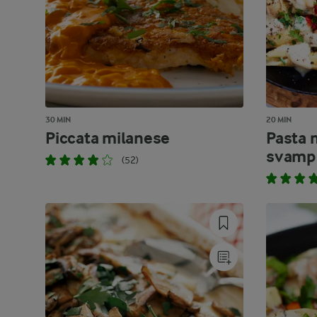
30 MIN
20 MIN
Piccata milanese
Pasta 
svamp
(52)