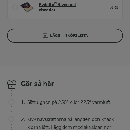
Kvibille® Riven ost
½ dl
cheddar
LÄGG I INKÖPSLISTA
Gör så här
Sätt ugnen på 250° eller 225° varmluft.
Klyv havskräftorna på längden och knäck
klorna lätt. Lägg dem med skalsidan ner i