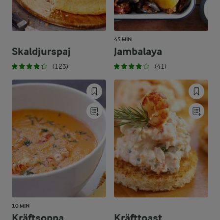
45 MIN
Skaldjurspaj
Jambalaya
(123)
(41)
10 MIN
Kräftsoppa
Kräfttoast