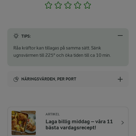
1
2
3
4
5
TIPS:
Råa kräftor kan tillagas på samma sätt. Sänk
ugnsvärmen till 225° och öka tiden till ca 10 min.
NÄRINGSVÄRDEN, PER PORT
Energi:
467 kcal
ARTIKEL
Laga billig middag – våra 11
ENERGIDISTRIBUTION %
NÄRINGSVÄRDEN PER PORT
bästa vardagsrecept!