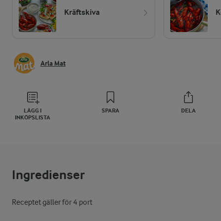
Kräftskiva
K
Arla Mat
LÄGG I
SPARA
DELA
INKÖPSLISTA
Ingredienser
Receptet gäller för 4 port