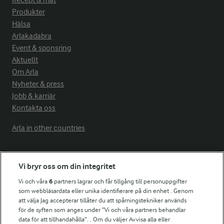
Recept & mat
Produkter
Hälsa
Arlakadabra
Event & sponsring
Aktuellt
Om Arla
Nyheter & press
Jobb & karriär
Kontakta oss
Arla in other countries
Fler Arlasajter
Vi bryr oss om din integritet
Vi och våra
6
partners lagrar och får tillgång till personuppgifter
För ägare
som webbläsardata eller unika identifierare på din enhet . Genom
att välja Jag accepterar tillåter du att spårningstekniker används
Arlas kundportal
för de syften som anges under ”Vi och våra partners behandlar
Arla.com
data för att tillhandahålla”. . Om du väljer Avvisa alla eller