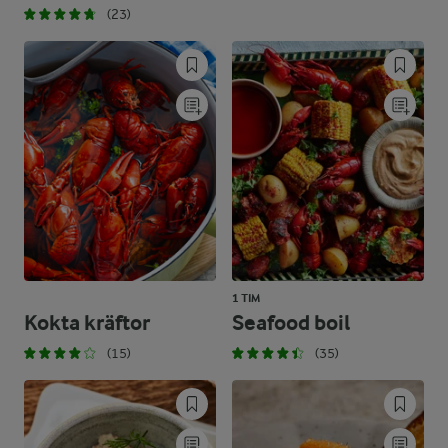
(23)
1 TIM
Kokta kräftor
Seafood boil
(15)
(35)