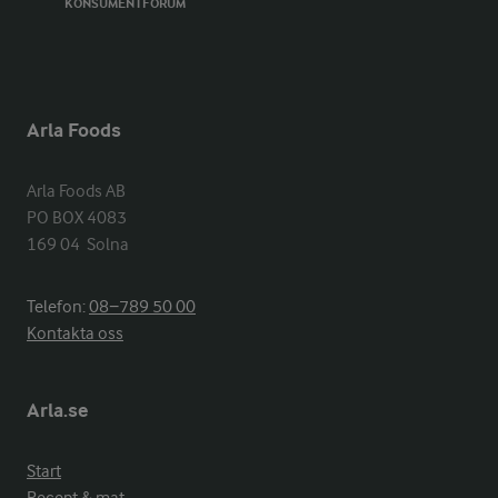
KONSUMENTFORUM
Arla Foods
Arla Foods AB

PO BOX 4083

169 04  Solna
Telefon:
08−789 50 00
Kontakta oss
Arla.se
Start