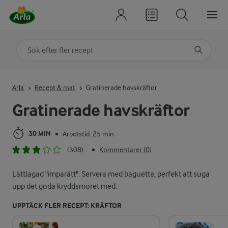
Sök på kategori eller ingrediens
Skriv in sökord för att få förslag
Arla
Recept & mat
Gratinerade havskräftor
Gratinerade havskräftor
30 MIN
Arbetstid: 25 min
•
(308)
Kommentarer (0)
•
Lättlagad "imparätt". Servera med baguette, perfekt att suga
upp det goda kryddsmöret med.
UPPTÄCK FLER RECEPT: KRÄFTOR