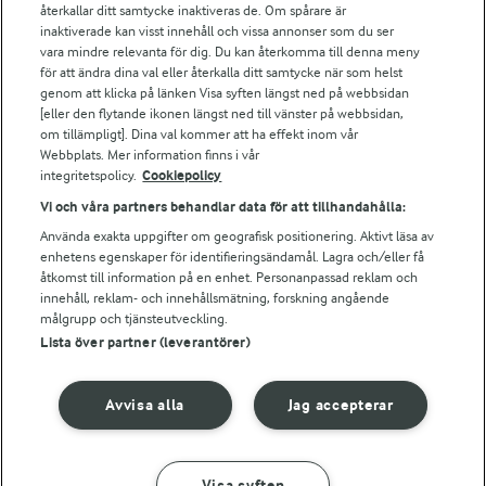
Falbygdens Ost
återkallar ditt samtycke inaktiveras de. Om spårare är
Arla webbshop
inaktiverade kan visst innehåll och vissa annonser som du ser
vara mindre relevanta för dig. Du kan återkomma till denna meny
Bildbank
för att ändra dina val eller återkalla ditt samtycke när som helst
genom att klicka på länken Visa syften längst ned på webbsidan
[eller den flytande ikonen längst ned till vänster på webbsidan,
om tillämpligt]. Dina val kommer att ha effekt inom vår
Följ oss
Webbplats. Mer information finns i vår
integritetspolicy.
Cookiepolicy
Vi och våra partners behandlar data för att tillhandahålla:
Använda exakta uppgifter om geografisk positionering. Aktivt läsa av
enhetens egenskaper för identifieringsändamål. Lagra och/eller få
åtkomst till information på en enhet. Personanpassad reklam och
innehåll, reklam- och innehållsmätning, forskning angående
målgrupp och tjänsteutveckling.
Lista över partner (leverantörer)
© 2026 Arla Foods
Ändra cookie-inställningar
Avvisa alla
Jag accepterar
Integritetspolicy
Om cookies
Visa syften