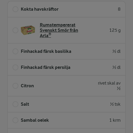
Kokta havskräftor
8
Rumstempererat
Svenskt Smör från
125 g
Arla®
Finhackad färsk basilika
½ dl
Finhackad färsk persilja
½ dl
rivet skal av
Citron
½
Salt
½ tsk
Sambal oelek
1 krm