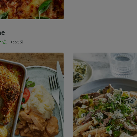
ne
(3556)