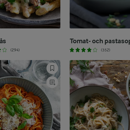
ås
Tomat- och pastaso
(294)
(352)