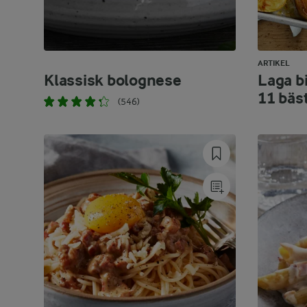
ARTIKEL
Klassisk bolognese
Laga bi
11 bäs
(546)