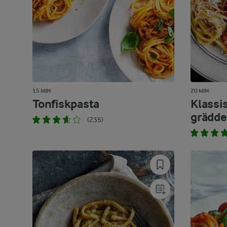
15 MIN
20 MIN
Tonfiskpasta
Klassi
grädde
(235)