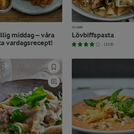
45 MIN
llig middag – våra
Lövbiffspasta
ta vardagsrecept!
(319)