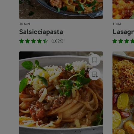
30 MIN
1 TIM
Salsicciapasta
Lasag
(1026)