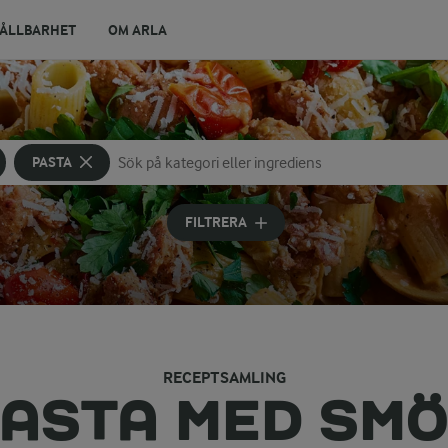
ÅLLBARHET
OM ARLA
PASTA
Sök på kategori eller ingrediens
Skriv in sökord för att få förslag
FILTRERA
RECEPTSAMLING
ASTA MED SM