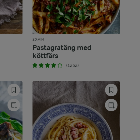
20 MIN
Pastagratäng med
köttfärs
(1252)