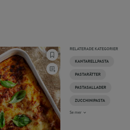
RELATERADE KATEGORIER
PASTAGRATÄNGER
KYCKLINGPASTA
VITLÖKSSMÖR
MANDELSMÖR
LAXPASTA
SMÖRDEG
KANTARELLPASTA
PASTARÄTTER
PASTASALLADER
ZUCCHINIPASTA
Se mer