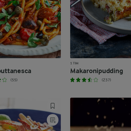
1 TIM
puttanesca
Makaronipudding
(55)
(237)