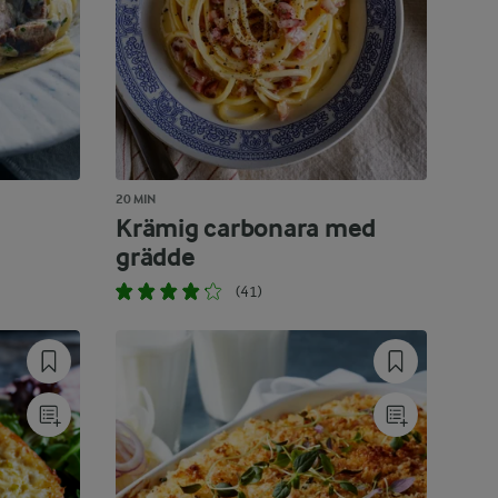
20 MIN
Krämig carbonara med
grädde
(41)