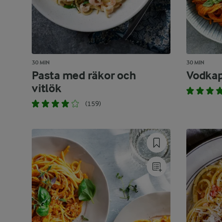
30 MIN
30 MIN
Pasta med räkor och
Vodkap
vitlök
(159)