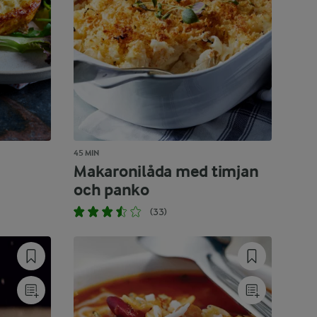
45 MIN
Makaronilåda med timjan
och panko
(33)