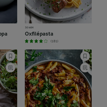
30 MIN
ppa
Oxfilépasta
(181)