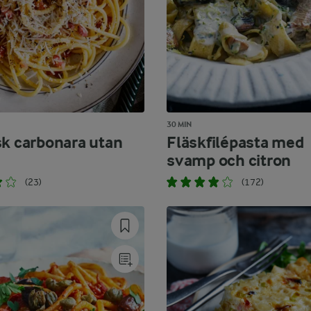
30 MIN
sk carbonara utan
Fläskfilépasta med
svamp och citron
(23)
(172)