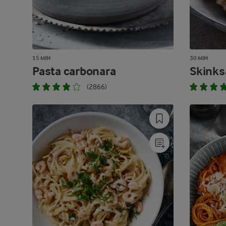
15 MIN
30 MIN
Pasta carbonara
Skinks
(2866)