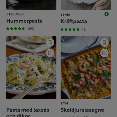
1 TIM 15 MIN
25 MIN
Hummerpasta
Kräftpasta
(89)
(3)
1 TIM
Pasta med laxsås
Skaldjurslasagne
och räkor