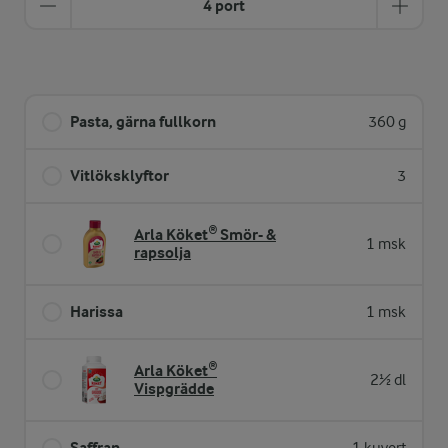
4 port
Pasta, gärna fullkorn
360 g
Vitlöksklyftor
3
Arla Köket® Smör- &
1 msk
rapsolja
Harissa
1 msk
Arla Köket®
2½ dl
Vispgrädde
Saffran