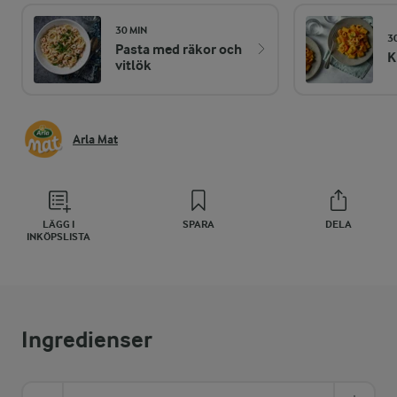
30 MIN
3
Pasta med räkor och
K
vitlök
Arla Mat
LÄGG I
SPARA
DELA
INKÖPSLISTA
Ingredienser