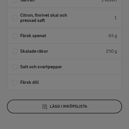
1 kuvert
Citron, finrivet skal och
1
pressad saft
Färsk spenat
65 g
Skalade räkor
250 g
Salt och svartpeppar
Färsk dill
LÄGG I INKÖPSLISTA