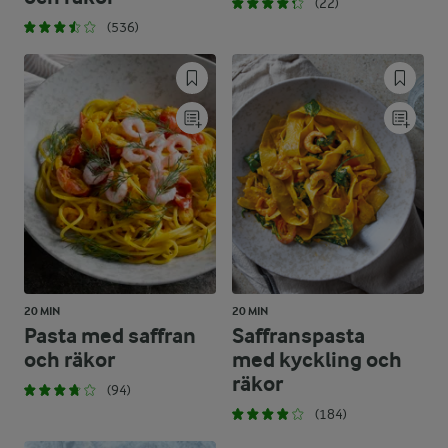
(22)
(536)
20 MIN
20 MIN
Pasta med saffran
Saffranspasta
och räkor
med kyckling och
räkor
(94)
(184)