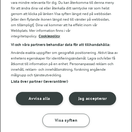
vara mindre relevanta för dig. Du kan återkomma till denna meny
Bildbank
för att ändra dina val eller återkalla ditt samtycke när som helst
genom att klicka på länken Visa syften längst ned på webbsidan
[eller den flytande ikonen längst ned till vänster på webbsidan,
om tillämpligt]. Dina val kommer att ha effekt inom vår
Följ oss
Webbplats. Mer information finns i vår
integritetspolicy.
Cookiepolicy
Vi och våra partners behandlar data för att tillhandahålla:
Använda exakta uppgifter om geografisk positionering. Aktivt läsa av
enhetens egenskaper för identifieringsändamål. Lagra och/eller få
åtkomst till information på en enhet. Personanpassad reklam och
innehåll, reklam- och innehållsmätning, forskning angående
målgrupp och tjänsteutveckling.
Lista över partner (leverantörer)
© 2026 Arla Foods
Ändra cookie-inställningar
Avvisa alla
Jag accepterar
Integritetspolicy
Om cookies
Visa syften
GÖR SÅ HÄR
INGREDIENSER