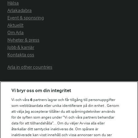
Hälsa
Arlakadabra
Event & sponsring
Aktuellt
Om Arla
Nyheter & press
Jobb & karriär
Kontakta oss
Arla in other countries
Fler Arlasajter
Vi bryr oss om din integritet
Vi och våra
6
partners lagrar och får tillgång till personuppgifter
För ägare
som webbläsardata eller unika identifierare på din enhet . Genom
att välja Jag accepterar tillåter du att spårningstekniker används
Arlas kundportal
för de syften som anges under ”Vi och våra partners behandlar
Arla.com
data för att tillhandahålla”. . Om du väljer Avvisa alla eller
Falbygdens Ost
återkallar ditt samtycke inaktiveras de. Om spårare är
Arla webbshop
inaktiverade kan visst innehåll och vissa annonser som du ser