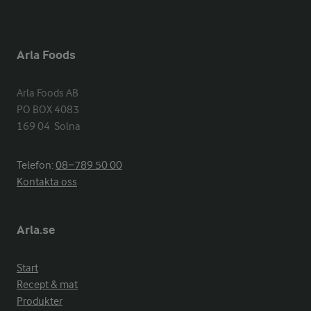
Arla Foods
Arla Foods AB

PO BOX 4083

169 04  Solna
Telefon:
08−789 50 00
Kontakta oss
Arla.se
Start
Recept & mat
Produkter