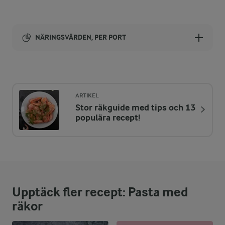
NÄRINGSVÄRDEN, PER PORT
Energi:
620 kcal
ARTIKEL
Stor räkguide med tips och 13
ENERGIDISTRIBUTION %
NÄRINGSVÄRDEN PER PORT
populära recept!
-
3,8 g
Fiber:
16,1 %
24,6 g
Protein:
Upptäck fler recept: Pasta med
38,8 %
27,2 g
Fett:
räkor
45,1 %
68,8 g
Kolhydrater: