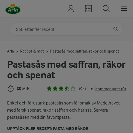
Sök på kategori eller ingrediens
Skriv in sökord för att få förslag
Arla
Recept & mat
Pastasås med saffran, räkor och spenat
Pastasås med saffran, räkor
och spenat
20 MIN
(94)
Kommentarer (0)
•
Enkel och färgstark pastasås som får smak av Medelhavet
med färsk spenat, räkor, saffran och harissa. Servera
pastasåsen med din favoritpasta.
UPPTÄCK FLER RECEPT: PASTA MED RÄKOR