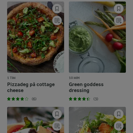
1 TIM
10 MIN
Pizzadeg på cottage
Green goddess
cheese
dressing
(6)
(3)