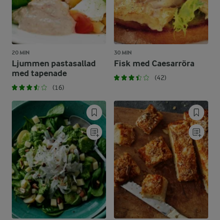
20 MIN
30 MIN
Ljummen pastasallad
Fisk med Caesarröra
med tapenade
(42)
(16)