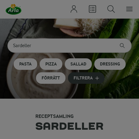
Sök på kategori eller ingrediens
Skriv in sökord för att få förslag
PASTA
PIZZA
SALLAD
DRESSING
FÖRRÄTT
FILTRERA
RECEPTSAMLING
SARDELLER