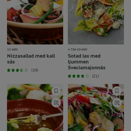
45 MIN
4 TIM 40 MIN
Nizzasallad med kall
Sotad lax med
sås
ljummen
Sveciamajonnäs
(39)
(21)