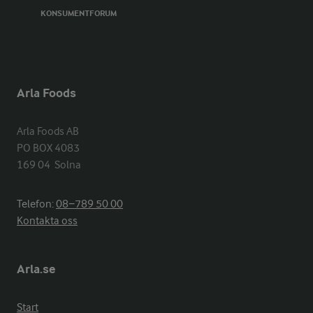
KONSUMENTFORUM
Arla Foods
Arla Foods AB

PO BOX 4083

169 04  Solna
Telefon:
08−789 50 00
Kontakta oss
Arla.se
Start