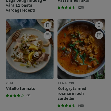
Laga billig middag –
Pasta med räkor
våra 11 bästa
(20)
vardagsrecept!
2 TIM
1 TIM 40 MIN
Vitello tonnato
Köttgryta med
rosmarin och
(6)
sardeller
(48)