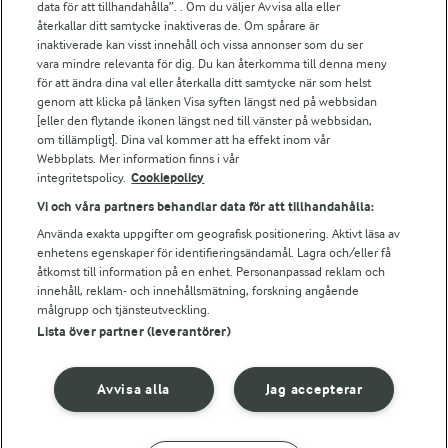
data för att tillhandahålla”. . Om du väljer Avvisa alla eller
Falbygdens Ost
återkallar ditt samtycke inaktiveras de. Om spårare är
Arla webbshop
inaktiverade kan visst innehåll och vissa annonser som du ser
vara mindre relevanta för dig. Du kan återkomma till denna meny
Bildbank
för att ändra dina val eller återkalla ditt samtycke när som helst
genom att klicka på länken Visa syften längst ned på webbsidan
[eller den flytande ikonen längst ned till vänster på webbsidan,
om tillämpligt]. Dina val kommer att ha effekt inom vår
Följ oss
Webbplats. Mer information finns i vår
integritetspolicy.
Cookiepolicy
Vi och våra partners behandlar data för att tillhandahålla:
Använda exakta uppgifter om geografisk positionering. Aktivt läsa av
enhetens egenskaper för identifieringsändamål. Lagra och/eller få
åtkomst till information på en enhet. Personanpassad reklam och
innehåll, reklam- och innehållsmätning, forskning angående
målgrupp och tjänsteutveckling.
Lista över partner (leverantörer)
© 2026 Arla Foods
Ändra cookie-inställningar
Avvisa alla
Jag accepterar
Integritetspolicy
Om cookies