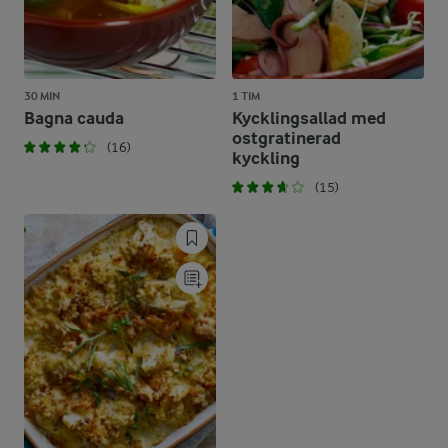
30 MIN
1 TIM
Bagna cauda
Kycklingsallad med
ostgratinerad
(16)
kyckling
(15)