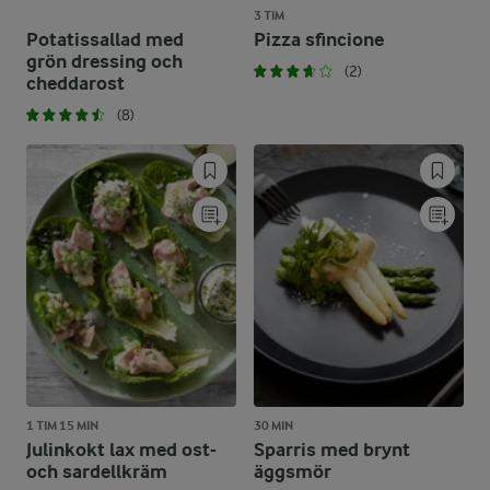
3 TIM
Potatissallad med
Pizza sfincione
grön dressing och
(2)
cheddarost
(8)
1 TIM 15 MIN
30 MIN
Julinkokt lax med ost-
Sparris med brynt
och sardellkräm
äggsmör