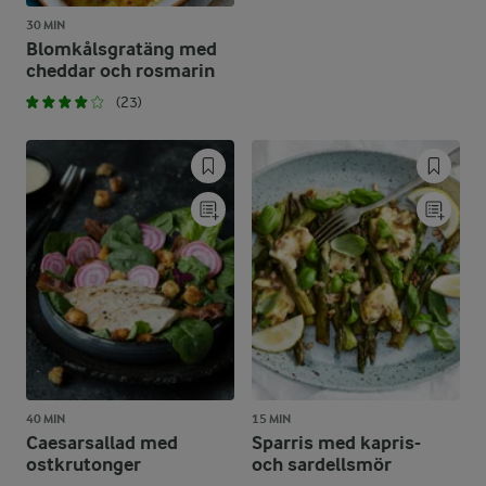
30 MIN
Blomkålsgratäng med
cheddar och rosmarin
(23)
40 MIN
15 MIN
Caesarsallad med
Sparris med kapris-
ostkrutonger
och sardellsmör