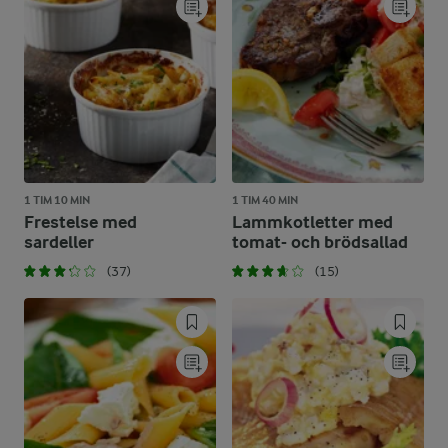
1 TIM 10 MIN
1 TIM 40 MIN
Frestelse med
Lammkotletter med
sardeller
tomat- och brödsallad
(37)
(15)