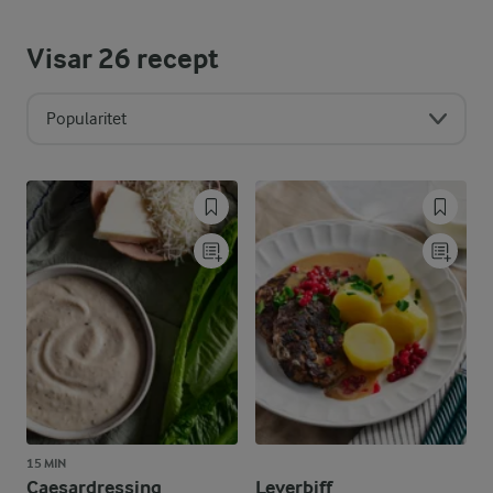
Visar
26
recept
Popularitet
15 MIN
Caesardressing
Leverbiff