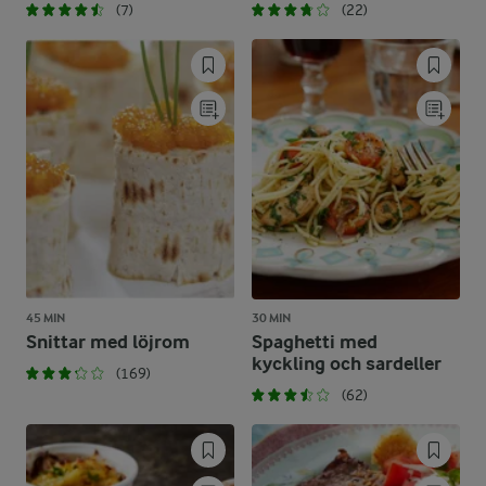
(7)
(22)
45 MIN
30 MIN
Snittar med löjrom
Spaghetti med
kyckling och sardeller
(169)
(62)