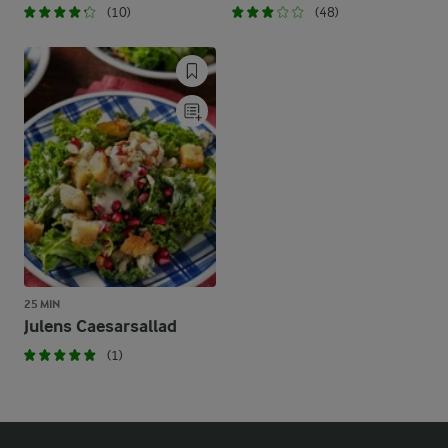
(10)
(48)
25 MIN
Julens Caesarsallad
(1)