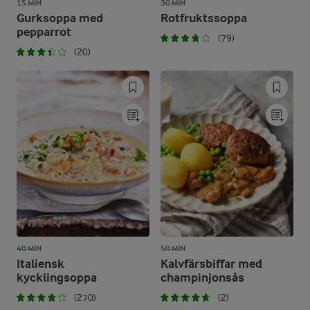
15 MIN
30 MIN
Gurksoppa med
Rotfruktssoppa
pepparrot
(79)
(20)
40 MIN
50 MIN
Italiensk
Kalvfärsbiffar med
kycklingsoppa
champinjonsås
(270)
(2)