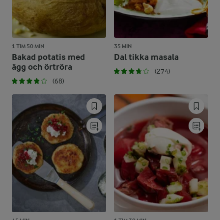
1 TIM 50 MIN
35 MIN
Bakad potatis med
Dal tikka masala
ägg och örtröra
(274)
(68)