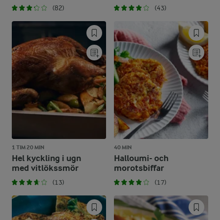
(82)
(43)
1 TIM 20 MIN
40 MIN
Hel kyckling i ugn
Halloumi- och
med vitlökssmör
morotsbiffar
(13)
(17)