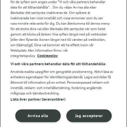
för de syften som anges under ”Vi och våra partners behandlar
Arla.com
data för att tillhandahålla”. . Om du väljer Avvisa alla eller
Falbygdens Ost
återkallar ditt samtycke inaktiveras de. Om spårare är
Arla webbshop
inaktiverade kan visst innehåll och vissa annonser som du ser
vara mindre relevanta för dig. Du kan återkomma till denna meny
Bildbank
för att ändra dina val eller återkalla ditt samtycke när som helst
genom att klicka på länken Visa syften längst ned på webbsidan
[eller den flytande ikonen längst ned till vänster på webbsidan,
om tillämpligt]. Dina val kommer att ha effekt inom vår
Följ oss
Webbplats. Mer information finns i vår
integritetspolicy.
Cookiepolicy
Vi och våra partners behandlar data för att tillhandahålla:
Använda exakta uppgifter om geografisk positionering. Aktivt läsa av
enhetens egenskaper för identifieringsändamål. Lagra och/eller få
åtkomst till information på en enhet. Personanpassad reklam och
innehåll, reklam- och innehållsmätning, forskning angående
målgrupp och tjänsteutveckling.
Lista över partner (leverantörer)
© 2026 Arla Foods
Ändra cookie-inställningar
Avvisa alla
Jag accepterar
Integritetspolicy