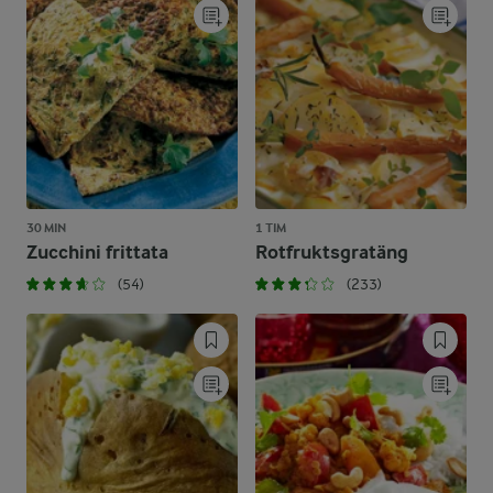
30 MIN
1 TIM
Zucchini frittata
Rotfruktsgratäng
(54)
(233)