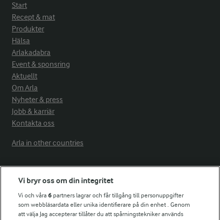
Start
Recept & mat
Produkter
Hälsa
Arlakadabra
Event & sponsring
Aktuellt
Om Arla
Nyheter & press
Jobb & karriär
Kontakta oss
Arla in other countries
Fler Arlasajter
Vi bryr oss om din integritet
Vi och våra
6
partners lagrar och får tillgång till personuppgifter
För ägare
som webbläsardata eller unika identifierare på din enhet . Genom
att välja Jag accepterar tillåter du att spårningstekniker används
Arlas kundportal