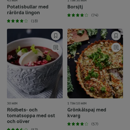
45 MIN
1 TIM 30 MIN
Potatisbullar med
Borsjtj
rårörda lingon
(74)
(18)
30 MIN
1 TIM 10 MIN
Rödbets- och
Grönkålspaj med
tomatsoppa med ost
kvarg
och oliver
(57)
(52)