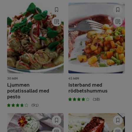
30 MIN
45 MIN
Ljummen
Isterband med
potatissallad med
rödbetshummus
pesto
(38)
(91)