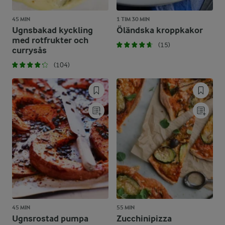
45 MIN
1 TIM 30 MIN
Ugnsbakad kyckling
Öländska kroppkakor
med rotfrukter och
(15)
currysås
(104)
45 MIN
55 MIN
Ugnsrostad pumpa
Zucchinipizza