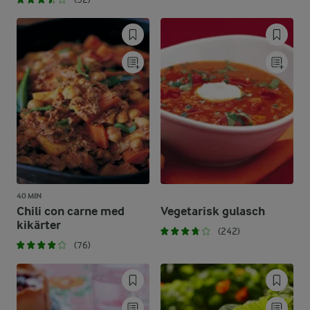
40 MIN
Chili con carne med
Vegetarisk gulasch
kikärter
(242)
(76)