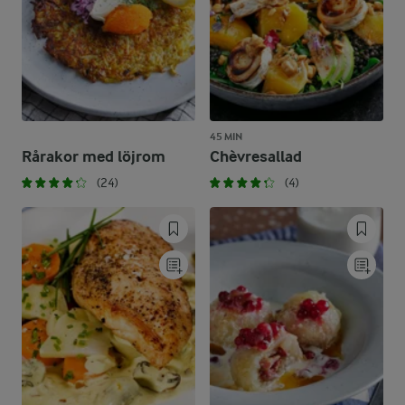
45 MIN
Rårakor med löjrom
Chèvresallad
(24)
(4)