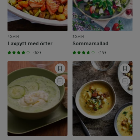
40 MIN
30 MIN
Laxpytt med örter
Sommarsallad
(62)
(19)