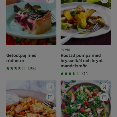
40 MIN
Getostpaj med
Rostad pumpa med
rödbetor
brysselkål och brynt
mandelsmör
(386)
(34)