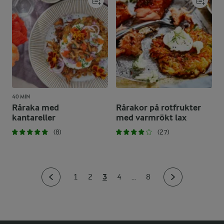
40 MIN
Råraka med
Rårakor på rotfrukter
kantareller
med varmrökt lax
(8)
(27)
3
1
2
4
...
8