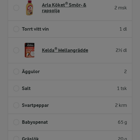
Arla Köket® Smör- &
2 msk
rapsolja
Torrt vitt vin
1 dl
Kelda® Mellangrädde
2½ dl
Äggulor
2
Salt
1 tsk
Svartpeppar
2 krm
Babyspenat
65 g
Gräslök
20 g