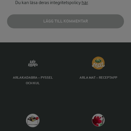
Du kan läsa deras integritetspolicy
här
.
LÄGG TILL KOMMENTAR
ARLAKADABRA – PYSSEL
ARLA MAT – RECEPTAPP
OCH KUL