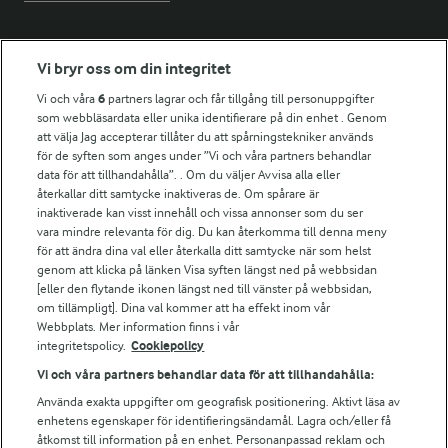
Fler Arlasajter
Vi bryr oss om din integritet
Vi och våra
6
partners lagrar och får tillgång till personuppgifter
För ägare
som webbläsardata eller unika identifierare på din enhet . Genom
att välja Jag accepterar tillåter du att spårningstekniker används
Arlas kundportal
för de syften som anges under ”Vi och våra partners behandlar
Arla.com
data för att tillhandahålla”. . Om du väljer Avvisa alla eller
Falbygdens Ost
återkallar ditt samtycke inaktiveras de. Om spårare är
inaktiverade kan visst innehåll och vissa annonser som du ser
Arla webbshop
vara mindre relevanta för dig. Du kan återkomma till denna meny
Bildbank
för att ändra dina val eller återkalla ditt samtycke när som helst
genom att klicka på länken Visa syften längst ned på webbsidan
[eller den flytande ikonen längst ned till vänster på webbsidan,
om tillämpligt]. Dina val kommer att ha effekt inom vår
Följ oss
Webbplats. Mer information finns i vår
integritetspolicy.
Cookiepolicy
Vi och våra partners behandlar data för att tillhandahålla:
Använda exakta uppgifter om geografisk positionering. Aktivt läsa av
enhetens egenskaper för identifieringsändamål. Lagra och/eller få
åtkomst till information på en enhet. Personanpassad reklam och