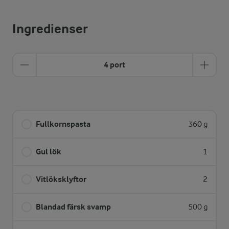
Ingredienser
4 port
Fullkornspasta
360 g
Gul lök
1
Vitlöksklyftor
2
Blandad färsk svamp
500 g