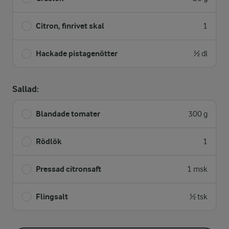
Citron, finrivet skal
1
Hackade pistagenötter
½ dl
Sallad:
Blandade tomater
300 g
Rödlök
1
Pressad citronsaft
1 msk
Flingsalt
½ tsk