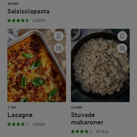
30 MIN
Salsicciapasta
(1024)
1 TIM
15 MIN
Lasagne
Stuvade
makaroner
(3556)
(2761)