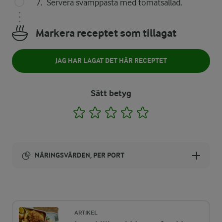
Servera svamppasta med tomatsallad.
Markera receptet som tillagat
JAG HAR LAGAT DET HÄR RECEPTET
Sätt betyg
1
2
3
4
5
NÄRINGSVÄRDEN, PER PORT
Energi:
673 kcal
ARTIKEL