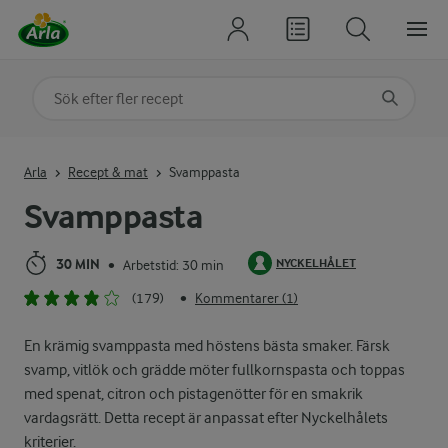
Sök på kategori eller ingrediens
Skriv in sökord för att få förslag
Arla
Recept & mat
Svamppasta
Svamppasta
30 MIN
NYCKELHÅLET
Arbetstid: 30 min
•
(179)
Kommentarer (1)
•
En krämig svamppasta med höstens bästa smaker. Färsk
svamp, vitlök och grädde möter fullkornspasta och toppas
med spenat, citron och pistagenötter för en smakrik
vardagsrätt. Detta recept är anpassat efter Nyckelhålets
kriterier.