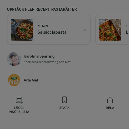
UPPTÄCK FLER RECEPT: PASTARÄTTER
30 MIN
1
Salsicciapasta
L
Karolina Sparring
Kock och receptansvarig Arla Mat
Arla Mat
LÄGG I
SPARA
DELA
INKÖPSLISTA