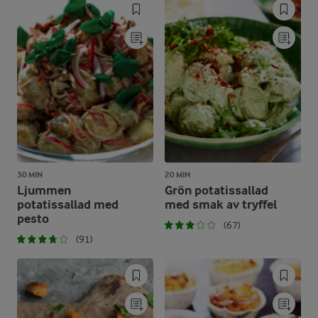
30 MIN
20 MIN
Ljummen
Grön potatissallad
potatissallad med
med smak av tryffel
pesto
(67)
(91)