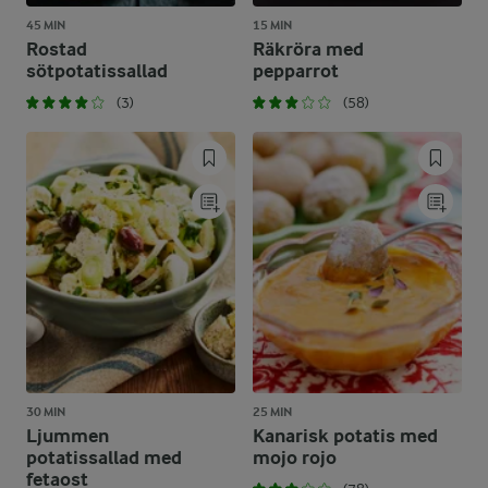
45 MIN
15 MIN
Rostad
Räkröra med
sötpotatissallad
pepparrot
(3)
(58)
30 MIN
25 MIN
Ljummen
Kanarisk potatis med
potatissallad med
mojo rojo
fetaost