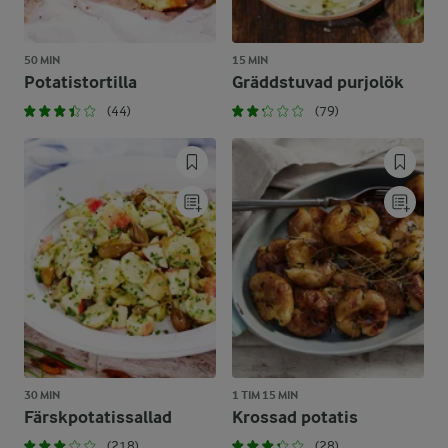
50 MIN
15 MIN
Potatistortilla
Gräddstuvad purjolök
(44)
(79)
30 MIN
1 TIM 15 MIN
Färskpotatissallad
Krossad potatis
(218)
(28)