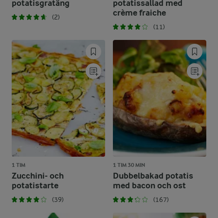
potatisgratäng
potatissallad med
crème fraiche
(2)
(11)
1 TIM
1 TIM 30 MIN
Zucchini- och
Dubbelbakad potatis
potatistarte
med bacon och ost
(39)
(167)