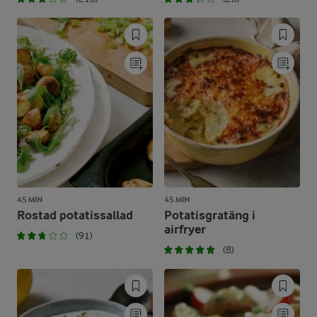
45 MIN
45 MIN
Rostad potatissallad
Potatisgratäng i
airfryer
(91)
(8)