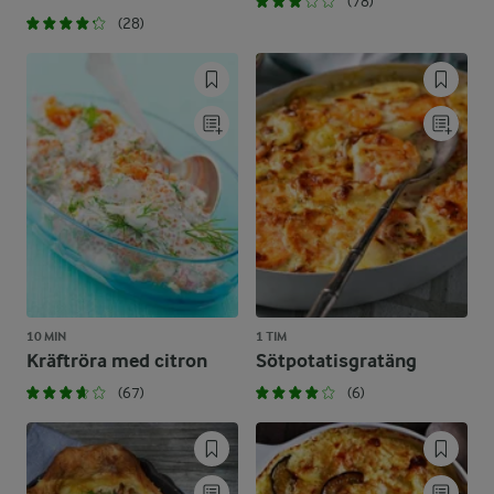
(78)
(28)
10 MIN
1 TIM
Kräftröra med citron
Sötpotatisgratäng
(67)
(6)