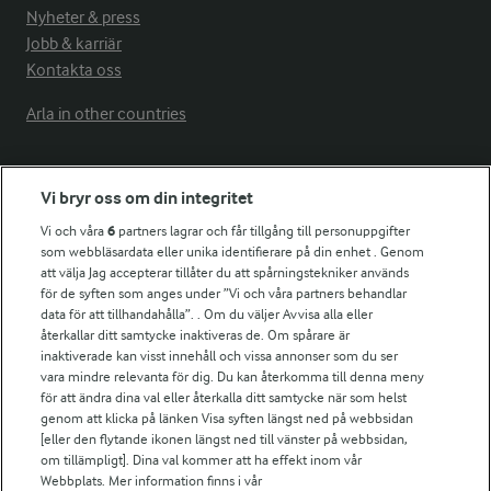
Nyheter & press
Jobb & karriär
Kontakta oss
Arla in other countries
Fler Arlasajter
Vi bryr oss om din integritet
Vi och våra
6
partners lagrar och får tillgång till personuppgifter
För ägare
som webbläsardata eller unika identifierare på din enhet . Genom
att välja Jag accepterar tillåter du att spårningstekniker används
Arlas kundportal
för de syften som anges under ”Vi och våra partners behandlar
Arla.com
data för att tillhandahålla”. . Om du väljer Avvisa alla eller
Falbygdens Ost
återkallar ditt samtycke inaktiveras de. Om spårare är
Arla webbshop
inaktiverade kan visst innehåll och vissa annonser som du ser
vara mindre relevanta för dig. Du kan återkomma till denna meny
Bildbank
för att ändra dina val eller återkalla ditt samtycke när som helst
genom att klicka på länken Visa syften längst ned på webbsidan
[eller den flytande ikonen längst ned till vänster på webbsidan,
om tillämpligt]. Dina val kommer att ha effekt inom vår
Följ oss
Webbplats. Mer information finns i vår