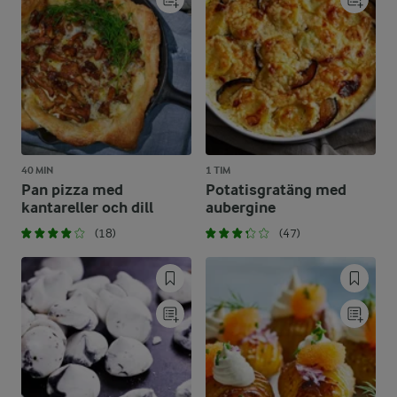
40 MIN
1 TIM
Pan pizza med
Potatisgratäng med
kantareller och dill
aubergine
(18)
(47)