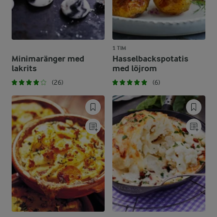
1 TIM
Minimaränger med
Hasselbackspotatis
lakrits
med löjrom
(26)
(6)