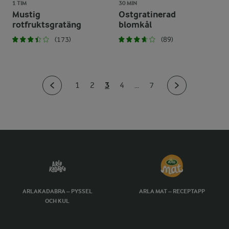
1 TIM
30 MIN
Mustig
Ostgratinerad
rotfruktsgratäng
blomkål
(173)
(89)
3
1
2
4
...
7
ARLAKADABRA – PYSSEL
ARLA MAT – RECEPTAPP
OCH KUL