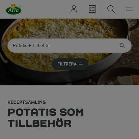
Sök på kategori eller ingrediens
Skriv in sökord för att få förslag
FILTRERA
RECEPTSAMLING
POTATIS SOM
TILLBEHÖR