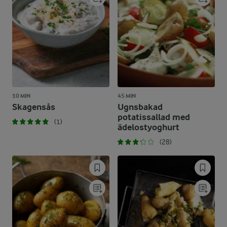
10 MIN
45 MIN
Skagensås
Ugnsbakad
potatissallad med
(1)
ädelostyoghurt
(28)