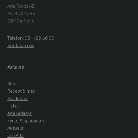
Arla Foods AB

PO BOX 4083

169 04  Solna
Telefon:
08−789 50 00
Kontakta oss
Arla.se
Start
Recept & mat
Produkter
Hälsa
Arlakadabra
Event & sponsring
Aktuellt
Om Arla