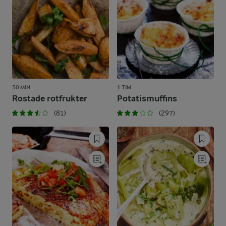
50 MIN
1 TIM
Rostade rotfrukter
Potatismuffins
(81)
(297)