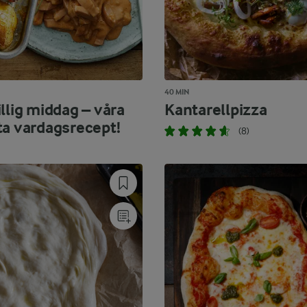
40 MIN
llig middag – våra
Kantarellpizza
ta vardagsrecept!
(8)