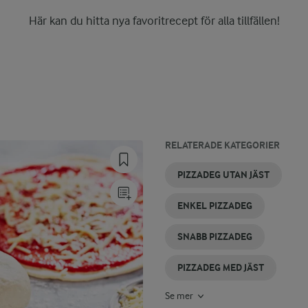
Här kan du hitta nya favoritrecept för alla tillfällen!
RELATERADE KATEGORIER
PIZZADEG
PIZZADEG
ITALIENSK
MJÖL
PIROGER
LÄTT
PIZZADEG UTAN JÄST
MED
UTAN
PIZZADEG
TILL
AV
PIZZADEG
DINKELMJÖL
BAKPULVER
PIZZADEG
PIZZADEG
ENKEL PIZZADEG
SNABB PIZZADEG
PIZZADEG MED JÄST
Se mer