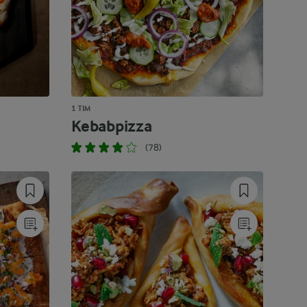
1 TIM
Kebabpizza
(78)