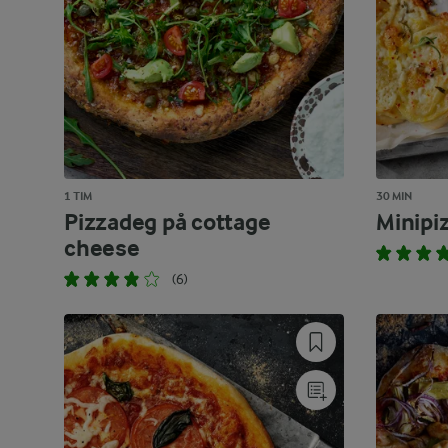
1 TIM
30 MIN
Pizzadeg på cottage
Minipi
cheese
(6)