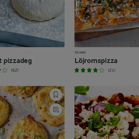
30 MIN
t pizzadeg
Löjromspizza
(62)
(21)