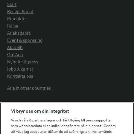
Start
Recept & mat
Produkter
Hälsa
Arlakadabra
Event & sponsring
Aktuellt
Om Arla
Nyheter & press
Jobb & karriär
Kontakta oss
Arla in other countries
Fler Arlasajter
Vi bryr oss om din integritet
Vi och våra
6
partners lagrar och får tillgång till personuppgifter
För ägare
som webbläsardata eller unika identifierare på din enhet . Genom
att välja Jag accepterar tillåter du att spårningstekniker används
Arlas kundportal