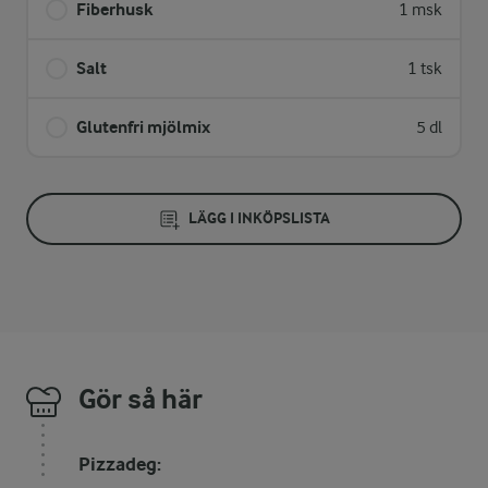
Fiberhusk
1 msk
Salt
1 tsk
Glutenfri mjölmix
5 dl
LÄGG I INKÖPSLISTA
Gör så här
Pizzadeg: