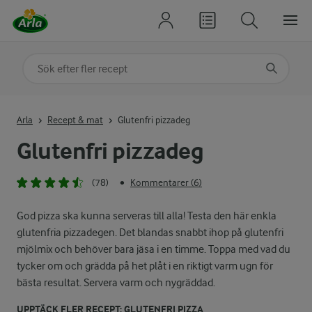
Sök på kategori eller ingrediens
Skriv in sökord för att få förslag
Arla
Recept & mat
Glutenfri pizzadeg
Glutenfri pizzadeg
(78)
Kommentarer (6)
•
God pizza ska kunna serveras till alla! Testa den här enkla
glutenfria pizzadegen. Det blandas snabbt ihop på glutenfri
mjölmix och behöver bara jäsa i en timme. Toppa med vad du
tycker om och grädda på het plåt i en riktigt varm ugn för
bästa resultat. Servera varm och nygräddad.
UPPTÄCK FLER RECEPT: GLUTENFRI PIZZA