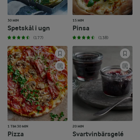
30 MIN
15 MIN
Spetskål i ugn
Pinsa
(177)
(138)
1 TIM 30 MIN
20 MIN
Pizza
Svartvinbärsgelé