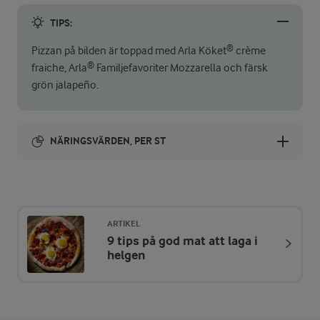
TIPS:
Pizzan på bilden är toppad med Arla Köket® crème
fraiche, Arla® Familjefavoriter Mozzarella och färsk
grön jalapeño.
NÄRINGSVÄRDEN, PER ST
Energi:
308 kcal
ARTIKEL
9 tips på god mat att laga i
ENERGIDISTRIBUTION %
NÄRINGSVÄRDEN PER ST
helgen
-
8,9 g
Fiber: