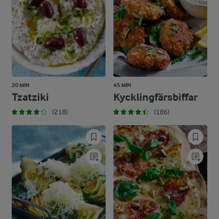
20 MIN
45 MIN
Tzatziki
Kycklingfärsbiffar
(218)
(186)