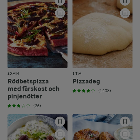
20 MIN
1 TIM
Rödbetspizza
Pizzadeg
med färskost och
(1408)
pinjenötter
(26)