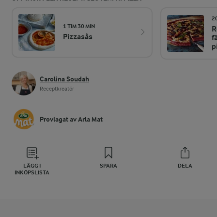
2
1 TIM 30 MIN
R
Pizzasås
f
p
Carolina Soudah
Receptkreatör
Provlagat av Arla Mat
LÄGG I
SPARA
DELA
INKÖPSLISTA