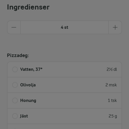
Ingredienser
4 st
Pizzadeg:
Vatten, 37°
2½ dl
Olivolja
2 msk
Honung
1 tsk
Jäst
25 g