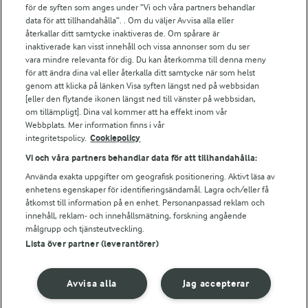
för de syften som anges under ”Vi och våra partners behandlar
Arla.com
data för att tillhandahålla”. . Om du väljer Avvisa alla eller
Falbygdens Ost
återkallar ditt samtycke inaktiveras de. Om spårare är
Arla webbshop
inaktiverade kan visst innehåll och vissa annonser som du ser
vara mindre relevanta för dig. Du kan återkomma till denna meny
Bildbank
för att ändra dina val eller återkalla ditt samtycke när som helst
genom att klicka på länken Visa syften längst ned på webbsidan
[eller den flytande ikonen längst ned till vänster på webbsidan,
om tillämpligt]. Dina val kommer att ha effekt inom vår
Följ oss
Webbplats. Mer information finns i vår
integritetspolicy.
Cookiepolicy
Vi och våra partners behandlar data för att tillhandahålla:
Använda exakta uppgifter om geografisk positionering. Aktivt läsa av
enhetens egenskaper för identifieringsändamål. Lagra och/eller få
åtkomst till information på en enhet. Personanpassad reklam och
innehåll, reklam- och innehållsmätning, forskning angående
målgrupp och tjänsteutveckling.
Lista över partner (leverantörer)
© 2026 Arla Foods
Ändra cookie-inställningar
Avvisa alla
Jag accepterar
Integritetspolicy