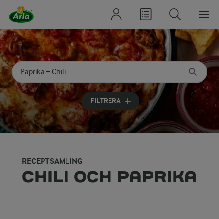
Sök på kategori eller ingrediens
Skriv in sökord för att få förslag
FILTRERA
RECEPTSAMLING
CHILI OCH PAPRIKA