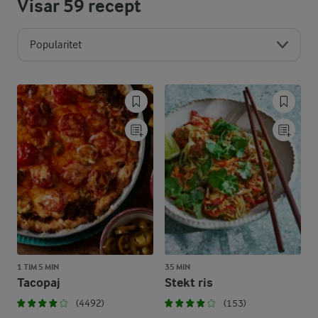
Visar
59
recept
Popularitet
1 TIM 5 MIN
35 MIN
Tacopaj
Stekt ris
(4492)
(153)