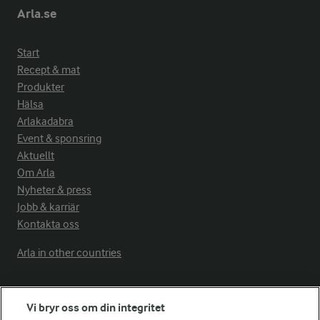
Arla.se
Start
Recept & mat
Produkter
Hälsa
Arlakadabra
Event & sponsring
Aktuellt
Om Arla
Nyheter & press
Jobb & karriär
Kontakta oss
Arla in other countries
Fler Arlasajter
Vi bryr oss om din integritet