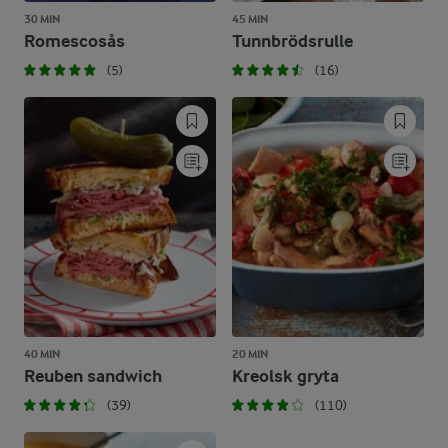
30 MIN
45 MIN
Romescosås
Tunnbrödsrulle
(5)
(16)
40 MIN
20 MIN
Reuben sandwich
Kreolsk gryta
(39)
(110)