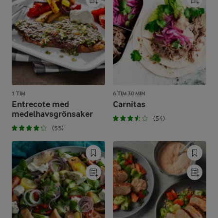
1 TIM
6 TIM 30 MIN
Entrecote med
Carnitas
medelhavsgrönsaker
(54)
(55)