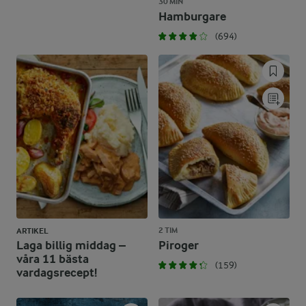
30 MIN
Hamburgare
(694)
2 TIM
ARTIKEL
Laga billig middag –
Piroger
våra 11 bästa
(159)
vardagsrecept!