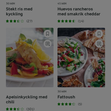
30 MIN
45 MIN
Stekt ris med
Huevos rancheros
kyckling
med smakrik cheddar
(27)
(14)
30 MIN
Apelsinkyckling med
Fattoush
chili
(5)
(301)