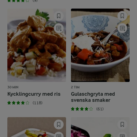
(9)
30 MIN
2 TIM
Kycklingcurry med ris
Gulaschgryta med
svenska smaker
(118)
(61)