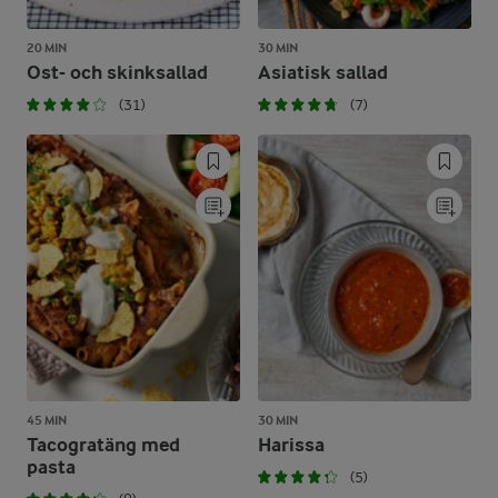
20 MIN
30 MIN
Ost- och skinksallad
Asiatisk sallad
(31)
(7)
45 MIN
30 MIN
Tacogratäng med
Harissa
pasta
(5)