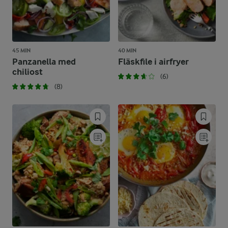
45 MIN
40 MIN
Panzanella med
Fläskfile i airfryer
chiliost
(6)
(8)