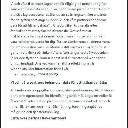
Vi och våra
6
partners lagrar och får tillgång till personuppgifter
För ägare
som webbläsardata eller unika identifierare på din enhet . Genom
att välja Jag accepterar tillåter du att spårningstekniker används
Arlas kundportal
för de syften som anges under ”Vi och våra partners behandlar
Arla.com
data för att tillhandahålla”. . Om du väljer Avvisa alla eller
Falbygdens Ost
återkallar ditt samtycke inaktiveras de. Om spårare är
Arla webbshop
inaktiverade kan visst innehåll och vissa annonser som du ser
vara mindre relevanta för dig. Du kan återkomma till denna meny
Bildbank
för att ändra dina val eller återkalla ditt samtycke när som helst
genom att klicka på länken Visa syften längst ned på webbsidan
[eller den flytande ikonen längst ned till vänster på webbsidan,
om tillämpligt]. Dina val kommer att ha effekt inom vår
Följ oss
Webbplats. Mer information finns i vår
integritetspolicy.
Cookiepolicy
Vi och våra partners behandlar data för att tillhandahålla:
Använda exakta uppgifter om geografisk positionering. Aktivt läsa av
enhetens egenskaper för identifieringsändamål. Lagra och/eller få
åtkomst till information på en enhet. Personanpassad reklam och
innehåll, reklam- och innehållsmätning, forskning angående
målgrupp och tjänsteutveckling.
Lista över partner (leverantörer)
© 2026 Arla Foods
Ändra cookie-inställningar