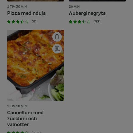
1 TIM 30 MIN
20 MIN
Pizza med nduja
Auberginegryta
(5)
(93)
1 TIM 10 MIN
Cannelloni med
zucchini och
valnötter