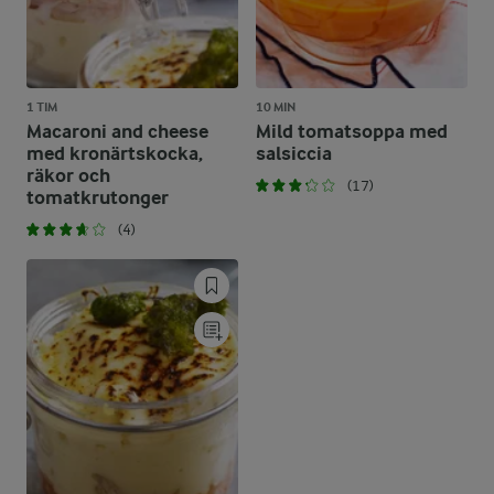
1 TIM
10 MIN
Macaroni and cheese
Mild tomatsoppa med
med kronärtskocka,
salsiccia
räkor och
(17)
tomatkrutonger
(4)