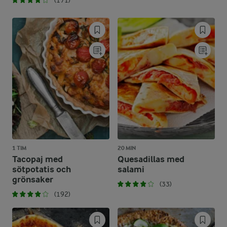
(171)
1 TIM
20 MIN
Tacopaj med
Quesadillas med
sötpotatis och
salami
grönsaker
(33)
(192)