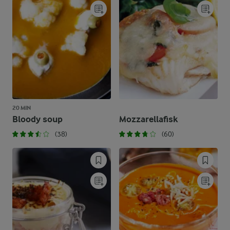
20 MIN
Bloody soup
Mozzarellafisk
(38)
(60)