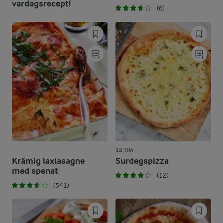
vardagsrecept!
(6)
12 TIM
Krämig laxlasagne
Surdegspizza
med spenat
(12)
(541)