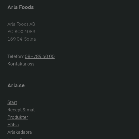
Arla Foods
Arla Foods AB

PO BOX 4083

169 04  Solna
Telefon:
08−789 50 00
Kontakta oss
Arla.se
Start
Recept & mat
Produkter
Hälsa
Arlakadabra