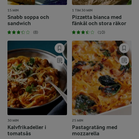
15 MIN
1 TIM 30 MIN
Snabb soppa och
Pizzetta bianca med
sandwich
fänkål och stora räkor
(8)
(10)
30 MIN
25 MIN
Kalvfrikadeller i
Pastagratäng med
tomatsås
mozzarella