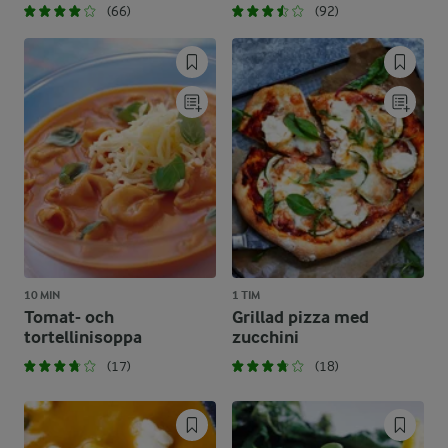
(66)
(92)
10 MIN
1 TIM
Tomat- och
Grillad pizza med
tortellinisoppa
zucchini
(17)
(18)