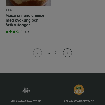
1 TIM
Macaroni and cheese
med kyckling och
örtkrutonger
(7)
1
2
ARLAKADABRA – PYSSEL
ARLA MAT – RECEPTAPP