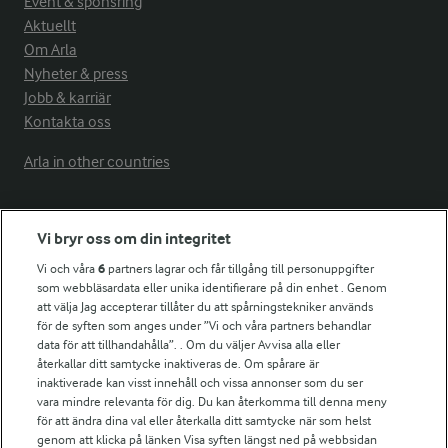
Event & sponsring
Aktuellt
Om Arla
Nyheter & press
Jobb & karriär
Kontakta oss
Arla in other countries
Fler Arlasajter
Vi bryr oss om din integritet
Vi och våra
6
partners lagrar och får tillgång till personuppgifter
För ägare
som webbläsardata eller unika identifierare på din enhet . Genom
att välja Jag accepterar tillåter du att spårningstekniker används
Arlas kundportal
för de syften som anges under ”Vi och våra partners behandlar
Arla.com
data för att tillhandahålla”. . Om du väljer Avvisa alla eller
Falbygdens Ost
återkallar ditt samtycke inaktiveras de. Om spårare är
Arla webbshop
inaktiverade kan visst innehåll och vissa annonser som du ser
vara mindre relevanta för dig. Du kan återkomma till denna meny
Bildbank
för att ändra dina val eller återkalla ditt samtycke när som helst
genom att klicka på länken Visa syften längst ned på webbsidan