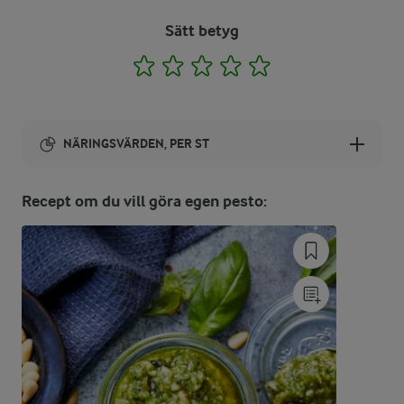
Sätt betyg
1
2
3
4
5
NÄRINGSVÄRDEN, PER ST
Energi:
Recept om du vill göra egen pesto:
1596 kcal
ENERGIDISTRIBUTION %
NÄRINGSVÄRDEN PER ST
-
8,9 g
Fiber:
19,5 %
76,7 g
Protein: