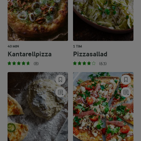
40 MIN
1 TIM
Kantarellpizza
Pizzasallad
(8)
(63)