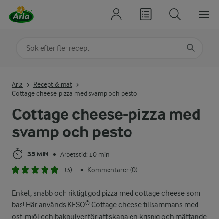
Sök på kategori eller ingrediens
Skriv in sökord för att få förslag
Arla
Recept & mat
Cottage cheese-pizza med svamp och pesto
Cottage cheese-pizza med
svamp och pesto
35 MIN
Arbetstid: 10 min
•
(3)
Kommentarer (0)
•
Enkel, snabb och riktigt god pizza med cottage cheese som
bas! Här används KESO® Cottage cheese tillsammans med
ost, mjöl och bakpulver för att skapa en krispig och mättande