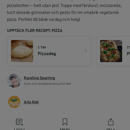
pizzabotten – helt utan jäst. Toppa med färskost, mozzarella,
tunt skivade grönsaker och pesto för en smakrik vegetarisk
pizza. Perfekt till både vardag och helg!
UPPTÄCK FLER RECEPT: PIZZA
1 TIM
1
Pizzadeg
P
Karolina Sparring
Kock och receptansvarig Arla Mat
Arla Mat
LÄGG I
SPARA
DELA