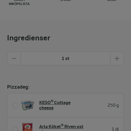
INKÖPSLISTA
Ingredienser
1 st
Pizzadeg:
KESO® Cottage
250 g
cheese
Arla Köket® Riven ost
1 dl