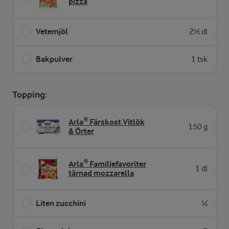
pizza
Vetemjöl
2½ dl
Bakpulver
1 tsk
Topping:
Arla® Färskost Vitlök
150 g
& Örter
Arla® Familjefavoriter
1 dl
tärnad mozzarella
Liten zucchini
¼