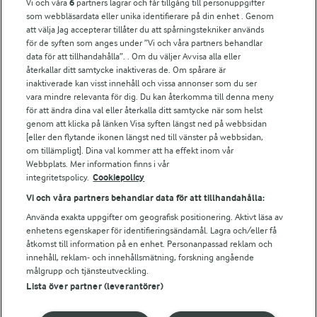
Vi och våra
6
partners lagrar och får tillgång till personuppgifter
För ägare
som webbläsardata eller unika identifierare på din enhet . Genom
att välja Jag accepterar tillåter du att spårningstekniker används
Arlas kundportal
för de syften som anges under ”Vi och våra partners behandlar
Arla.com
data för att tillhandahålla”. . Om du väljer Avvisa alla eller
Falbygdens Ost
återkallar ditt samtycke inaktiveras de. Om spårare är
Arla webbshop
inaktiverade kan visst innehåll och vissa annonser som du ser
vara mindre relevanta för dig. Du kan återkomma till denna meny
Bildbank
för att ändra dina val eller återkalla ditt samtycke när som helst
genom att klicka på länken Visa syften längst ned på webbsidan
[eller den flytande ikonen längst ned till vänster på webbsidan,
om tillämpligt]. Dina val kommer att ha effekt inom vår
Följ oss
Webbplats. Mer information finns i vår
integritetspolicy.
Cookiepolicy
Vi och våra partners behandlar data för att tillhandahålla:
Använda exakta uppgifter om geografisk positionering. Aktivt läsa av
enhetens egenskaper för identifieringsändamål. Lagra och/eller få
åtkomst till information på en enhet. Personanpassad reklam och
innehåll, reklam- och innehållsmätning, forskning angående
målgrupp och tjänsteutveckling.
Lista över partner (leverantörer)
© 2026 Arla Foods
Ändra cookie-inställningar