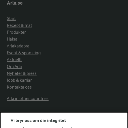
Arla.se
Start
Recept & mat
Produkter
Hälsa
Arlakadabra
Event & sponsring
Aktuellt
Om Arla
Nyheter & press
Jobb & karriär
Kontakta oss
Arla in other countries
Fler Arlasajter
Vi bryr oss om din integritet