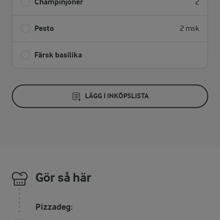
Champinjoner
2
Pesto
2 msk
Färsk basilika
LÄGG I INKÖPSLISTA
Gör så här
Pizzadeg: