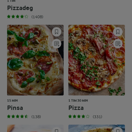
1 TIM
Pizzadeg
(1408)
15 MIN
1 TIM 30 MIN
Pinsa
Pizza
(138)
(331)