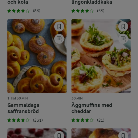
och kola
lingonkladdkaka
(86)
(55)
1 TIM 30 MIN
30 MIN
Gammaldags
Äggmuffins med
saffransbröd
cheddar
(231)
(21)