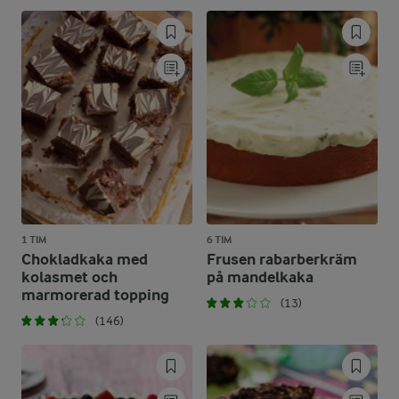
1 TIM
6 TIM
Chokladkaka med
Frusen rabarberkräm
kolasmet och
på mandelkaka
marmorerad topping
(13)
(146)