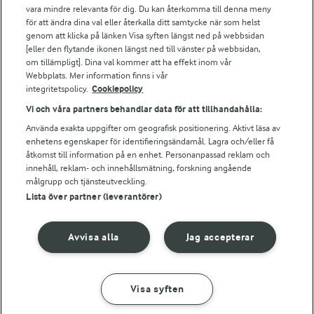
vara mindre relevanta för dig. Du kan återkomma till denna meny
Bildbank
för att ändra dina val eller återkalla ditt samtycke när som helst
genom att klicka på länken Visa syften längst ned på webbsidan
[eller den flytande ikonen längst ned till vänster på webbsidan,
om tillämpligt]. Dina val kommer att ha effekt inom vår
Följ oss
Webbplats. Mer information finns i vår
integritetspolicy.
Cookiepolicy
Vi och våra partners behandlar data för att tillhandahålla:
Använda exakta uppgifter om geografisk positionering. Aktivt läsa av
enhetens egenskaper för identifieringsändamål. Lagra och/eller få
åtkomst till information på en enhet. Personanpassad reklam och
innehåll, reklam- och innehållsmätning, forskning angående
målgrupp och tjänsteutveckling.
Lista över partner (leverantörer)
© 2026 Arla Foods
Ändra cookie-inställningar
Avvisa alla
Jag accepterar
Integritetspolicy
Om cookies
Visa syften