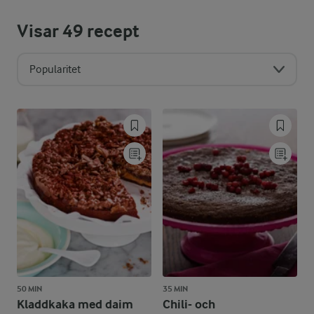
Visar
49
recept
Popularitet
50 MIN
35 MIN
Kladdkaka med daim
Chili- och