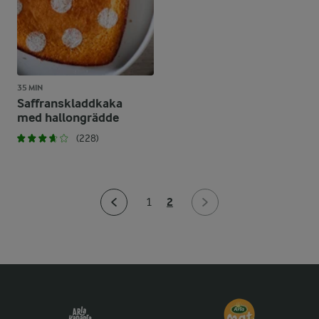
35 MIN
Saffranskladdkaka
med hallongrädde
(228)
2
1