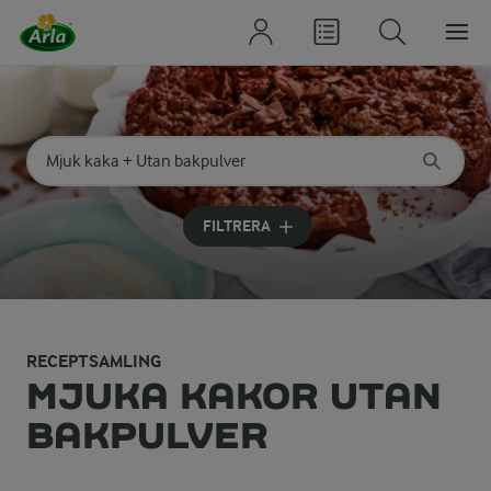
Sök på kategori eller ingrediens
Skriv in sökord för att få förslag
FILTRERA
RECEPTSAMLING
MJUKA KAKOR UTAN
BAKPULVER