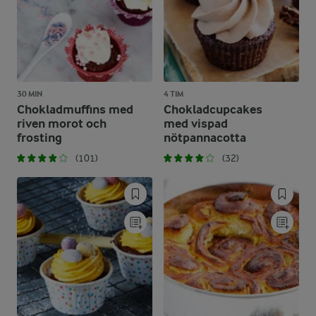
30 MIN
4 TIM
Chokladmuffins med
Chokladcupcakes
riven morot och
med vispad
frosting
nötpannacotta
(101)
(32)