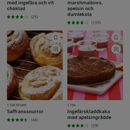
med ingefära och vit
marshmallows,
choklad
apelsin och
dumlekola
(25)
(159)
1 TIM 30 MIN
1 TIM
Saffranssnurror
Ingefärskladdkaka
med apelsingrädde
(46)
(29)