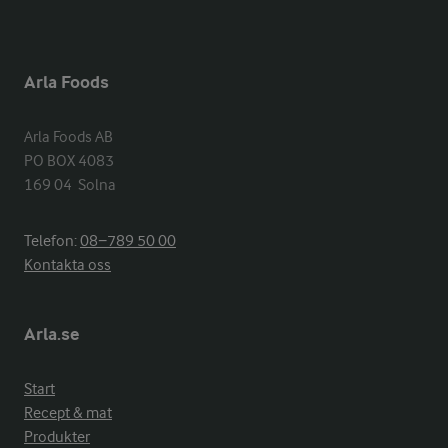
Arla Foods
Arla Foods AB

PO BOX 4083

169 04  Solna
Telefon:
08−789 50 00
Kontakta oss
Arla.se
Start
Recept & mat
Produkter