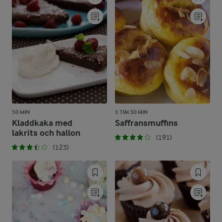
50 MIN
1 TIM 30 MIN
Kladdkaka med
Saffransmuffins
lakrits och hallon
(191)
(123)