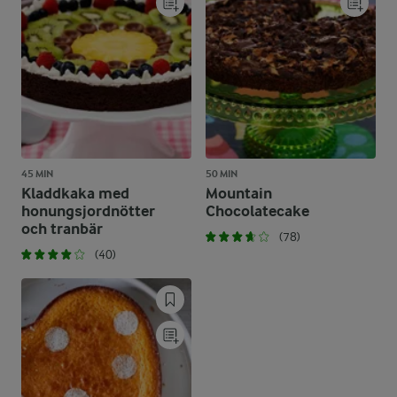
45 MIN
50 MIN
Kladdkaka med
Mountain
honungsjordnötter
Chocolatecake
och tranbär
(78)
(40)