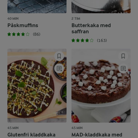
40 MIN
2 TIM
Påskmuffins
Butterkaka med
saffran
(86)
(163)
45 MIN
45 MIN
Glutenfri kladdkaka
MAD-kladdkaka med