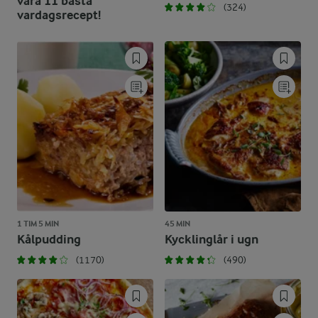
våra 11 bästa
(324)
vardagsrecept!
1 TIM 5 MIN
45 MIN
Kålpudding
Kycklinglår i ugn
(1170)
(490)