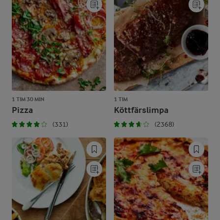
1 TIM 30 MIN
1 TIM
Pizza
Köttfärslimpa
(331)
(2368)