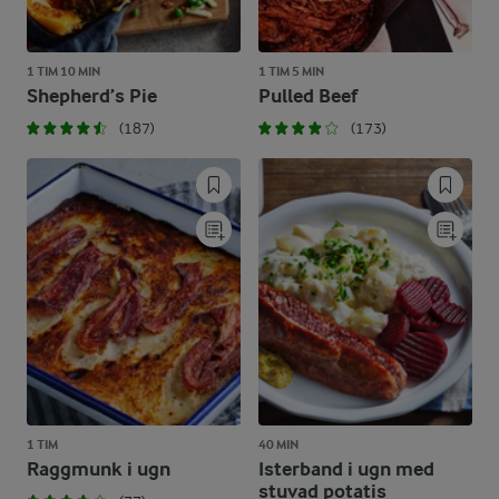
1 TIM 10 MIN
1 TIM 5 MIN
Shepherd’s Pie
Pulled Beef
(187)
(173)
1 TIM
40 MIN
Raggmunk i ugn
Isterband i ugn med
stuvad potatis