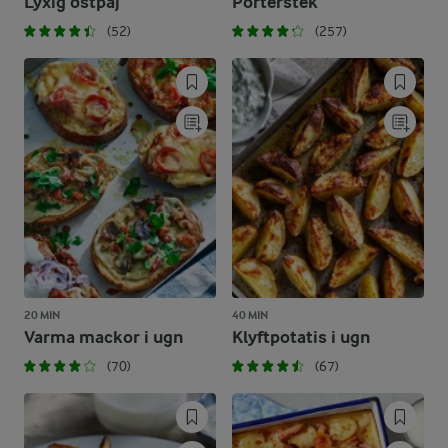
Lyxig ostpaj
Porterstek
(52)
(257)
20 MIN
40 MIN
Varma mackor i ugn
Klyftpotatis i ugn
(70)
(67)