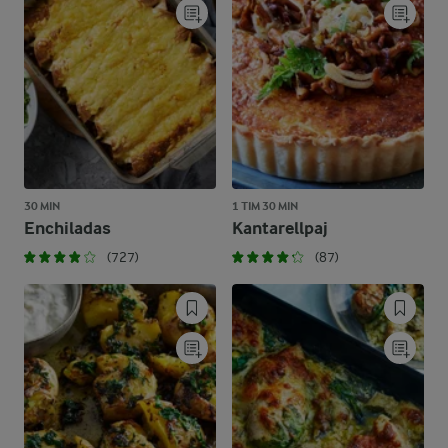
30 MIN
1 TIM 30 MIN
Enchiladas
Kantarellpaj
(727)
(87)