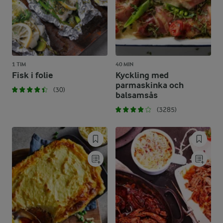
1 TIM
40 MIN
Fisk i folie
Kyckling med
parmaskinka och
(30)
balsamsås
(3285)