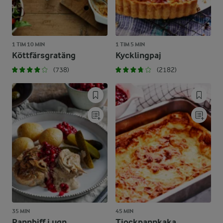
1 TIM 10 MIN
1 TIM 5 MIN
Köttfärsgratäng
Kycklingpaj
(738)
(2182)
35 MIN
45 MIN
Pannbiff i ugn
Tjockpannkaka