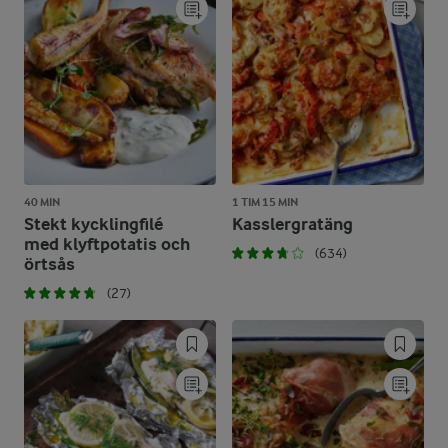
40 MIN
1 TIM 15 MIN
Stekt kycklingfilé
Kasslergratäng
med klyftpotatis och
(634)
örtsås
(27)