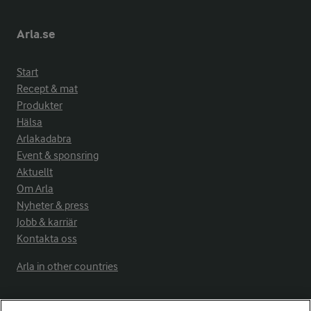
Arla.se
Start
Recept & mat
Produkter
Hälsa
Arlakadabra
Event & sponsring
Aktuellt
Om Arla
Nyheter & press
Jobb & karriär
Kontakta oss
Arla in other countries