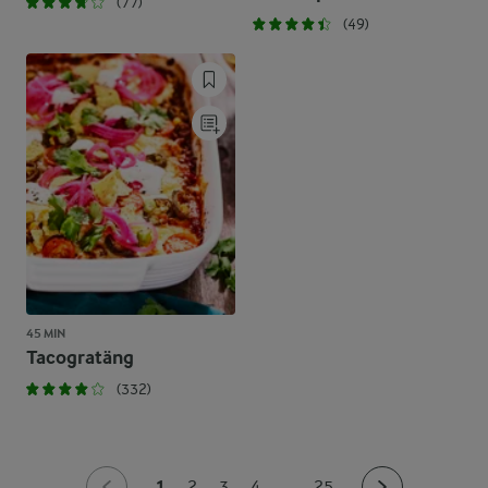
(77)
(49)
45 MIN
Tacogratäng
(332)
1
2
3
4
...
25