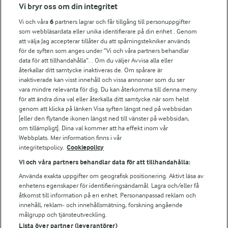
Fler Arlasajter
Vi bryr oss om din integritet
Vi och våra
6
partners lagrar och får tillgång till personuppgifter
För ägare
som webbläsardata eller unika identifierare på din enhet . Genom
att välja Jag accepterar tillåter du att spårningstekniker används
Arlas kundportal
för de syften som anges under ”Vi och våra partners behandlar
Arla.com
data för att tillhandahålla”. . Om du väljer Avvisa alla eller
Falbygdens Ost
återkallar ditt samtycke inaktiveras de. Om spårare är
Arla webbshop
inaktiverade kan visst innehåll och vissa annonser som du ser
vara mindre relevanta för dig. Du kan återkomma till denna meny
Bildbank
för att ändra dina val eller återkalla ditt samtycke när som helst
genom att klicka på länken Visa syften längst ned på webbsidan
[eller den flytande ikonen längst ned till vänster på webbsidan,
om tillämpligt]. Dina val kommer att ha effekt inom vår
Följ oss
Webbplats. Mer information finns i vår
integritetspolicy.
Cookiepolicy
Vi och våra partners behandlar data för att tillhandahålla:
Använda exakta uppgifter om geografisk positionering. Aktivt läsa av
enhetens egenskaper för identifieringsändamål. Lagra och/eller få
åtkomst till information på en enhet. Personanpassad reklam och
innehåll, reklam- och innehållsmätning, forskning angående
målgrupp och tjänsteutveckling.
Lista över partner (leverantörer)
© 2026 Arla Foods