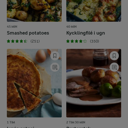
45 MIN
40 MIN
Smashed potatoes
Kycklingfilé i ugn
(251)
(350)
1 TIM
2 TIM 30 MIN