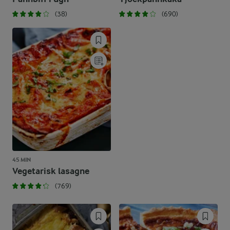
(38)
(690)
45 MIN
Vegetarisk lasagne
(769)