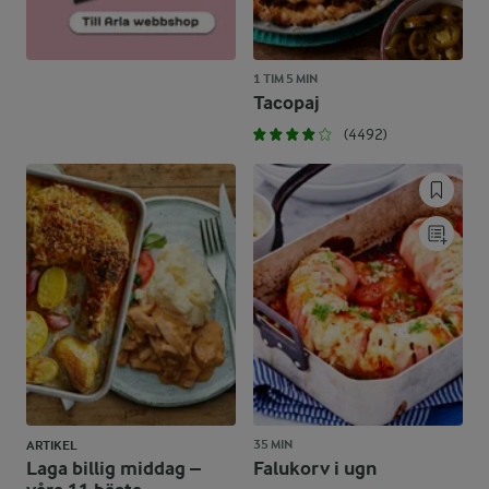
1 TIM 5 MIN
Tacopaj
(4492)
35 MIN
ARTIKEL
Laga billig middag –
Falukorv i ugn