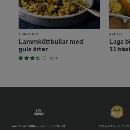
1 TIM 30 MIN
ARTIKEL
Lammköttbullar med
Laga bi
gula ärter
11 bäs
(19)
ARLAKADABRA – PYSSEL OCH KUL
ARLA MAT – RECEP