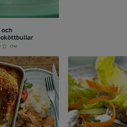
 och
oköttbullar
(74)