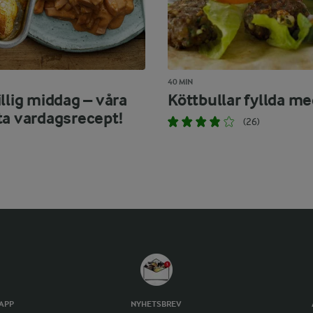
40 MIN
llig middag – våra
Köttbullar fyllda me
ta vardagsrecept!
(26)
TAPP
NYHETSBREV