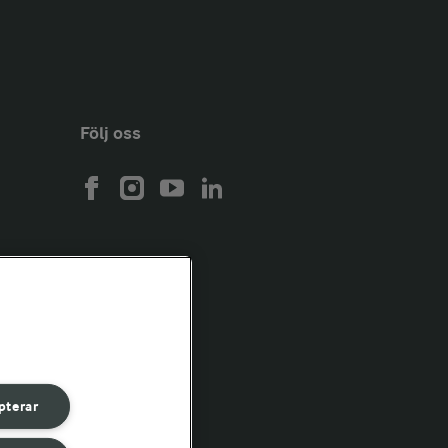
Följ oss
pterar