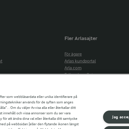
Fler Arlasajter
För ägare
at
Arlas kundportal
Arla.com
Falbygdens Ost
Arla webbshop
nsring
Bildbank
ifter som webbläsardata eller unika identifierare på
pårningstekniker används för de syften som anges
la”. . Om du väljer Avvisa alla eller återkallar ditt
ress
st innehåll och vissa annonser som du ser vara
är
Jag acce
ör att ändra dina val eller återkalla ditt samtycke
s
 ned på webbsidan [eller den flytande ikonen längst