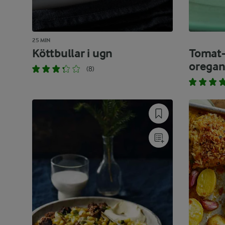
25 MIN
Köttbullar i ugn
Tomat-
oregan
(8)