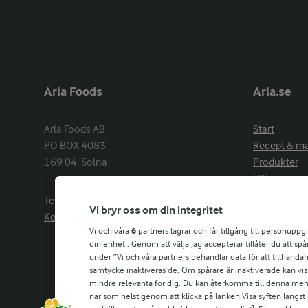
Arla Foods
Arla.se
Arla Foods AB

Start
PO BOX 4083

Recept & m
169 04  Solna
Produkter
Hälsa
Arlakadabra
Telefon:
08−789 50 00
Vi bryr oss om din integritet
Event & spo
Kontakta oss
Aktuellt
Vi och våra
6
partners lagrar och får tillgång till personuppg
din enhet . Genom att välja Jag accepterar tillåter du att s
Om Arla
under ”Vi och våra partners behandlar data för att tillhandahål
Nyheter & p
samtycke inaktiveras de. Om spårare är inaktiverade kan vis
Jobb & karri
mindre relevanta för dig. Du kan återkomma till denna meny f
Kontakta os
när som helst genom att klicka på länken Visa syften längst