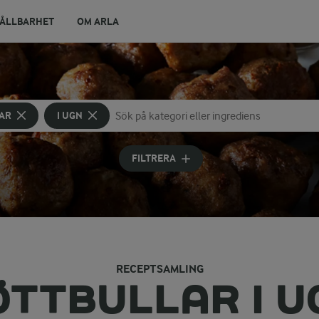
ÅLLBARHET
OM ARLA
AR
I UGN
Sök på kategori eller ingrediens
Skriv in sökord för att få förslag
FILTRERA
RECEPTSAMLING
ÖTTBULLAR I U