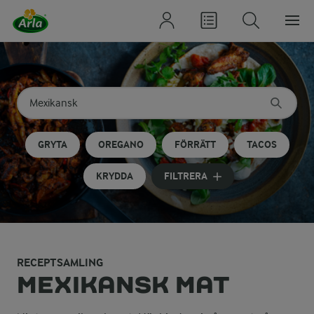
Sök på kategori eller ingrediens
Skriv in sökord för att få förslag
GRYTA
OREGANO
FÖRRÄTT
TACOS
KRYDDA
FILTRERA
RECEPTSAMLING
MEXIKANSK MAT