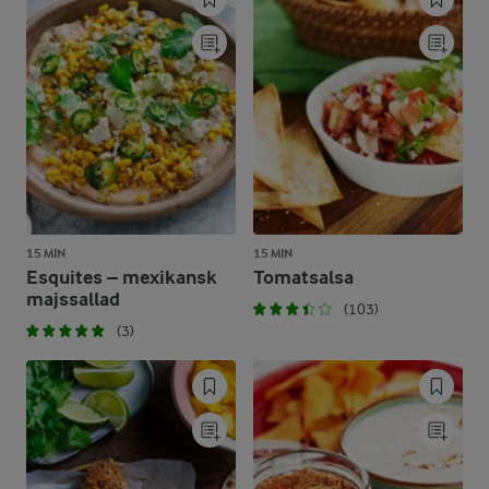
15 MIN
15 MIN
Esquites – mexikansk
Tomatsalsa
majssallad
(103)
(3)