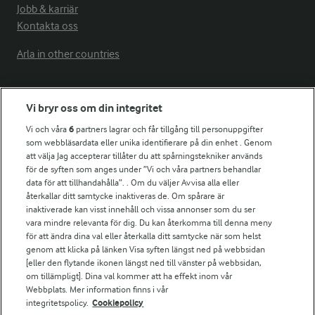
Jobb & karriär
Kontakta oss
Arla in other countries
Fler Arlasajter
Vi bryr oss om din integritet
Vi och våra
6
partners lagrar och får tillgång till personuppgifter
För ägare
som webbläsardata eller unika identifierare på din enhet . Genom
att välja Jag accepterar tillåter du att spårningstekniker används
Arlas kundportal
för de syften som anges under ”Vi och våra partners behandlar
Arla.com
data för att tillhandahålla”. . Om du väljer Avvisa alla eller
Falbygdens Ost
återkallar ditt samtycke inaktiveras de. Om spårare är
Arla webbshop
inaktiverade kan visst innehåll och vissa annonser som du ser
vara mindre relevanta för dig. Du kan återkomma till denna meny
Bildbank
för att ändra dina val eller återkalla ditt samtycke när som helst
genom att klicka på länken Visa syften längst ned på webbsidan
[eller den flytande ikonen längst ned till vänster på webbsidan,
om tillämpligt]. Dina val kommer att ha effekt inom vår
Följ oss
Webbplats. Mer information finns i vår
integritetspolicy.
Cookiepolicy