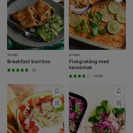
30 MIN
40 MIN
Breakfast burritos
Fiskgratäng med
tacosmak
(2)
(408)