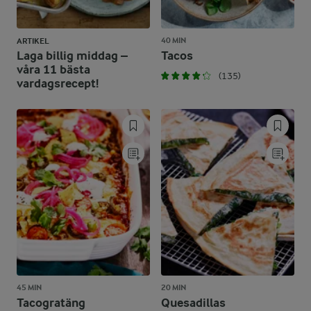
40 MIN
ARTIKEL
Laga billig middag –
Tacos
våra 11 bästa
(135)
vardagsrecept!
45 MIN
20 MIN
Tacogratäng
Quesadillas