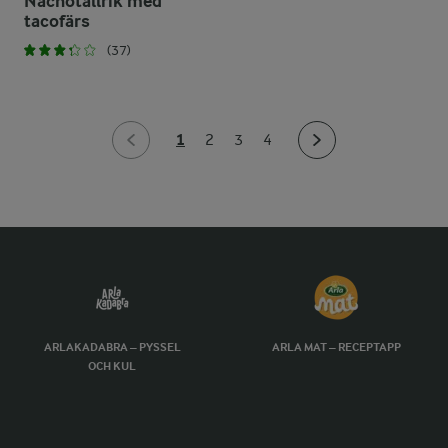
Nachotallrik med
tacofärs
(37)
1
2
3
4
ARLAKADABRA – PYSSEL
ARLA MAT – RECEPTAPP
OCH KUL