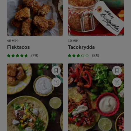
40 MIN
10 MIN
Fisktacos
Tacokrydda
(29)
(85)