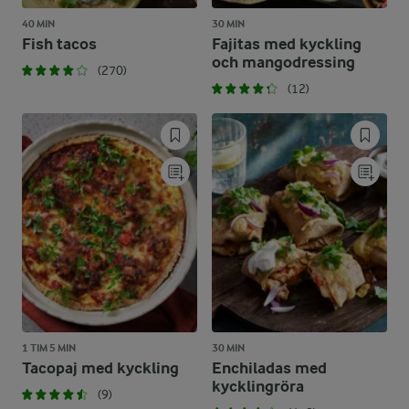
40 MIN
30 MIN
Fish tacos
Fajitas med kyckling
och mangodressing
(270)
(12)
1 TIM 5 MIN
30 MIN
Tacopaj med kyckling
Enchiladas med
kycklingröra
(9)