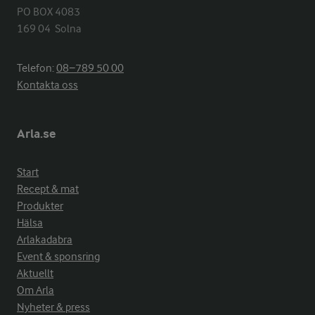
PO BOX 4083

169 04  Solna
Telefon:
08−789 50 00
Kontakta oss
Arla.se
Start
Recept & mat
Produkter
Hälsa
Arlakadabra
Event & sponsring
Aktuellt
Om Arla
Nyheter & press