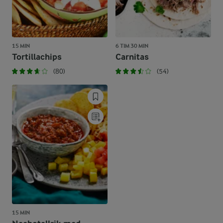
15 MIN
6 TIM 30 MIN
Tortillachips
Carnitas
(80)
(54)
15 MIN