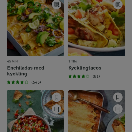
45 MIN
1 TIM
Enchiladas med
Kycklingtacos
kyckling
(81)
(643)