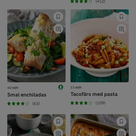
(412)
15 MIN
40 MIN
Tacofärs med pasta
Smal enchiladas
(109)
(63)