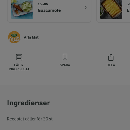
15 MIN
3
Guacamole
E
Arla Mat
LÄGG I
SPARA
DELA
INKÖPSLISTA
Ingredienser
Receptet gäller för 30 st