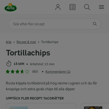
Sök på kategori eller ingrediens
Skriv in sökord för att få förslag
Arla
Recept & mat
Tortillachips
Tortillachips
15 MIN
Arbetstid: 15 min
•
(80)
Kommentarer (1)
•
Rosta klippta tortillabröd på hög värme i ugnen och du får
knapriga och extra goda chips till alla dipper
UPPTÄCK FLER RECEPT: TACORÄTTER