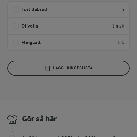
Tortillabröd
4
Olivolja
1 msk
Flingsalt
1 tsk
LÄGG I INKÖPSLISTA
Gör så här