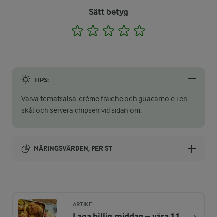
Sätt betyg
1
2
3
4
5
TIPS:
Varva tomatsalsa, crème fraiche och guacamole i en
skål och servera chipsen vid sidan om.
NÄRINGSVÄRDEN, PER ST
Energi:
20 kcal
ARTIKEL
Laga billig middag – våra 11