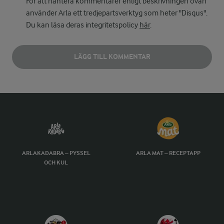
För att hantera kommentarer enligt beskrivningen ovan
använder Arla ett tredjepartsverktyg som heter "Disqus".
Du kan läsa deras integritetspolicy
här
.
LÄGG TILL KOMMENTAR
ARLAKADABRA – PYSSEL
ARLA MAT – RECEPTAPP
OCH KUL