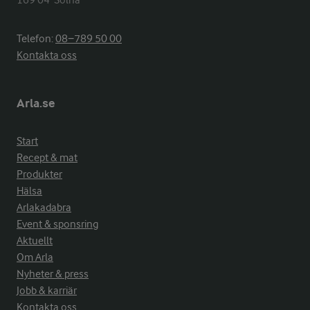
169 04  Solna
Telefon:
08−789 50 00
Kontakta oss
Arla.se
Start
Recept & mat
Produkter
Hälsa
Arlakadabra
Event & sponsring
Aktuellt
Om Arla
Nyheter & press
Jobb & karriär
Kontakta oss