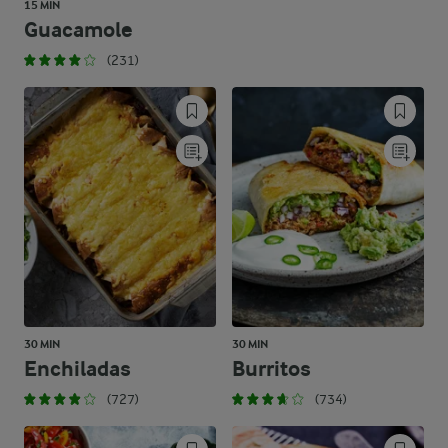
15 MIN
Guacamole
(231)
30 MIN
30 MIN
Enchiladas
Burritos
(727)
(734)