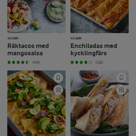
40 MIN
45 MIN
Räktacos med
Enchiladas med
mangosalsa
kycklingfärs
(44)
(16)