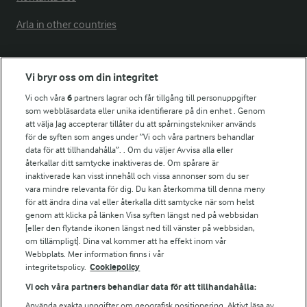
Arla in other countries
Fler Arlasajter
Vi bryr oss om din integritet
Vi och våra
6
partners lagrar och får tillgång till personuppgifter
För ägare
som webbläsardata eller unika identifierare på din enhet . Genom
att välja Jag accepterar tillåter du att spårningstekniker används
Arlas kundportal
för de syften som anges under ”Vi och våra partners behandlar
Arla.com
data för att tillhandahålla”. . Om du väljer Avvisa alla eller
Falbygdens Ost
återkallar ditt samtycke inaktiveras de. Om spårare är
Arla webbshop
inaktiverade kan visst innehåll och vissa annonser som du ser
vara mindre relevanta för dig. Du kan återkomma till denna meny
Bildbank
för att ändra dina val eller återkalla ditt samtycke när som helst
genom att klicka på länken Visa syften längst ned på webbsidan
[eller den flytande ikonen längst ned till vänster på webbsidan,
om tillämpligt]. Dina val kommer att ha effekt inom vår
Följ oss
Webbplats. Mer information finns i vår
integritetspolicy.
Cookiepolicy
Vi och våra partners behandlar data för att tillhandahålla:
Använda exakta uppgifter om geografisk positionering. Aktivt läsa av