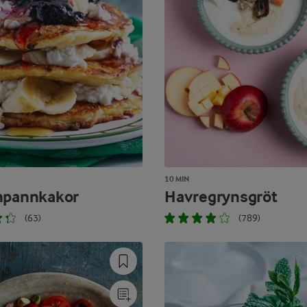
10 MIN
npannkakor
Havregrynsgröt
(63)
(789)