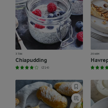
3 TIM
20 MIN
Chiapudding
Havre
(214)