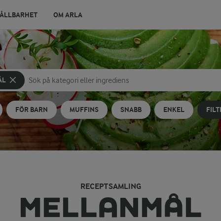
ÅLLBARHET
OM ARLA
ÅL
Sök på kategori eller ingrediens
Skriv in sökord för att få förslag
FÖR BARN
MUFFINS
SNABB
ENKEL
FIL
RECEPTSAMLING
MELLANMÅL