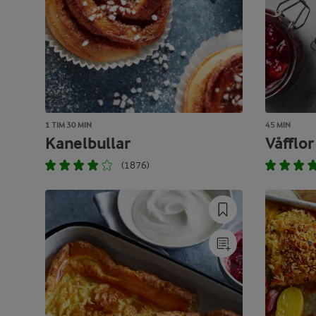
1 TIM 30 MIN
45 MIN
Kanelbullar
Våfflor
(1876)