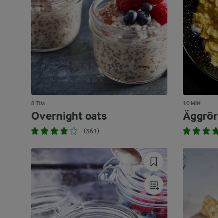
8 TIM
10 MIN
Overnight oats
Äggrör
(361)