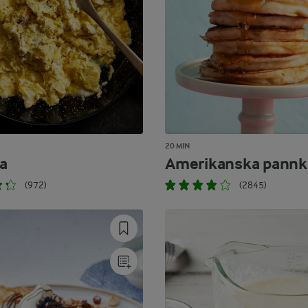
20 MIN
a
Amerikanska pannk
(972)
(2845)