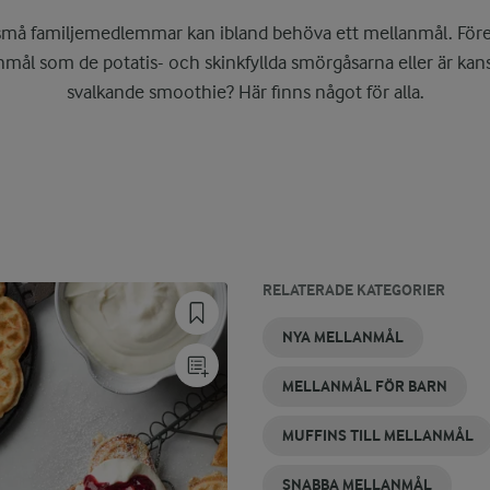
små familjemedlemmar kan ibland behöva ett mellanmål. Före
ål som de potatis- och skinkfyllda smörgåsarna eller är kans
svalkande smoothie? Här finns något för alla.
RELATERADE KATEGORIER
KALORISNÅLA
GLUTENFRIA
ENKELT
MELLANMÅL
MELLANMÅL
MELLANMÅL
NYA MELLANMÅL
MELLANMÅL
MELLANMÅL
MELLANMÅL
MED BANAN
UTAN
MED KVARG
SOCKER
MELLANMÅL FÖR BARN
MUFFINS TILL MELLANMÅL
SNABBA MELLANMÅL