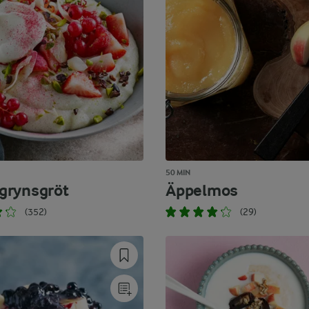
50 MIN
grynsgröt
Äppelmos
(352)
(29)