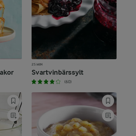
25 MIN
akor
Svartvinbärssylt
(60)