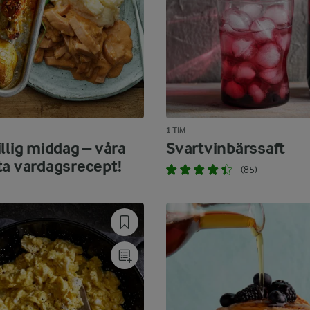
1 TIM
llig middag – våra
Svartvinbärssaft
ta vardagsrecept!
(85)