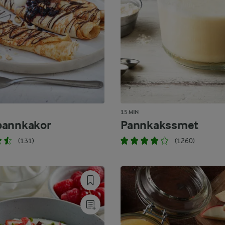
15 MIN
pannkakor
Pannkakssmet
(131)
(1260)