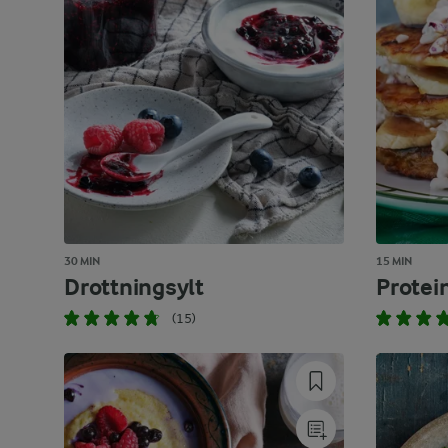
30 MIN
15 MIN
Drottningsylt
Protei
(15)