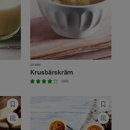
20 MIN
Krusbärskräm
(99)