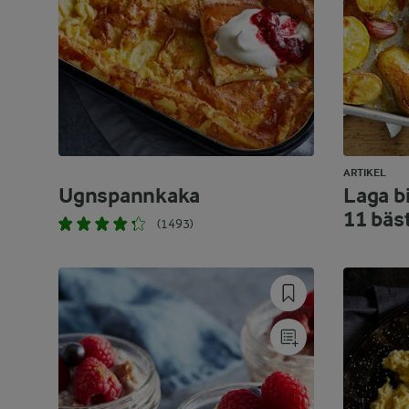
ARTIKEL
Ugnspannkaka
Laga bi
11 bäs
(1493)