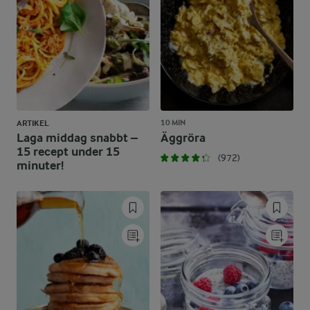
10 MIN
ARTIKEL
Laga middag snabbt –
Äggröra
15 recept under 15
(972)
minuter!