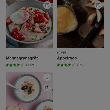
50 MIN
Mannagrynsgröt
Äppelmos
(352)
(29)