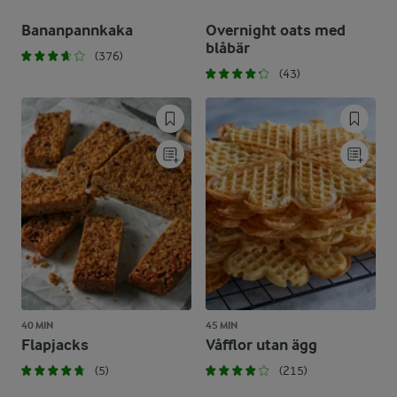
Bananpannkaka
Overnight oats med
blåbär
(376)
(43)
40 MIN
45 MIN
Flapjacks
Våfflor utan ägg
(5)
(215)