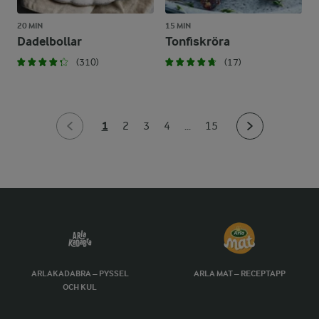
20 MIN
15 MIN
Dadelbollar
Tonfiskröra
(310)
(17)
1
2
3
4
...
15
ARLAKADABRA – PYSSEL
ARLA MAT – RECEPTAPP
OCH KUL