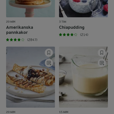
20 MIN
3 TIM
Amerikanska
Chiapudding
pannkakor
(214)
(2847)
20 MIN
15 MIN