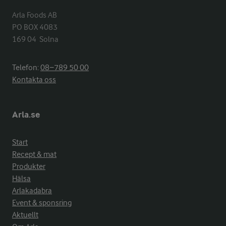
Arla Foods AB

PO BOX 4083

169 04  Solna
Telefon:
08−789 50 00
Kontakta oss
Arla.se
Start
Recept & mat
Produkter
Hälsa
Arlakadabra
Event & sponsring
Aktuellt