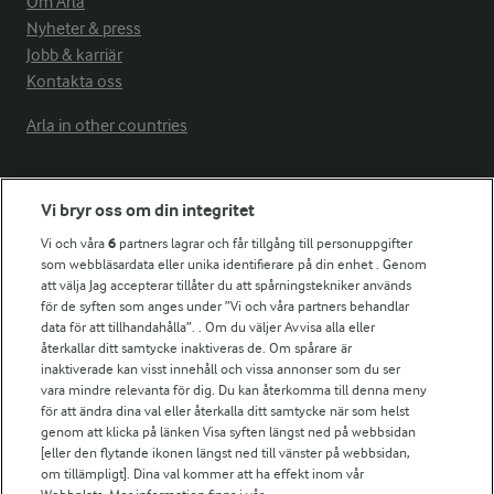
Om Arla
Nyheter & press
Jobb & karriär
Kontakta oss
Arla in other countries
Fler Arlasajter
Vi bryr oss om din integritet
Vi och våra
6
partners lagrar och får tillgång till personuppgifter
För ägare
som webbläsardata eller unika identifierare på din enhet . Genom
att välja Jag accepterar tillåter du att spårningstekniker används
Arlas kundportal
för de syften som anges under ”Vi och våra partners behandlar
Arla.com
data för att tillhandahålla”. . Om du väljer Avvisa alla eller
Falbygdens Ost
återkallar ditt samtycke inaktiveras de. Om spårare är
Arla webbshop
inaktiverade kan visst innehåll och vissa annonser som du ser
vara mindre relevanta för dig. Du kan återkomma till denna meny
Bildbank
för att ändra dina val eller återkalla ditt samtycke när som helst
genom att klicka på länken Visa syften längst ned på webbsidan
[eller den flytande ikonen längst ned till vänster på webbsidan,
om tillämpligt]. Dina val kommer att ha effekt inom vår
Följ oss