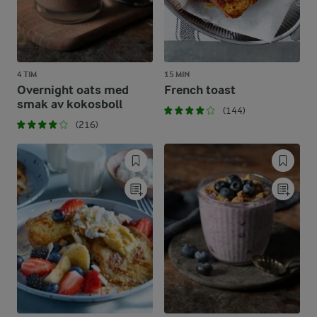
4 TIM
15 MIN
Overnight oats med
French toast
smak av kokosboll
(144)
(216)