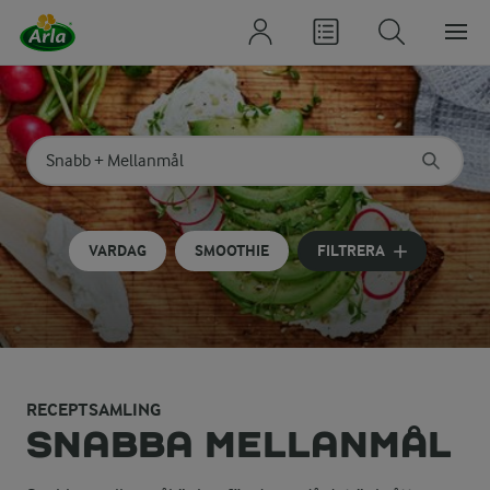
Sök på kategori eller ingrediens
Skriv in sökord för att få förslag
VARDAG
SMOOTHIE
FILTRERA
RECEPTSAMLING
SNABBA MELLANMÅL