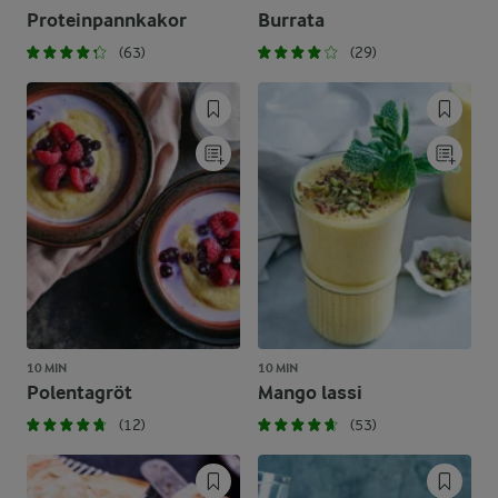
Proteinpannkakor
Burrata
(63)
(29)
10 MIN
10 MIN
Polentagröt
Mango lassi
(12)
(53)