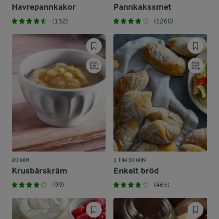
Havrepannkakor
Pannkakssmet
(132)
(1260)
20 MIN
1 TIM 30 MIN
Krusbärskräm
Enkelt bröd
(99)
(465)