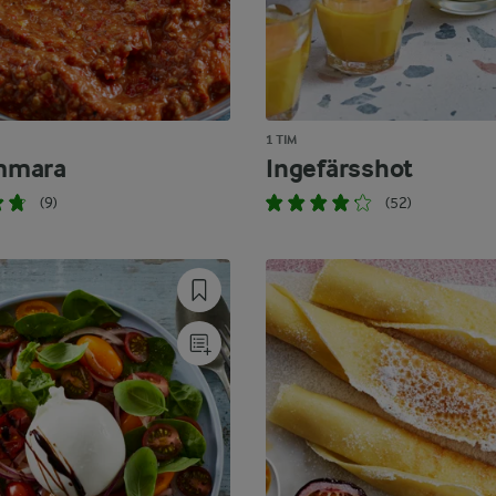
1 TIM
mmara
Ingefärsshot
(9)
(52)