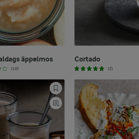
ldags äppelmos
Cortado
(10)
(2)