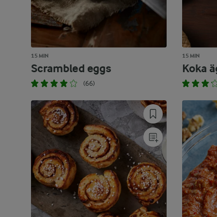
15 MIN
15 MIN
Scrambled eggs
Koka äg
(66)