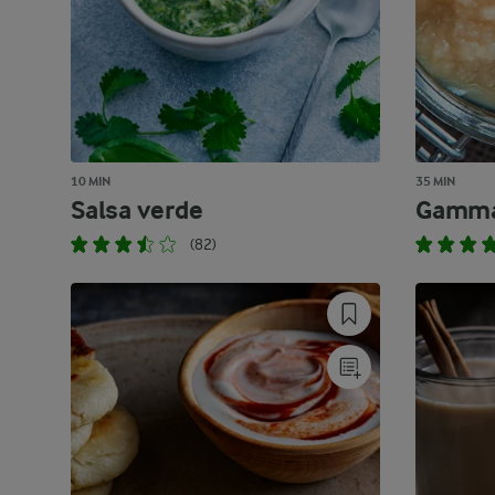
10 MIN
35 MIN
Salsa verde
Gamma
(82)