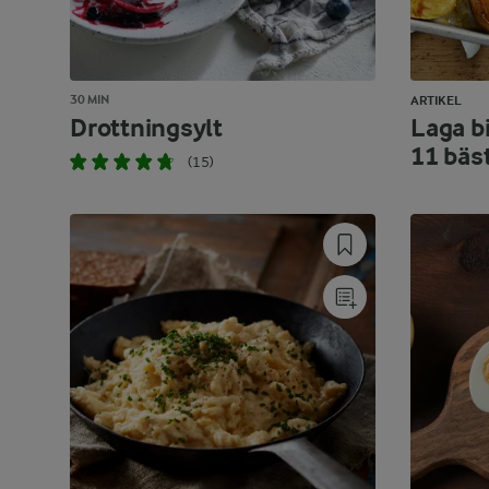
30 MIN
ARTIKEL
Drottningsylt
Laga bi
11 bäs
(15)