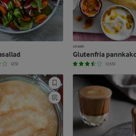
40 MIN
asallad
Glutenfria pannkak
(23)
(155)