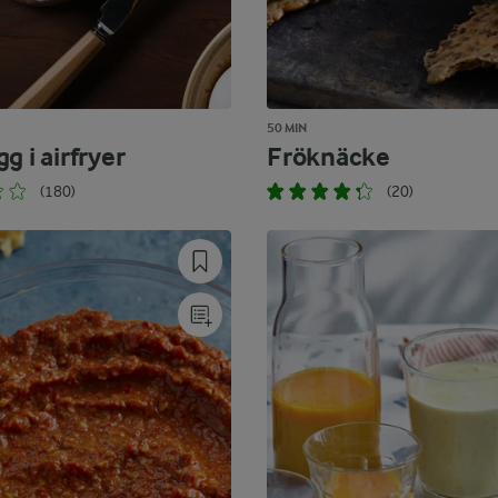
50 MIN
g i airfryer
Fröknäcke
(180)
(20)