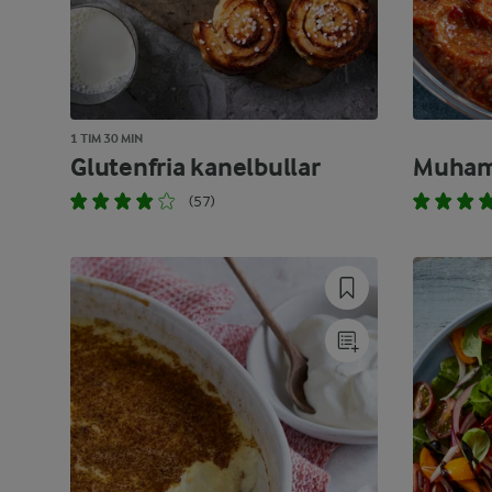
1 TIM 30 MIN
Glutenfria kanelbullar
Muha
(57)