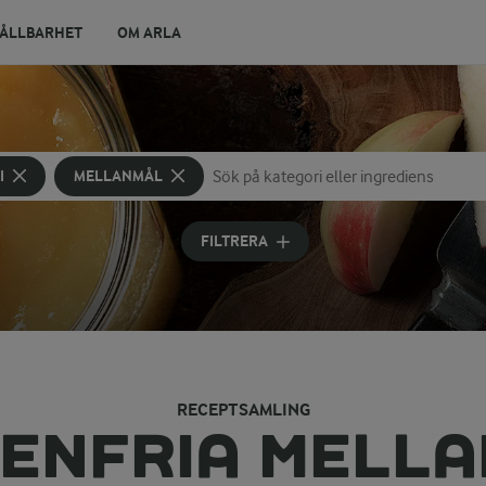
ÅLLBARHET
OM ARLA
I
MELLANMÅL
Sök på kategori eller ingrediens
Skriv in sökord för att få förslag
FILTRERA
RECEPTSAMLING
ENFRIA MELL