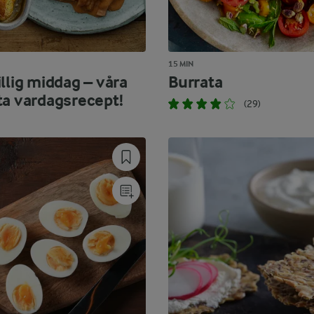
15 MIN
llig middag – våra
Burrata
ta vardagsrecept!
(29)