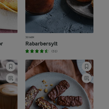
30 MIN
or
Rabarbersylt
(31)