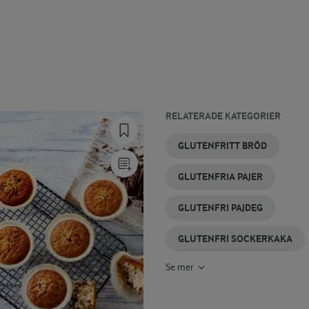
RELATERADE KATEGORIER
GLUTENFRIKAKA
GLUTENFRIA
GLUTENFRIA
MELLANMÅL
GLUTENFRI
GLUTENFRI
GLUTENFRITT BRÖD
SMULPAJER
TÅRTOR
KLADDKAKA
PASTA
GLUTENFRIA PAJER
GLUTENFRI PAJDEG
GLUTENFRI SOCKERKAKA
Se mer