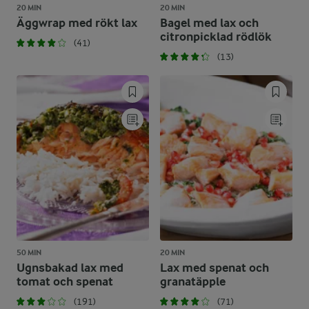
20 MIN
20 MIN
Äggwrap med rökt lax
Bagel med lax och
citronpicklad rödlök
(41)
(13)
50 MIN
20 MIN
Ugnsbakad lax med
Lax med spenat och
tomat och spenat
granatäpple
(191)
(71)