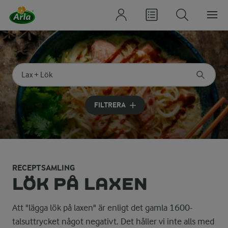
Sök på kategori eller ingrediens
Skriv in sökord för att få förslag
FILTRERA
RECEPTSAMLING
LÖK PÅ LAXEN
Att "lägga lök på laxen" är enligt det gamla 1600-
talsuttrycket något negativt. Det håller vi inte alls med