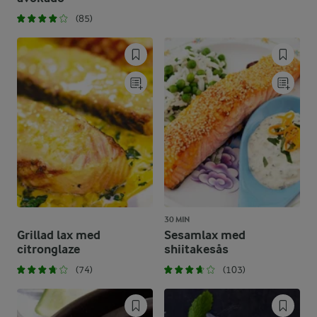
(85)
30 MIN
Grillad lax med
Sesamlax med
citronglaze
shiitakesås
(74)
(103)