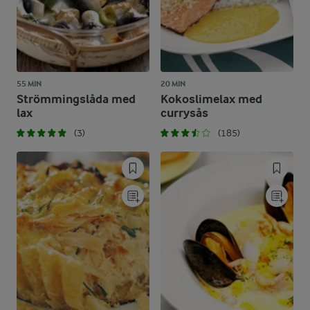
55 MIN
20 MIN
Strömmingslåda med
Kokoslimelax med
lax
currysås
(3)
(185)