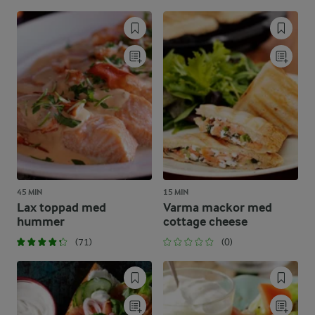
45 MIN
15 MIN
Lax toppad med
Varma mackor med
hummer
cottage cheese
(71)
(0)