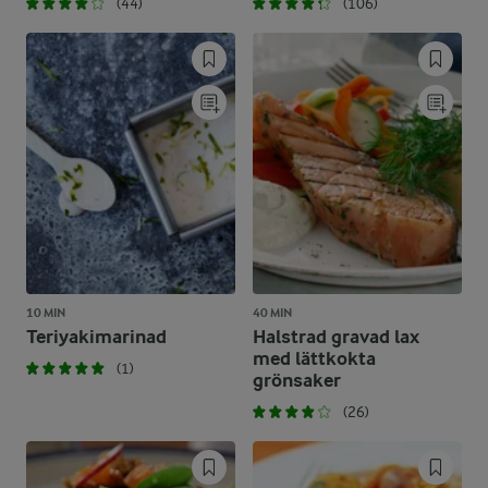
(44)
(106)
10 MIN
40 MIN
Teriyakimarinad
Halstrad gravad lax
med lättkokta
(1)
grönsaker
(26)