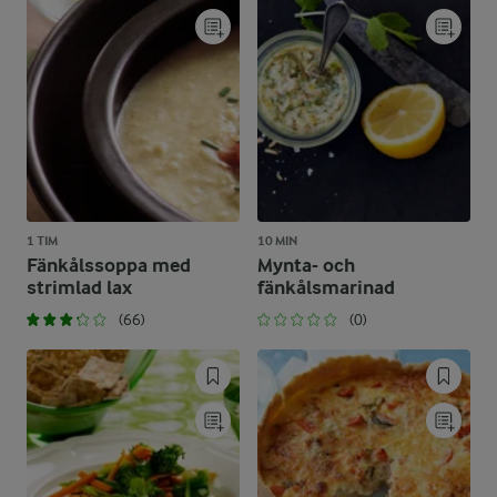
1 TIM
10 MIN
Fänkålssoppa med
Mynta- och
strimlad lax
fänkålsmarinad
(66)
(0)