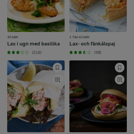
30 MIN
1 TIM 40 MIN
Lax i ugn med basilika
Lax- och fänkålspaj
(216)
(58)