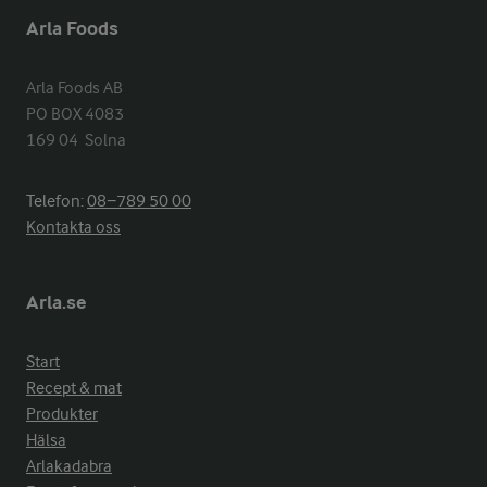
Arla Foods
Arla Foods AB

PO BOX 4083

169 04  Solna
Telefon:
08−789 50 00
Kontakta oss
Arla.se
Start
Recept & mat
Produkter
Hälsa
Arlakadabra