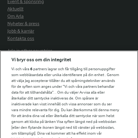
Event & sponsring
Aktuellt
Om Arla
Nyheter & press
Jobb & karriär
Kontakta oss
Arla in other countries
Vi bryr oss om din integritet
Vi och våra
6
partners lagrar och får tillgång till personuppgifter
Fler Arlasajter
som webbläsardata eller unika identifierare på din enhet . Genom
att välja Jag accepterar tillåter du att spårningstekniker används
för de syften som anges under ”Vi och våra partners behandlar
För ägare
data för att tillhandahålla”. . Om du väljer Avvisa alla eller
Arlas kundportal
återkallar ditt samtycke inaktiveras de. Om spårare är
Arla.com
inaktiverade kan visst innehåll och vissa annonser som du ser
vara mindre relevanta för dig. Du kan återkomma till denna meny
Falbygdens Ost
för att ändra dina val eller återkalla ditt samtycke när som helst
Arla webbshop
genom att klicka på länken Visa syften längst ned på webbsidan
Bildbank
[eller den flytande ikonen längst ned till vänster på webbsidan,
om tillämpligt]. Dina val kommer att ha effekt inom vår