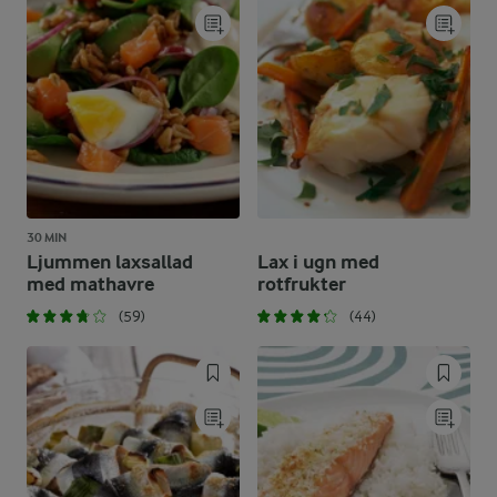
30 MIN
Ljummen laxsallad
Lax i ugn med
med mathavre
rotfrukter
(59)
(44)