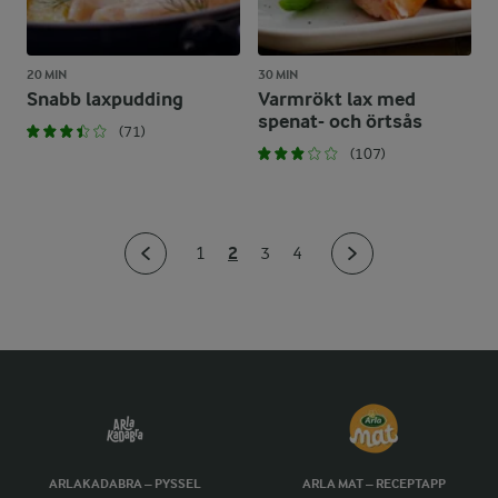
20 MIN
30 MIN
Snabb laxpudding
Varmrökt lax med
spenat- och örtsås
(71)
(107)
2
1
3
4
ARLAKADABRA – PYSSEL
ARLA MAT – RECEPTAPP