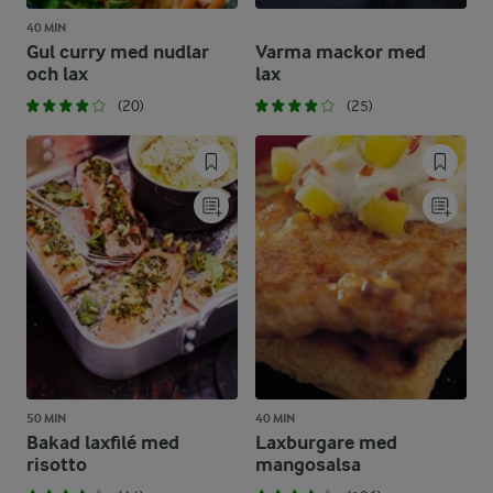
40 MIN
Gul curry med nudlar
Varma mackor med
och lax
lax
(20)
(25)
50 MIN
40 MIN
Bakad laxfilé med
Laxburgare med
risotto
mangosalsa