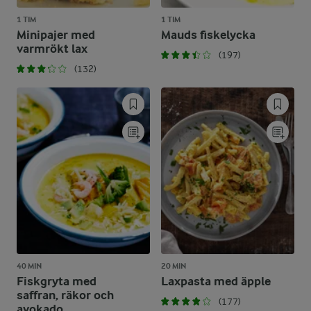
1 TIM
1 TIM
Minipajer med
Mauds fiskelycka
varmrökt lax
(197)
(132)
40 MIN
20 MIN
Fiskgryta med
Laxpasta med äpple
saffran, räkor och
(177)
avokado