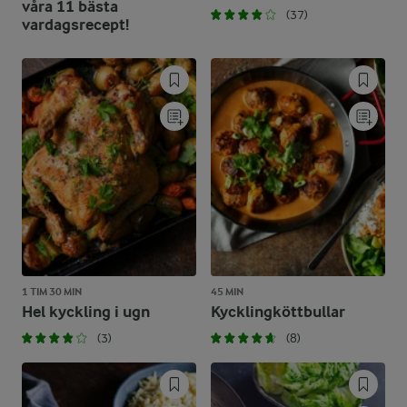
våra 11 bästa
(37)
vardagsrecept!
1 TIM 30 MIN
45 MIN
Hel kyckling i ugn
Kycklingköttbullar
(3)
(8)