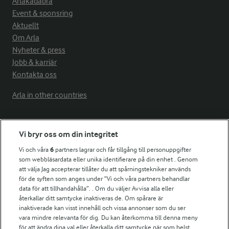
Arlakadabra
Event & sponsring
Aktuellt
Om Arla
Nyheter & press
Jobb & karriär
Kontakta oss
Arla in other countries
Fler Arlasajter
Vi bryr oss om din integritet
Vi och våra
6
partners lagrar och får tillgång till personuppgifter
För ägare
som webbläsardata eller unika identifierare på din enhet . Genom
att välja Jag accepterar tillåter du att spårningstekniker används
Arlas kundportal
för de syften som anges under ”Vi och våra partners behandlar
Arla.com
data för att tillhandahålla”. . Om du väljer Avvisa alla eller
Falbygdens Ost
återkallar ditt samtycke inaktiveras de. Om spårare är
Arla webbshop
inaktiverade kan visst innehåll och vissa annonser som du ser
vara mindre relevanta för dig. Du kan återkomma till denna meny
Bildbank
för att ändra dina val eller återkalla ditt samtycke när som helst