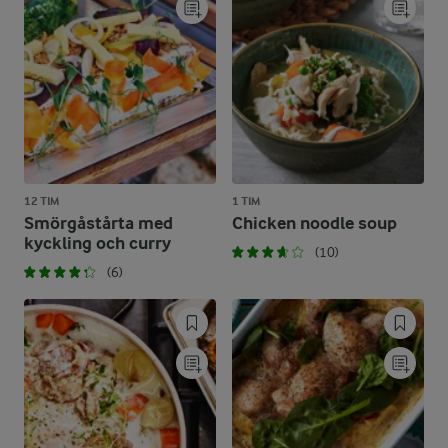
12 TIM
1 TIM
Smörgåstårta med
Chicken noodle soup
kyckling och curry
(10)
(6)