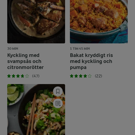
30 MIN
1 TIM 45 MIN
Kyckling med
Bakat kryddigt ris
svampsås och
med kyckling och
citronmorötter
pumpa
(47)
(22)