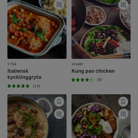
1 TIM
40 MIN
Italiensk
Kung pao chicken
kycklinggryta
(9)
(14)