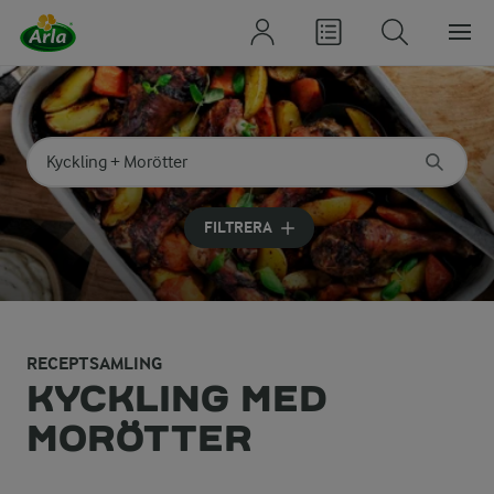
Sök på kategori eller ingrediens
Skriv in sökord för att få förslag
FILTRERA
RECEPTSAMLING
KYCKLING MED
MORÖTTER