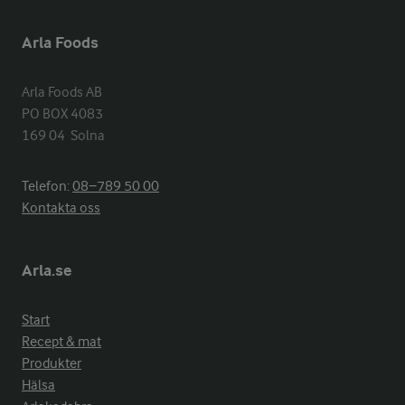
Arla Foods
Arla Foods AB

PO BOX 4083

169 04  Solna
Telefon:
08−789 50 00
Kontakta oss
Arla.se
Start
Recept & mat
Produkter
Hälsa