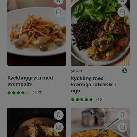
50 MIN
Kycklinggryta med
Kyckling med
svampsås
krämiga rotsaker i
ugn
(193)
(12)