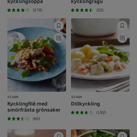
kycklingsoppa
kycklingragu
(270)
(20)
45 MIN
30 MIN
Kycklingfilé med
Dillkyckling
smörfrästa grönsaker
(192)
(66)