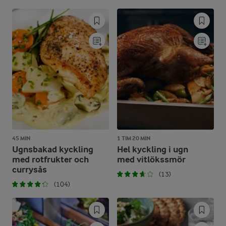
45 MIN
1 TIM 20 MIN
Ugnsbakad kyckling
Hel kyckling i ugn
med rotfrukter och
med vitlökssmör
currysås
(13)
(104)