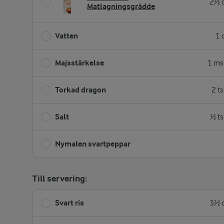
2½ d
Matlagningsgrädde
Vatten
1 
Majsstärkelse
1 ms
Torkad dragon
2 t
Salt
½ ts
Nymalen svartpeppar
Till servering:
Svart ris
3½ d