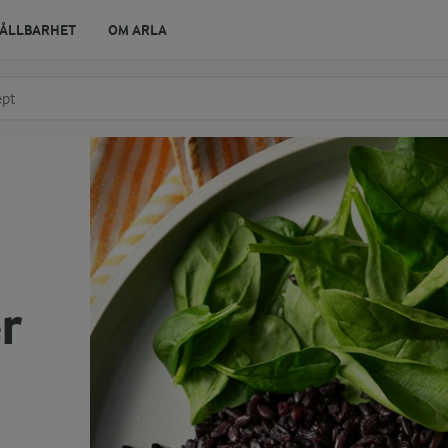
ÅLLBARHET
OM ARLA
r ingrediens
t få förslag
r