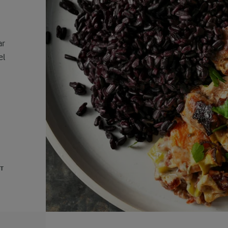
ar
el
UT