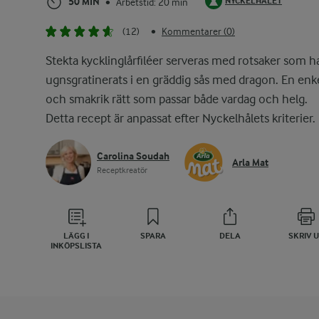
50 MIN
NYCKELHÅLET
Arbetstid: 20 min
•
(12)
Kommentarer (0)
•
Stekta kycklinglårfiléer serveras med rotsaker som h
ugnsgratinerats i en gräddig sås med dragon. En enk
och smakrik rätt som passar både vardag och helg.
Detta recept är anpassat efter Nyckelhålets kriterier.
Carolina Soudah
Arla Mat
Receptkreatör
LÄGG I
SPARA
DELA
SKRIV 
INKÖPSLISTA