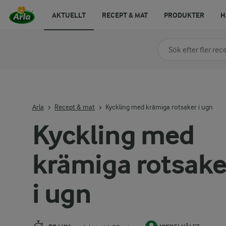
AKTUELLT
RECEPT & MAT
PRODUKTER
H
Sök på kategori elle
Skriv in sökord för at
Arla
Recept & mat
Kyckling med krämiga rotsaker i ugn
Kyckling med
krämiga rotsake
i ugn