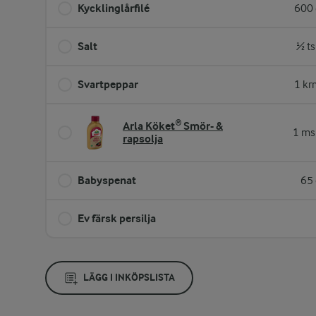
Kycklinglårfilé
600 
Salt
½ ts
Svartpeppar
1 kr
Arla Köket® Smör- &
1 ms
rapsolja
Babyspenat
65 
Ev färsk persilja
LÄGG I INKÖPSLISTA