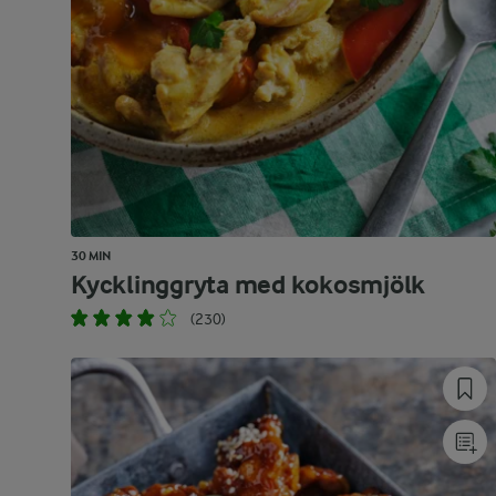
30 MIN
Kycklinggryta med kokosmjölk
(230)