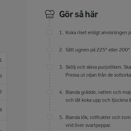
Gör så här
Koka riset enligt anvisningen 
Sätt ugnen på 225° eller 200° 
1
Skölj och skiva purjolöken. Ska
Pressa ut oljan från de solto
3
2
Blanda grädde, vatten och majss
och låt koka upp och tjockna l
8
Blanda lök, rotfrukter och tom
vrid över svartpeppar.