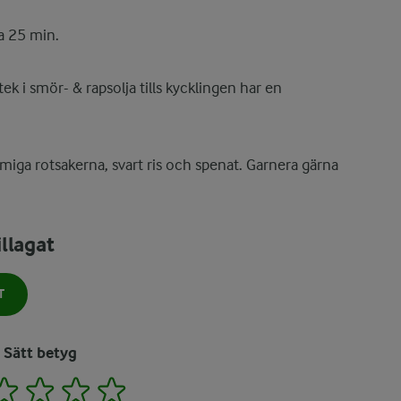
a 25 min.
ek i smör- & rapsolja tills kycklingen har en
iga rotsakerna, svart ris och spenat. Garnera gärna
llagat
T
Sätt betyg
2
3
4
5