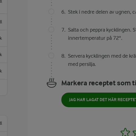
l
Stek i nedre delen av ugnen, c
dl
Salta och peppra kycklingen. St
innertemperatur på 72°.
k
sk
Servera kycklingen med de kräm
med persilja.
k
Markera receptet som ti
JAG HAR LAGAT DET HÄR RECEPTE
l
1