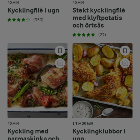
40 MIN
40 MIN
Kycklingfilé i ugn
Stekt kycklingfilé
med klyftpotatis
(350)
och örtsås
(27)
40 MIN
1 TIM 30 MIN
Kyckling med
Kycklingklubbor i
parmaskinka och
ugn