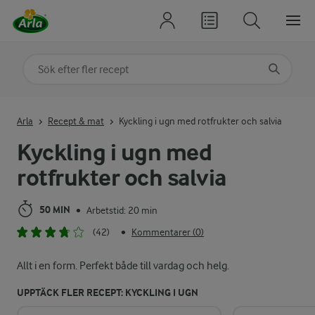
Sök på kategori eller ingrediens
Skriv in sökord för att få förslag
Arla
Recept & mat
Kyckling i ugn med rotfrukter och salvia
Kyckling i ugn med
rotfrukter och salvia
50 MIN
Arbetstid: 20 min
•
(42)
Kommentarer (0)
•
Allt i en form. Perfekt både till vardag och helg.
UPPTÄCK FLER RECEPT: KYCKLING I UGN