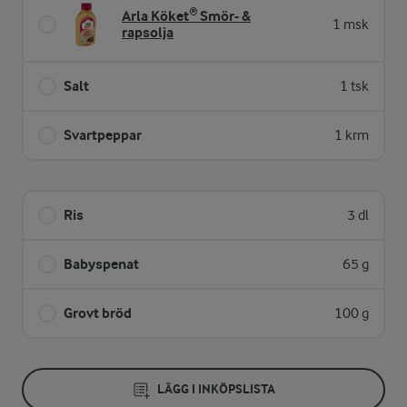
Arla Köket® Smör- &
1 msk
rapsolja
Salt
1 tsk
Svartpeppar
1 krm
Ris
3 dl
Babyspenat
65 g
Grovt bröd
100 g
LÄGG I INKÖPSLISTA