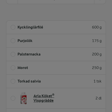
Kycklinglårfilé
600 g
Purjolök
175 g
Palsternacka
200 g
Morot
250 g
Torkad salvia
1 tsk
Arla Köket®
2 dl
Vispgrädde