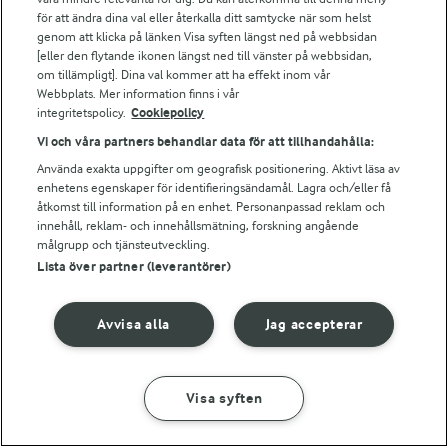
Bildbank
för att ändra dina val eller återkalla ditt samtycke när som helst
genom att klicka på länken Visa syften längst ned på webbsidan
[eller den flytande ikonen längst ned till vänster på webbsidan,
om tillämpligt]. Dina val kommer att ha effekt inom vår
Webbplats. Mer information finns i vår
Följ oss
integritetspolicy.
Cookiepolicy
Vi och våra partners behandlar data för att tillhandahålla:
Använda exakta uppgifter om geografisk positionering. Aktivt läsa av
enhetens egenskaper för identifieringsändamål. Lagra och/eller få
åtkomst till information på en enhet. Personanpassad reklam och
innehåll, reklam- och innehållsmätning, forskning angående
målgrupp och tjänsteutveckling.
Lista över partner (leverantörer)
© 2026 Arla Foods
Ändra cookie-inställningar
Avvisa alla
Jag accepterar
Integritetspolicy
Om cookies
Visa syften
GÖR SÅ HÄR
INGREDIENSER