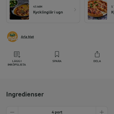
45 MIN
1 
Kycklinglår i ugn
K
Arla Mat
LÄGG I
SPARA
DELA
INKÖPSLISTA
Ingredienser
4 port