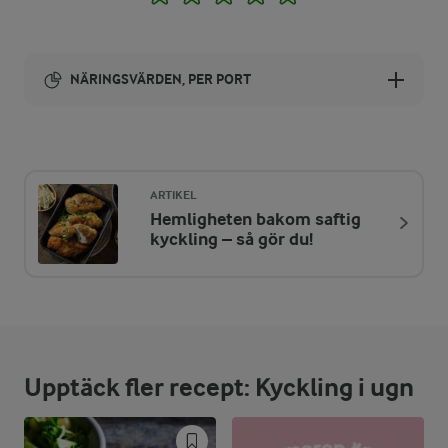
NÄRINGSVÄRDEN, PER PORT
Energi:
720 kcal
ARTIKEL
Hemligheten bakom saftig
ENERGIDISTRIBUTION %
NÄRINGSVÄRDEN PER PORT
kyckling – så gör du!
-
7,2 g
Fiber:
22,7 %
40,2 g
Protein:
Upptäck fler recept: Kyckling i ugn
35,9 %
29,2 g
Fett:
41,4 %
73,5 g
Kolhydrater: