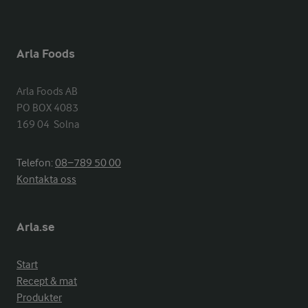
Arla Foods
Arla Foods AB

PO BOX 4083

169 04  Solna
Telefon:
08−789 50 00
Kontakta oss
Arla.se
Start
Recept & mat
Produkter