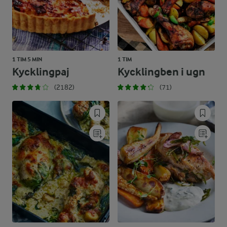
1 TIM 5 MIN
1 TIM
Kycklingpaj
Kycklingben i ugn
(2182)
(71)