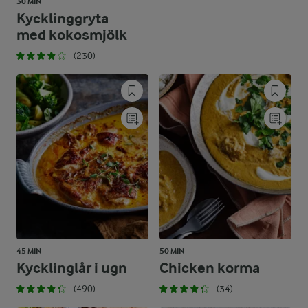
30 MIN
Kycklinggryta
med kokosmjölk
(230)
45 MIN
50 MIN
Kycklinglår i ugn
Chicken korma
(490)
(34)