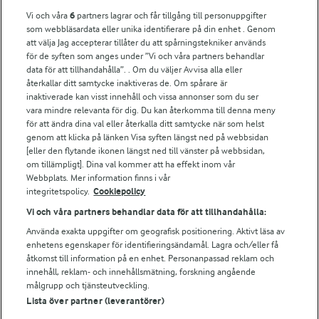
Vi och våra
6
partners lagrar och får tillgång till personuppgifter
som webbläsardata eller unika identifierare på din enhet . Genom
För ägare
att välja Jag accepterar tillåter du att spårningstekniker används
Arlas kundportal
för de syften som anges under ”Vi och våra partners behandlar
Arla.com
data för att tillhandahålla”. . Om du väljer Avvisa alla eller
Falbygdens Ost
återkallar ditt samtycke inaktiveras de. Om spårare är
inaktiverade kan visst innehåll och vissa annonser som du ser
Arla webbshop
vara mindre relevanta för dig. Du kan återkomma till denna meny
Bildbank
för att ändra dina val eller återkalla ditt samtycke när som helst
genom att klicka på länken Visa syften längst ned på webbsidan
[eller den flytande ikonen längst ned till vänster på webbsidan,
om tillämpligt]. Dina val kommer att ha effekt inom vår
Följ oss
Webbplats. Mer information finns i vår
integritetspolicy.
Cookiepolicy
Vi och våra partners behandlar data för att tillhandahålla:
Använda exakta uppgifter om geografisk positionering. Aktivt läsa av
enhetens egenskaper för identifieringsändamål. Lagra och/eller få
åtkomst till information på en enhet. Personanpassad reklam och
innehåll, reklam- och innehållsmätning, forskning angående
målgrupp och tjänsteutveckling.
Lista över partner (leverantörer)
© 2026 Arla Foods