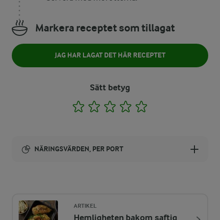
Markera receptet som tillagat
JAG HAR LAGAT DET HÄR RECEPTET
Sätt betyg
1
2
3
4
5
NÄRINGSVÄRDEN, PER PORT
Energi:
353 kcal
ARTIKEL
Hemligheten bakom saftig