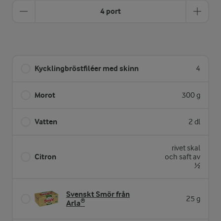
4 port
Kycklingbröstfiléer med skinn
4
Morot
300 g
Vatten
2 dl
rivet skal
Citron
och saft av
½
Svenskt Smör från
25 g
Arla®