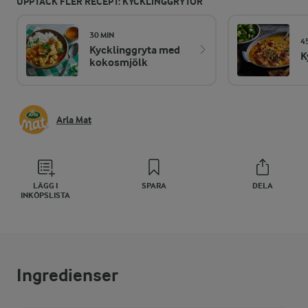
UPPTÄCK FLER RECEPT: KYCKLINGGRYTOR
30 MIN
4
Kycklinggryta med
K
kokosmjölk
Arla Mat
LÄGG I
SPARA
DELA
INKÖPSLISTA
Ingredienser