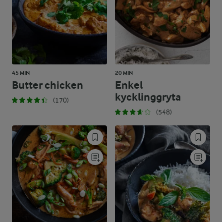
45 MIN
20 MIN
Butter chicken
Enkel
kycklinggryta
(170)
(548)