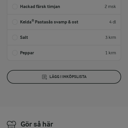
Hackad färsk timjan
2 msk
Kelda® Pastasås svamp & ost
4 dl
Salt
3 krm
Peppar
1 krm
LÄGG I INKÖPSLISTA
Gör så här