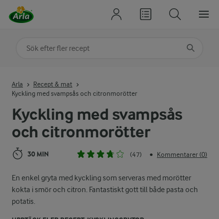
Sök på kategori eller ingrediens
Skriv in sökord för att få förslag
Arla
Recept & mat
Kyckling med svampsås och citronmorötter
Kyckling med svampsås
och citronmorötter
30 MIN
(47)
Kommentarer (0)
•
En enkel gryta med kyckling som serveras med morötter
kokta i smör och citron. Fantastiskt gott till både pasta och
potatis.