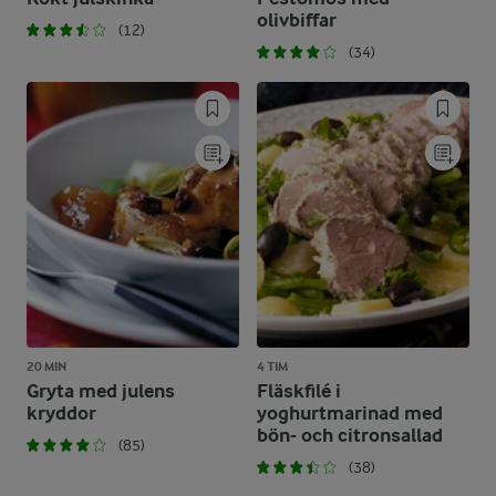
olivbiffar
(12)
(34)
20 MIN
4 TIM
Gryta med julens
Fläskfilé i
kryddor
yoghurtmarinad med
bön- och citronsallad
(85)
(38)