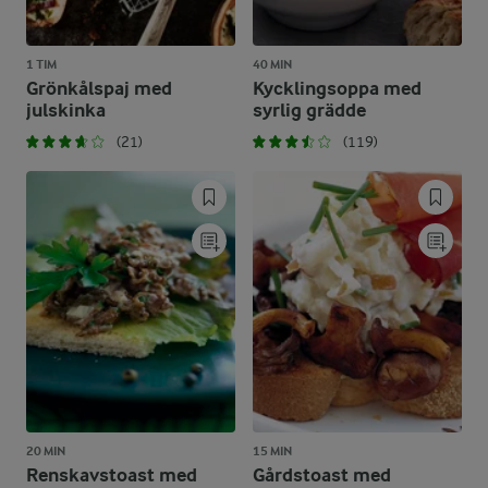
1 TIM
40 MIN
Grönkålspaj med
Kycklingsoppa med
julskinka
syrlig grädde
(21)
(119)
20 MIN
15 MIN
Renskavstoast med
Gårdstoast med