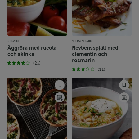
20 MIN
1 TIM 30 MIN
Äggröra med rucola
Revbensspjäll med
och skinka
clementin och
rosmarin
(23)
(11)