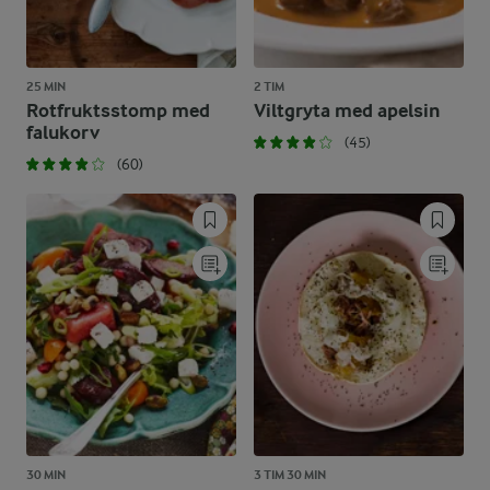
25 MIN
2 TIM
Rotfruktsstomp med
Viltgryta med apelsin
falukorv
(45)
(60)
30 MIN
3 TIM 30 MIN