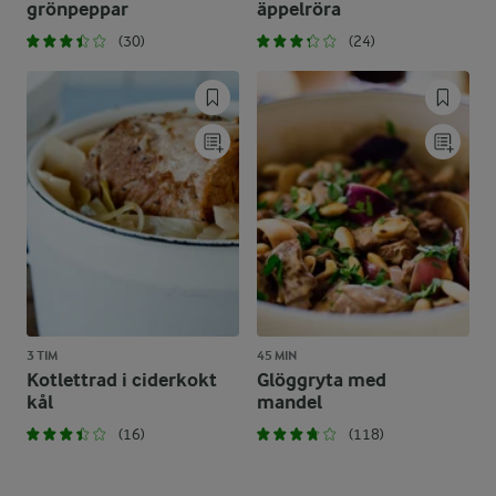
grönpeppar
äppelröra
(30)
(24)
3 TIM
45 MIN
Kotlettrad i ciderkokt
Glöggryta med
kål
mandel
(16)
(118)