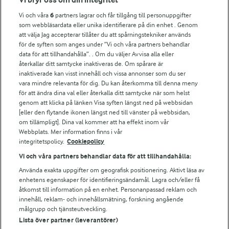
Vi och våra
6
partners lagrar och får tillgång till personuppgifter
Fler Arlasajter
som webbläsardata eller unika identifierare på din enhet . Genom
att välja Jag accepterar tillåter du att spårningstekniker används
för de syften som anges under ”Vi och våra partners behandlar
För ägare
data för att tillhandahålla”. . Om du väljer Avvisa alla eller
Arlas kundportal
återkallar ditt samtycke inaktiveras de. Om spårare är
Arla.com
inaktiverade kan visst innehåll och vissa annonser som du ser
vara mindre relevanta för dig. Du kan återkomma till denna meny
Falbygdens Ost
för att ändra dina val eller återkalla ditt samtycke när som helst
Arla webbshop
genom att klicka på länken Visa syften längst ned på webbsidan
Bildbank
[eller den flytande ikonen längst ned till vänster på webbsidan,
om tillämpligt]. Dina val kommer att ha effekt inom vår
Webbplats. Mer information finns i vår
integritetspolicy.
Cookiepolicy
Följ oss
Vi och våra partners behandlar data för att tillhandahålla:
Använda exakta uppgifter om geografisk positionering. Aktivt läsa av
enhetens egenskaper för identifieringsändamål. Lagra och/eller få
åtkomst till information på en enhet. Personanpassad reklam och
innehåll, reklam- och innehållsmätning, forskning angående
målgrupp och tjänsteutveckling.
Lista över partner (leverantörer)