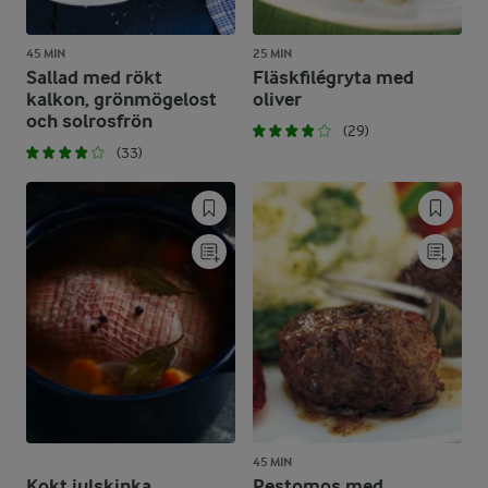
45 MIN
25 MIN
Sallad med rökt
Fläskfilégryta med
kalkon, grönmögelost
oliver
och solrosfrön
(29)
(33)
45 MIN
Kokt julskinka
Pestomos med