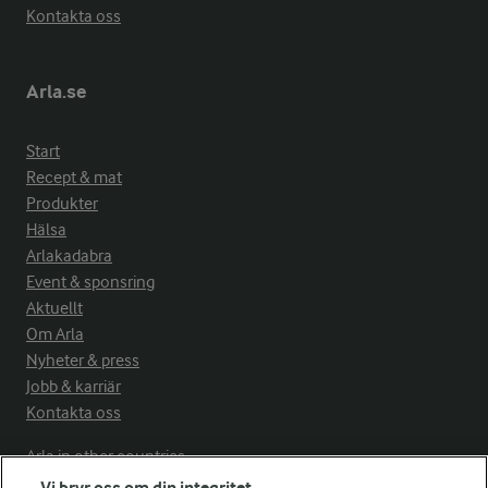
Kontakta oss
Arla.se
Start
Recept & mat
Produkter
Hälsa
Arlakadabra
Event & sponsring
Aktuellt
Om Arla
Nyheter & press
Jobb & karriär
Kontakta oss
Arla in other countries
Vi bryr oss om din integritet