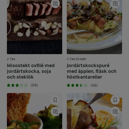
2 TIM
1 TIM 20 MIN
Misostekt oxfilé med
Jordärtskockspuré
jordärtskocka, soja
med äpplen, fläsk och
och steklök
höstkantareller
(99)
(46)