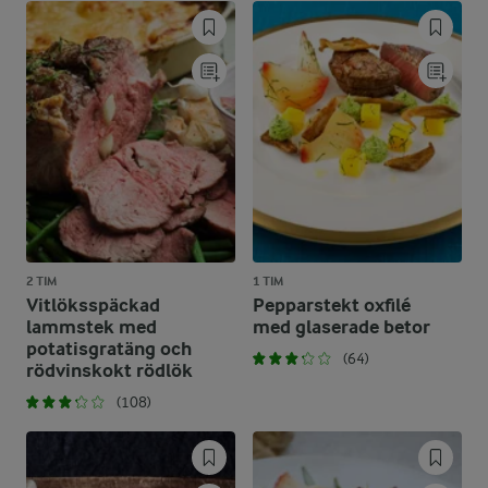
2 TIM
1 TIM
Vitlöksspäckad
Pepparstekt oxfilé
lammstek med
med glaserade betor
potatisgratäng och
(64)
rödvinskokt rödlök
(108)