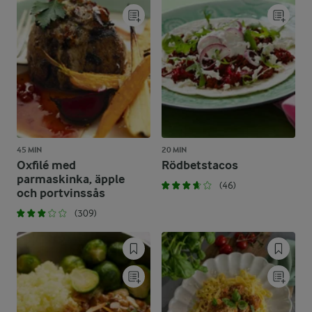
45 MIN
20 MIN
Oxfilé med
Rödbetstacos
parmaskinka, äpple
(46)
och portvinssås
(309)