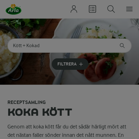
Sök på kategori eller ingrediens
Skriv in sökord för att få förslag
FILTRERA
RECEPTSAMLING
KOKA KÖTT
Genom att koka kött får du det sådär härligt mört att
det nästan faller sönder innan det nått munnen. En