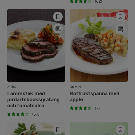
(62)
2 TIM
30 MIN
Lammstek med
Rotfruktspanna med
jordärtskocksgratäng
äpple
och tomatsalsa
(7)
(37)