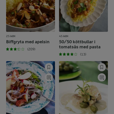
25 MIN
45 MIN
Biffgryta med apelsin
50/50 köttbullar i
tomatsås med pasta
(209)
(13)