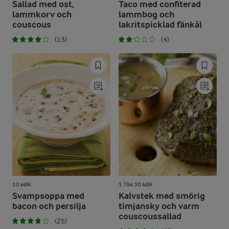
Sallad med ost,
Taco med confiterad
lammkorv och
lammbog och
couscous
lakritspicklad fänkål
(13)
(4)
10 MIN
1 TIM 30 MIN
Svampsoppa med
Kalvstek med smörig
bacon och persilja
timjansky och varm
couscoussallad
(25)