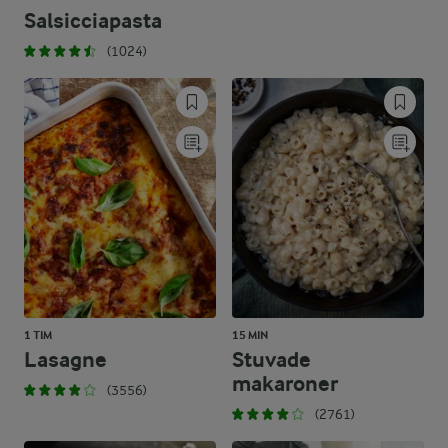
Salsicciapasta
(1024)
1 TIM
15 MIN
Lasagne
Stuvade
makaroner
(3556)
(2761)