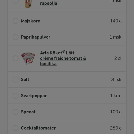
1 msk
rapsolja
Majskorn
140 g
Paprikapulver
1 msk
Arla Köket® Lätt
crème fraiche tomat &
2 dl
basilika
Salt
½ tsk
Svartpeppar
1 krm
Spenat
100 g
Cocktailtomater
250 g