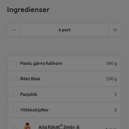
Ingredienser
4 port
Pasta, gärna fullkorn
360 g
Rökt fläsk
100 g
Purjolök
1
Vitlöksklyftor
2
Arla Köket® Smör- &