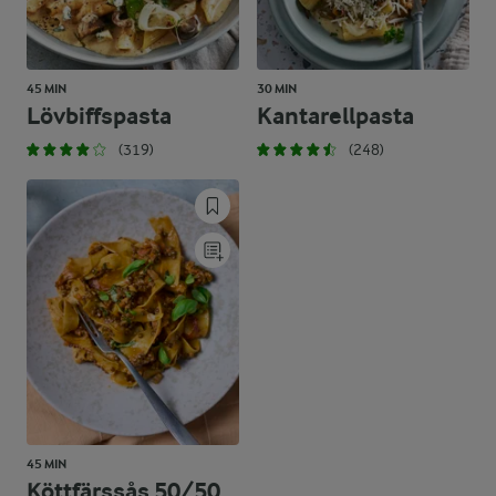
45 MIN
30 MIN
Lövbiffspasta
Kantarellpasta
(319)
(248)
45 MIN
Köttfärssås 50/50