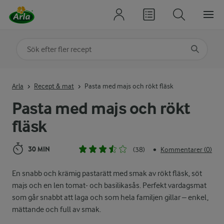
Sök på kategori eller ingrediens
Skriv in sökord för att få förslag
Arla
Recept & mat
Pasta med majs och rökt fläsk
Pasta med majs och rökt
fläsk
30 MIN
(38)
Kommentarer (0)
•
En snabb och krämig pastarätt med smak av rökt fläsk, söt
majs och en len tomat- och basilikasås. Perfekt vardagsmat
som går snabbt att laga och som hela familjen gillar – enkel,
mättande och full av smak.