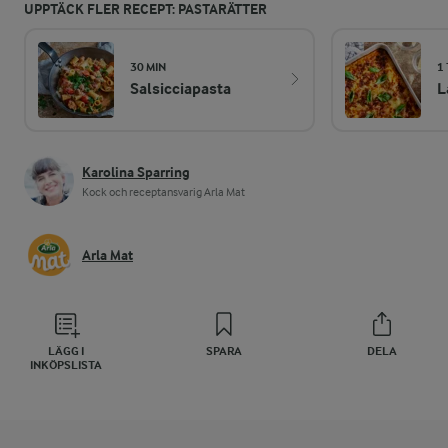
UPPTÄCK FLER RECEPT: PASTARÄTTER
30 MIN
1
Salsicciapasta
L
Karolina Sparring
Kock och receptansvarig Arla Mat
Arla Mat
LÄGG I
SPARA
DELA
INKÖPSLISTA