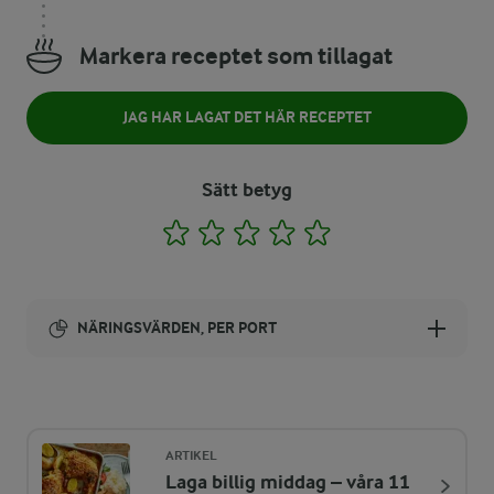
Markera receptet som tillagat
JAG HAR LAGAT DET HÄR RECEPTET
Sätt betyg
1
2
3
4
5
NÄRINGSVÄRDEN, PER PORT
Energi:
570 kcal
ARTIKEL
Laga billig middag – våra 11