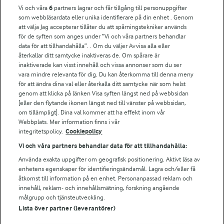
Vi och våra
6
partners lagrar och får tillgång till personuppgifter
som webbläsardata eller unika identifierare på din enhet . Genom
För ägare
att välja Jag accepterar tillåter du att spårningstekniker används
Arlas kundportal
för de syften som anges under ”Vi och våra partners behandlar
Arla.com
data för att tillhandahålla”. . Om du väljer Avvisa alla eller
Falbygdens Ost
återkallar ditt samtycke inaktiveras de. Om spårare är
inaktiverade kan visst innehåll och vissa annonser som du ser
Arla webbshop
vara mindre relevanta för dig. Du kan återkomma till denna meny
Bildbank
för att ändra dina val eller återkalla ditt samtycke när som helst
genom att klicka på länken Visa syften längst ned på webbsidan
[eller den flytande ikonen längst ned till vänster på webbsidan,
om tillämpligt]. Dina val kommer att ha effekt inom vår
Följ oss
Webbplats. Mer information finns i vår
integritetspolicy.
Cookiepolicy
Vi och våra partners behandlar data för att tillhandahålla:
Använda exakta uppgifter om geografisk positionering. Aktivt läsa av
enhetens egenskaper för identifieringsändamål. Lagra och/eller få
åtkomst till information på en enhet. Personanpassad reklam och
innehåll, reklam- och innehållsmätning, forskning angående
målgrupp och tjänsteutveckling.
Lista över partner (leverantörer)
© 2026 Arla Foods
Ändra cookie-inställningar