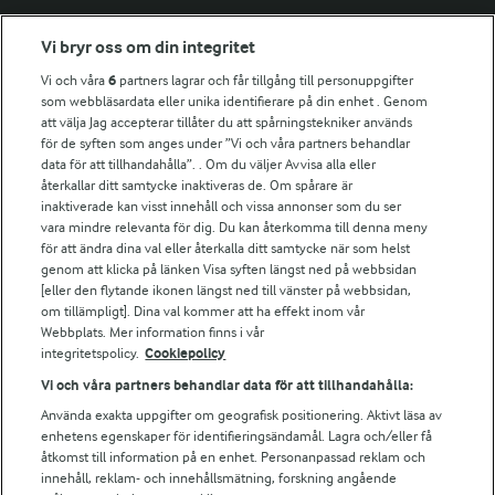
Fler Arlasajter
Vi bryr oss om din integritet
Vi och våra
6
partners lagrar och får tillgång till personuppgifter
För ägare
som webbläsardata eller unika identifierare på din enhet . Genom
att välja Jag accepterar tillåter du att spårningstekniker används
Arlas kundportal
för de syften som anges under ”Vi och våra partners behandlar
Arla.com
data för att tillhandahålla”. . Om du väljer Avvisa alla eller
Falbygdens Ost
återkallar ditt samtycke inaktiveras de. Om spårare är
Arla webbshop
inaktiverade kan visst innehåll och vissa annonser som du ser
vara mindre relevanta för dig. Du kan återkomma till denna meny
Bildbank
för att ändra dina val eller återkalla ditt samtycke när som helst
genom att klicka på länken Visa syften längst ned på webbsidan
[eller den flytande ikonen längst ned till vänster på webbsidan,
om tillämpligt]. Dina val kommer att ha effekt inom vår
Följ oss
Webbplats. Mer information finns i vår
integritetspolicy.
Cookiepolicy
Vi och våra partners behandlar data för att tillhandahålla:
Använda exakta uppgifter om geografisk positionering. Aktivt läsa av
enhetens egenskaper för identifieringsändamål. Lagra och/eller få
åtkomst till information på en enhet. Personanpassad reklam och
innehåll, reklam- och innehållsmätning, forskning angående