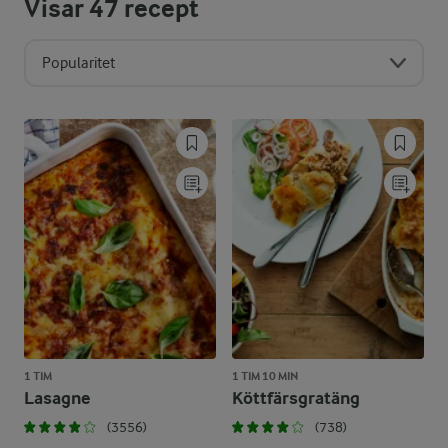
Visar
47
recept
Popularitet
1 TIM
1 TIM 10 MIN
Lasagne
Köttfärsgratäng
(3556)
(738)