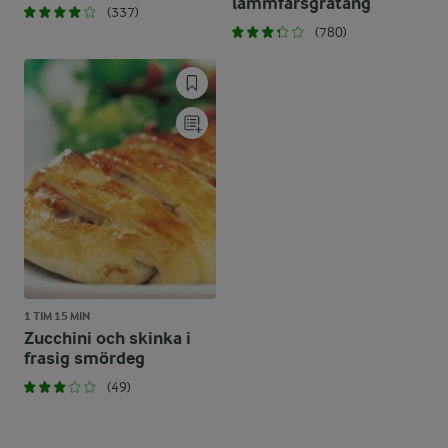
lammfärsgratäng
(337)
(780)
1 TIM 15 MIN
Zucchini och skinka i
frasig smördeg
(49)