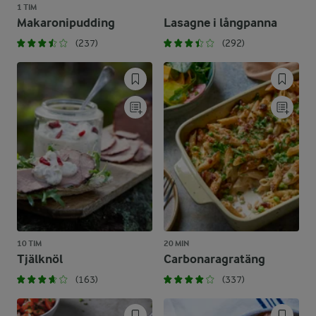
1 TIM
Makaronipudding
Lasagne i långpanna
(237)
(292)
10 TIM
20 MIN
Tjälknöl
Carbonaragratäng
(163)
(337)