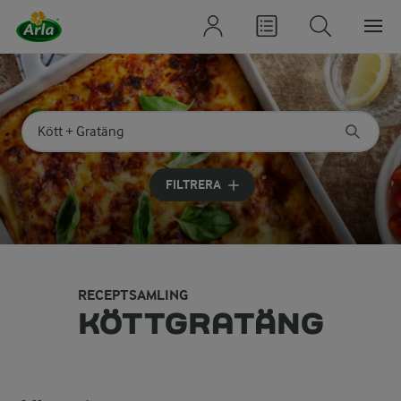
Sök på kategori eller ingrediens
Skriv in sökord för att få förslag
FILTRERA
RECEPTSAMLING
KÖTTGRATÄNG