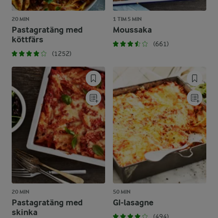
20 MIN
1 TIM 5 MIN
Pastagratäng med
Moussaka
köttfärs
(661)
(1252)
20 MIN
50 MIN
Pastagratäng med
GI-lasagne
skinka
(494)