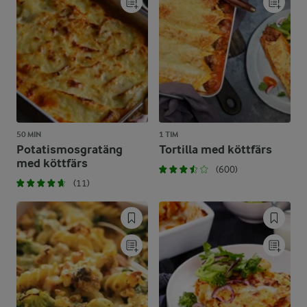
50 MIN
1 TIM
Potatismosgratäng
Tortilla med köttfärs
med köttfärs
(600)
(11)