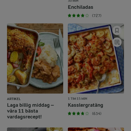
30 MIN
Enchiladas
(727)
1 TIM 15 MIN
ARTIKEL
Laga billig middag –
Kasslergratäng
våra 11 bästa
(634)
vardagsrecept!