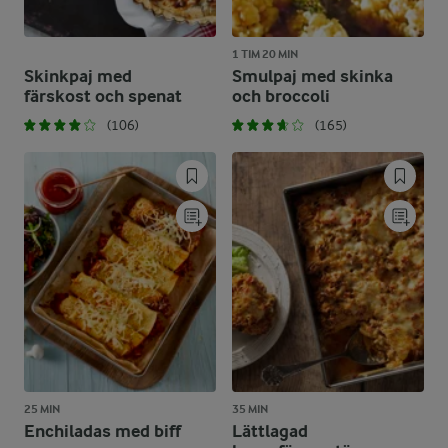
1 TIM 20 MIN
Skinkpaj med
Smulpaj med skinka
färskost och spenat
och broccoli
(106)
(165)
25 MIN
35 MIN
Enchiladas med biff
Lättlagad