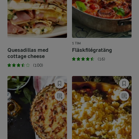
1 TIM
Quesadillas med
Fläskfilégratäng
cottage cheese
(16)
(100)