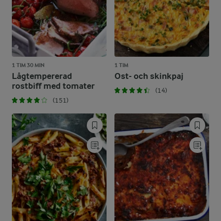
1 TIM 30 MIN
1 TIM
Lågtempererad
Ost- och skinkpaj
rostbiff med tomater
(14)
(151)