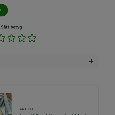
T
Sätt betyg
2
3
4
5
ARTIKEL