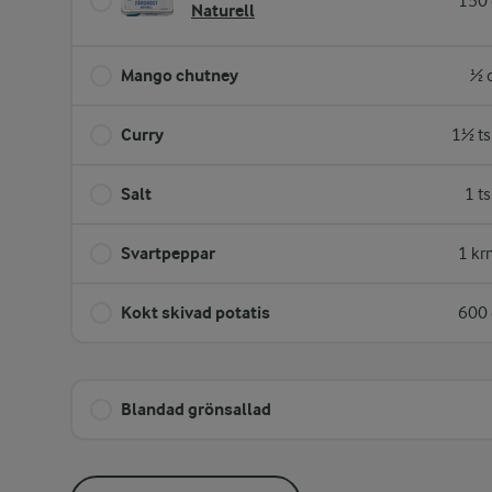
150 
Naturell
Mango chutney
½ 
Curry
1½ ts
Salt
1 t
Svartpeppar
1 kr
Kokt skivad potatis
600 
Blandad grönsallad