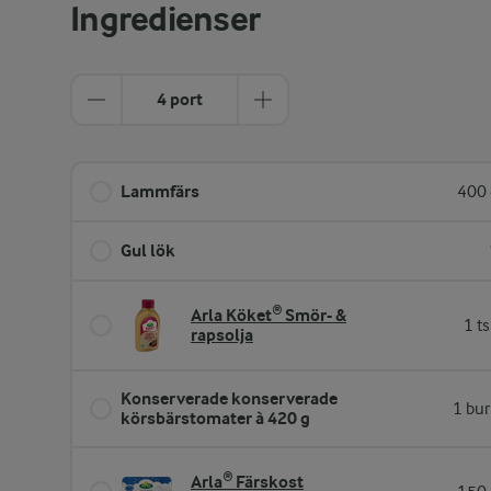
Ingredienser
4 port
Lammfärs
400 
Gul lök
Arla Köket® Smör- &
1 t
rapsolja
Konserverade konserverade
1 bur
körsbärstomater à 420 g
Arla® Färskost