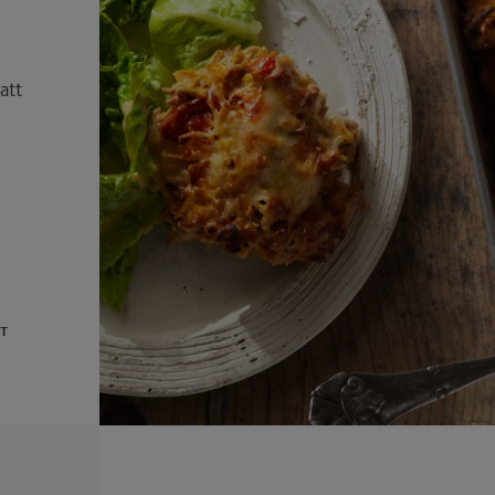
att
UT