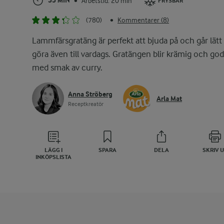
35 MIN
Arbetstid: 20 min
•
FRYSBAR
(780)
Kommentarer (8)
•
Lammfärsgratäng är perfekt att bjuda på och går lätt 
göra även till vardags. Gratängen blir krämig och god
med smak av curry.
Anna Ströberg
Arla Mat
Receptkreatör
LÄGG I
SPARA
DELA
SKRIV 
INKÖPSLISTA