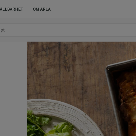
ÅLLBARHET
OM ARLA
r ingrediens
t få förslag
n