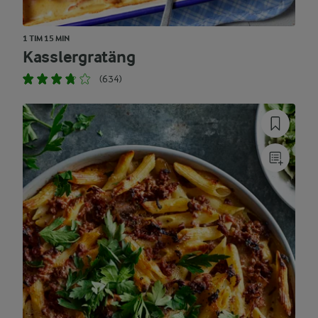
1 TIM 15 MIN
Kasslergratäng
(634)