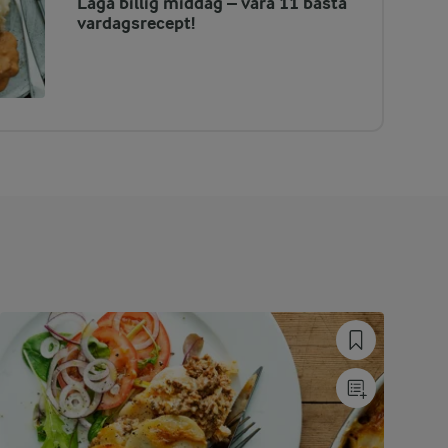
Laga billig middag – våra 11 bästa
vardagsrecept!