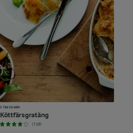
1 TIM 10 MIN
Köttfärsgratäng
(738)