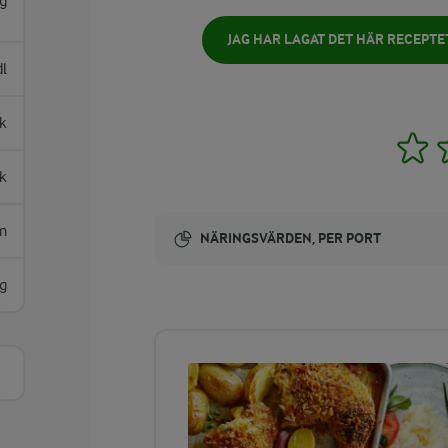
g
JAG HAR LAGAT DET HÄR RECEPTE
dl
k
1
sk
m
NÄRINGSVÄRDEN, PER PORT
g
Energi:
507 kcal
ENERGIDISTRIBUTION %
NÄRINGSVÄRDEN PER PORT
-
5,5 g
Fiber: