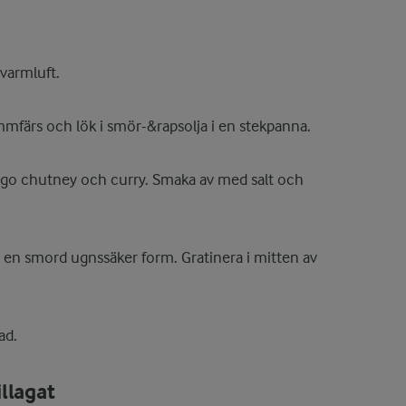
varmluft.
mmfärs och lök i smör-&rapsolja i en stekpanna.
ngo chutney och curry. Smaka av med salt och
 i en smord ugnssäker form. Gratinera i mitten av
ad.
llagat