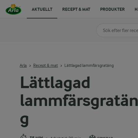
AKTUELLT
RECEPT & MAT
PRODUKTER
H
Sök på kategori elle
Skriv in sökord för at
Arla
Recept & mat
Lättlagad lammfärsgratäng
Lättlagad
lammfärsgratä
g