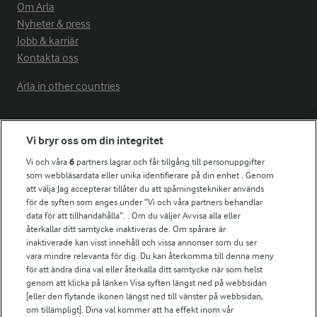
Om Arla
Nyheter & press
Jobb & karriär
Kontakta oss
Arla in other countries
Fler Arlasajter
Vi bryr oss om din integritet
Vi och våra
6
partners lagrar och får tillgång till personuppgifter
För ägare
som webbläsardata eller unika identifierare på din enhet . Genom
att välja Jag accepterar tillåter du att spårningstekniker används
Arlas kundportal
för de syften som anges under ”Vi och våra partners behandlar
Arla.com
data för att tillhandahålla”. . Om du väljer Avvisa alla eller
Falbygdens Ost
återkallar ditt samtycke inaktiveras de. Om spårare är
Arla webbshop
inaktiverade kan visst innehåll och vissa annonser som du ser
vara mindre relevanta för dig. Du kan återkomma till denna meny
Bildbank
för att ändra dina val eller återkalla ditt samtycke när som helst
genom att klicka på länken Visa syften längst ned på webbsidan
[eller den flytande ikonen längst ned till vänster på webbsidan,
om tillämpligt]. Dina val kommer att ha effekt inom vår