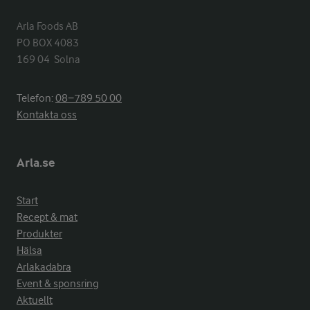
Arla Foods AB

PO BOX 4083

169 04  Solna
Telefon:
08−789 50 00
Kontakta oss
Arla.se
Start
Recept & mat
Produkter
Hälsa
Arlakadabra
Event & sponsring
Aktuellt