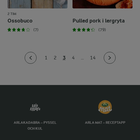
2 TIM
Ossobuco
Pulled pork i lergryta
(7)
(79)
3
1
2
4
...
14
ARLAKADABRA – PYSSEL
ARLA MAT – RECEPTAPP
OCH KUL