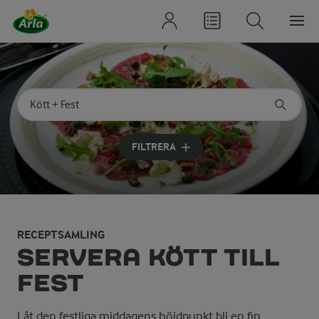
Sök på kategori eller ingrediens
Skriv in sökord för att få förslag
FILTRERA
RECEPTSAMLING
SERVERA KÖTT TILL
FEST
Låt den festliga middagens höjdpunkt bli en fin