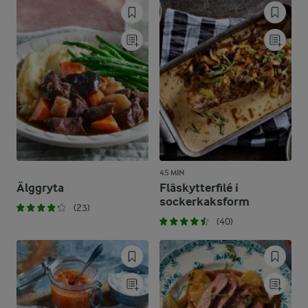
45 MIN
Älggryta
Fläskytterfilé i
sockerkaksform
(23)
(40)