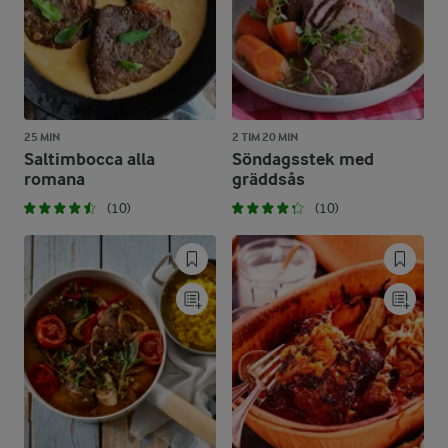
25 MIN
2 TIM 20 MIN
Saltimbocca alla
Söndagsstek med
romana
gräddsås
(10)
(10)