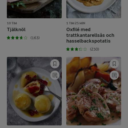
10 TIM
1 TIM 25 MIN
Tjälknöl
Oxfilé med
trattkantarellsås och
(163)
hasselbackspotatis
(230)