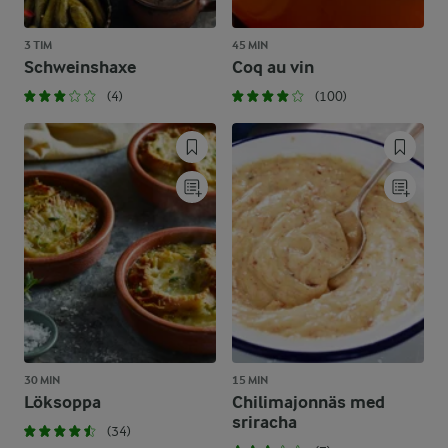
3 TIM
45 MIN
Schweinshaxe
Coq au vin
(4)
(100)
30 MIN
15 MIN
Löksoppa
Chilimajonnäs med
sriracha
(34)