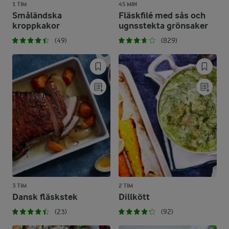
1 TIM
45 MIN
Småländska
Fläskfilé med sås och
kroppkakor
ugnsstekta grönsaker
(49)
(829)
3 TIM
2 TIM
Dansk fläskstek
Dillkött
(23)
(92)