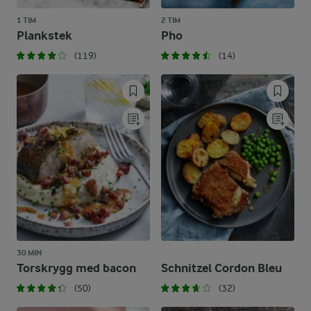
1 TIM
2 TIM
Plankstek
Pho
(119)
(14)
30 MIN
Torskrygg med bacon
Schnitzel Cordon Bleu
(50)
(32)