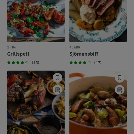
1 TIM
45 MIN
Grillspett
Sjömansbiff
(13)
(47)