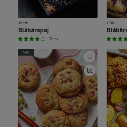
45 MIN
1 TIM
Blåbärspaj
Blåbär
(253)
Nytt