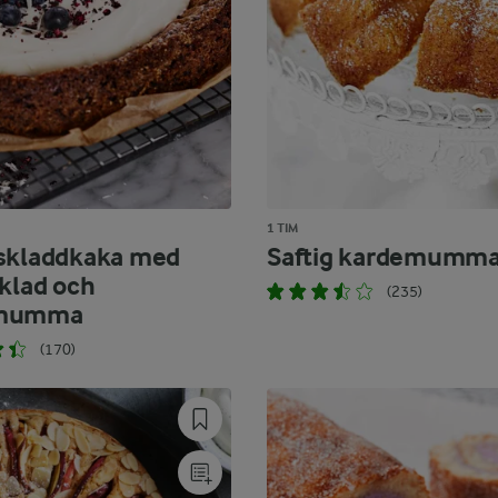
1 TIM
skladdkaka med
Saftig kardemumm
oklad och
(235)
emumma
(170)