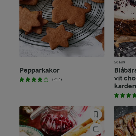
50 MIN
Pepparkakor
Blåbär
vit ch
(214)
kard