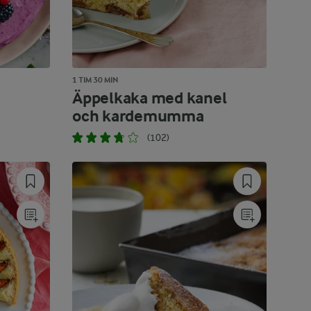
1 TIM 30 MIN
Äppelkaka med kanel
och kardemumma
(102)