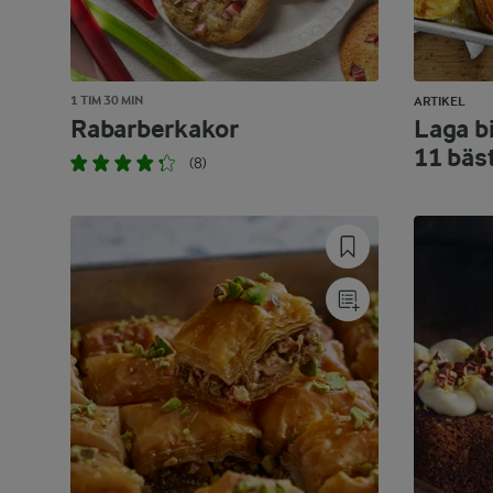
1 TIM 30 MIN
ARTIKEL
Rabarberkakor
Laga bi
11 bäs
(8)