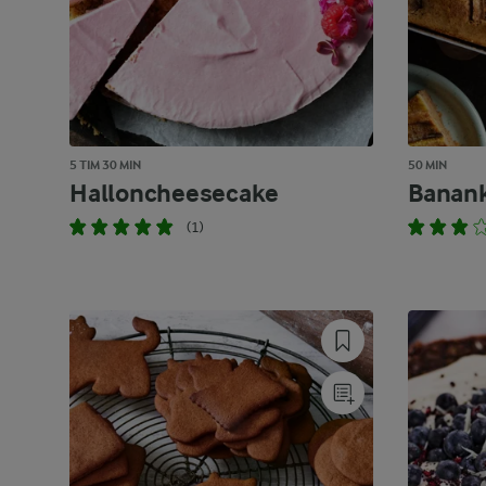
5 TIM 30 MIN
50 MIN
Halloncheesecake
Banank
(1)