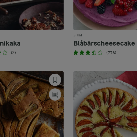
5 TIM
nikaka
Blåbärscheesecake
(2)
(776)