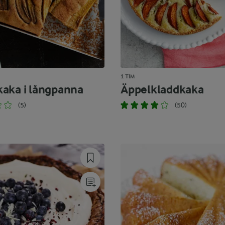
1 TIM
aka i långpanna
Äppelkladdkaka
(5)
(50)