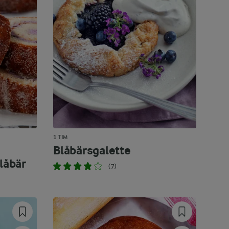
1 TIM
Blåbärsgalette
låbär
(7)