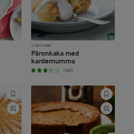
1 TIM 15 MIN
Päronkaka med
kardemumma
(162)