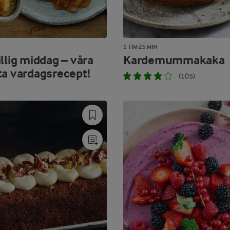
1 TIM 25 MIN
llig middag – våra
Kardemummakaka
ta vardagsrecept!
(105)