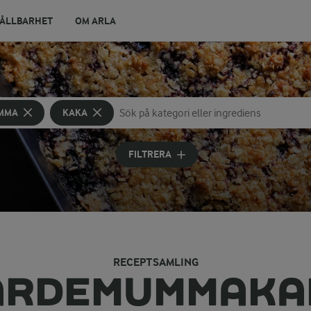
ÅLLBARHET
OM ARLA
MMA
KAKA
Sök på kategori eller ingrediens
Skriv in sökord för att få förslag
FILTRERA
RECEPTSAMLING
ARDEMUMMAKA