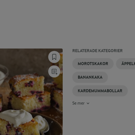
RELATERADE KATEGORIER
CHOKLADKAKA
MUGGKAKOR
SMÖRKAKOR
SIRAPSKAKA
SMÅKAKOR
KAKOR
MOROTSKAKOR
ÄPPEL
BANANKAKA
KARDEMUMMABOLLAR
Se mer