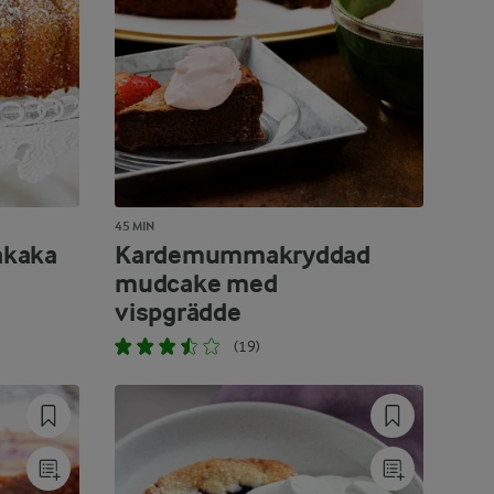
45 MIN
akaka
Kardemummakryddad
mudcake med
vispgrädde
(19)