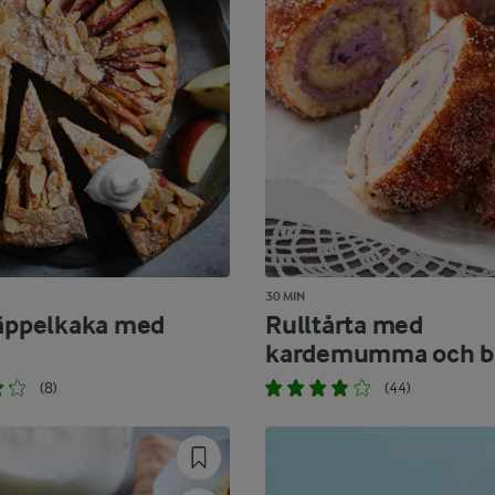
30 MIN
 äppelkaka med
Rulltårta med
kardemumma och b
(8)
(44)