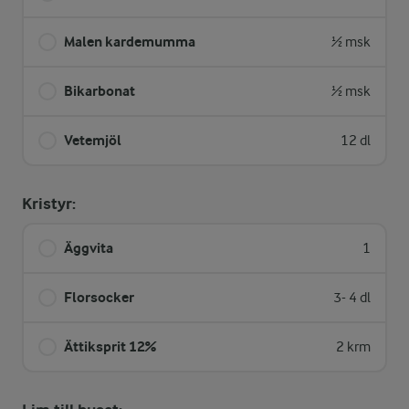
Malen kardemumma
½ msk
Bikarbonat
½ msk
Vetemjöl
12 dl
Kristyr:
Äggvita
1
Florsocker
3- 4 dl
Ättiksprit 12%
2 krm