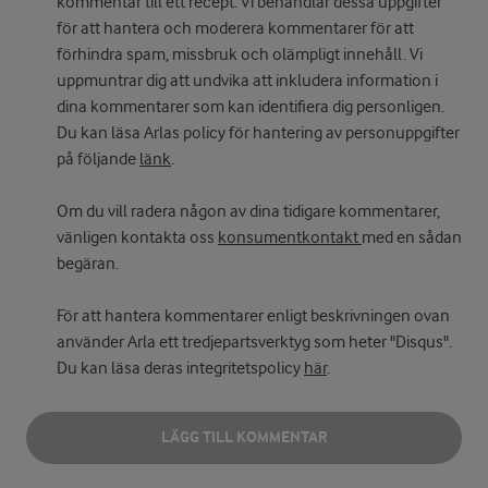
kommentar till ett recept. Vi behandlar dessa uppgifter
för att hantera och moderera kommentarer för att
förhindra spam, missbruk och olämpligt innehåll. Vi
uppmuntrar dig att undvika att inkludera information i
dina kommentarer som kan identifiera dig personligen.
Du kan läsa Arlas policy för hantering av personuppgifter
på följande
länk
.
Om du vill radera någon av dina tidigare kommentarer,
vänligen kontakta oss
konsumentkontakt
med en sådan
begäran.
För att hantera kommentarer enligt beskrivningen ovan
använder Arla ett tredjepartsverktyg som heter "Disqus".
Du kan läsa deras integritetspolicy
här
.
LÄGG TILL KOMMENTAR