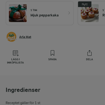
Nytt
1 TIM
1
Mjuk pepparkaka
R
Arla Mat
LÄGG I
SPARA
DELA
INKÖPSLISTA
Ingredienser
Receptet gäller för 1 st