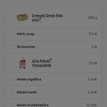
Svenskt Smör från
200 g
Arla®
Mörk sirap
1½ dl
Strösocker
3 dl
Arla Köket®
1½ dl
Vispgrädde
Malen ingefära
1 msk
Malen kanel
1 msk
Malen kryddnejlika
½ msk