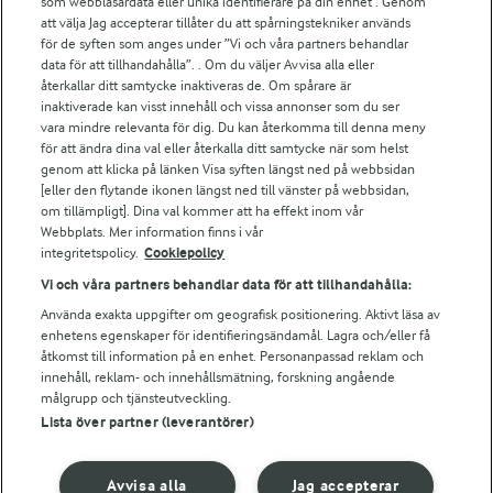
För ägare
som webbläsardata eller unika identifierare på din enhet . Genom
att välja Jag accepterar tillåter du att spårningstekniker används
Arlas kundportal
för de syften som anges under ”Vi och våra partners behandlar
Arla.com
data för att tillhandahålla”. . Om du väljer Avvisa alla eller
Falbygdens Ost
återkallar ditt samtycke inaktiveras de. Om spårare är
Arla webbshop
inaktiverade kan visst innehåll och vissa annonser som du ser
vara mindre relevanta för dig. Du kan återkomma till denna meny
Bildbank
för att ändra dina val eller återkalla ditt samtycke när som helst
genom att klicka på länken Visa syften längst ned på webbsidan
[eller den flytande ikonen längst ned till vänster på webbsidan,
om tillämpligt]. Dina val kommer att ha effekt inom vår
Följ oss
Webbplats. Mer information finns i vår
integritetspolicy.
Cookiepolicy
Vi och våra partners behandlar data för att tillhandahålla:
Använda exakta uppgifter om geografisk positionering. Aktivt läsa av
enhetens egenskaper för identifieringsändamål. Lagra och/eller få
åtkomst till information på en enhet. Personanpassad reklam och
innehåll, reklam- och innehållsmätning, forskning angående
målgrupp och tjänsteutveckling.
Lista över partner (leverantörer)
© 2026 Arla Foods
Ändra cookie-inställningar
Avvisa alla
Jag accepterar