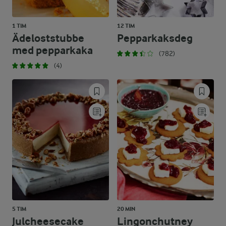
1 TIM
12 TIM
Ädeloststubbe
Pepparkaksdeg
med pepparkaka
(782)
(4)
5 TIM
20 MIN
Julcheesecake
Lingonchutney