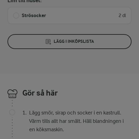
Lim till huset:
Strösocker
2 dl
LÄGG I INKÖPSLISTA
Gör så här
Lägg smör, sirap och socker i en kastrull.
Värm tills allt har smält. Häll blandningen i
en köksmaskin.