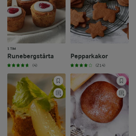
1 TIM
Runebergstårta
Pepparkakor
(4)
(214)