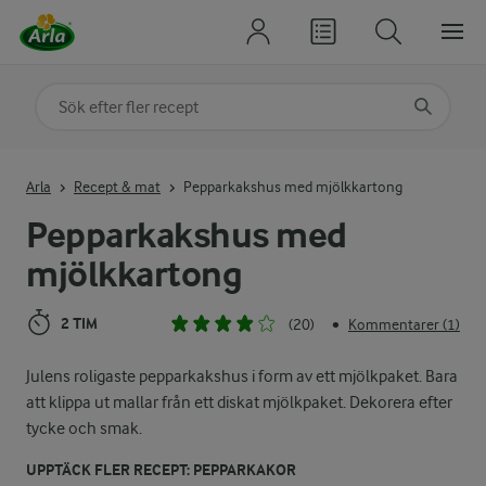
Sök på kategori eller ingrediens
Skriv in sökord för att få förslag
Arla
Recept & mat
Pepparkakshus med mjölkkartong
Pepparkakshus med
mjölkkartong
2 TIM
(20)
Kommentarer (1)
•
Julens roligaste pepparkakshus i form av ett mjölkpaket. Bara
att klippa ut mallar från ett diskat mjölkpaket. Dekorera efter
tycke och smak.
UPPTÄCK FLER RECEPT: PEPPARKAKOR