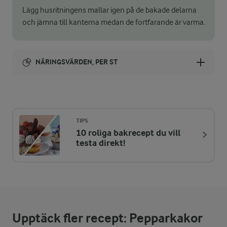
Lägg husritningens mallar igen på de bakade delarna
och jämna till kanterna medan de fortfarande är varma.
NÄRINGSVÄRDEN, PER ST
Energi:
7997 kcal
TIPS
10 roliga bakrecept du vill
ENERGIDISTRIBUTION %
NÄRINGSVÄRDEN PER ST
testa direkt!
-
31,7 g
Fiber:
3,6 %
70,4 g
Protein:
Upptäck fler recept: Pepparkakor
25,7 %
232,5 g
Fett: