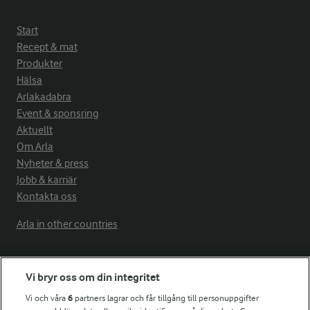
Start
Recept & mat
Produkter
Hälsa
Arlakadabra
Event & sponsring
Aktuellt
Om Arla
Nyheter & press
Jobb & karriär
Kontakta oss
Arla in other countries
Fler Arlasajter
Vi bryr oss om din integritet
Vi och våra
6
partners lagrar och får tillgång till personuppgifter