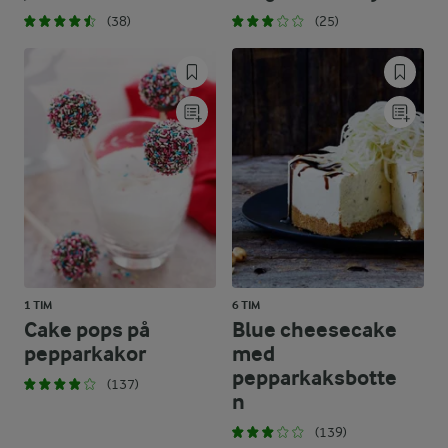
(38)
(25)
1 TIM
6 TIM
Cake pops på
Blue cheesecake
pepparkakor
med
pepparkaksbotte
(137)
n
(139)