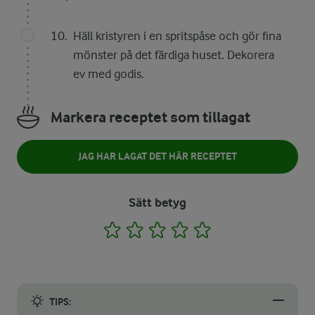
Häll kristyren i en spritspåse och gör fina
mönster på det färdiga huset. Dekorera
ev med godis.
Markera receptet som tillagat
JAG HAR LAGAT DET HÄR RECEPTET
Sätt betyg
1
2
3
4
5
TIPS: